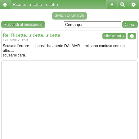
Ricette...ricette...ricette
#
Switch to full style
Rispondi al messaggio
Re: Ricette...ricette...ricette
↓
silviacianf
17/07/2012, 1:53
Scusate l'errore......il post l'ha aperto DALMAR.....mi sono confusa con un
altro....
scusami cara.