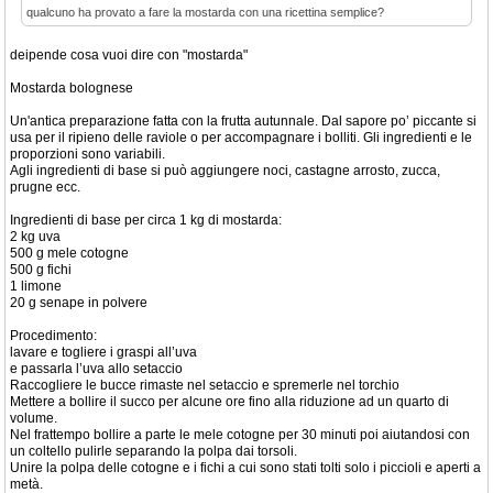
qualcuno ha provato a fare la mostarda con una ricettina semplice?
deipende cosa vuoi dire con "mostarda"
Mostarda bolognese
Un'antica preparazione fatta con la frutta autunnale. Dal sapore po’ piccante si
usa per il ripieno delle raviole o per accompagnare i bolliti. Gli ingredienti e le
proporzioni sono variabili.
Agli ingredienti di base si può aggiungere noci, castagne arrosto, zucca,
prugne ecc.
Ingredienti di base per circa 1 kg di mostarda:
2 kg uva
500 g mele cotogne
500 g fichi
1 limone
20 g senape in polvere
Procedimento:
lavare e togliere i graspi all’uva
e passarla l’uva allo setaccio
Raccogliere le bucce rimaste nel setaccio e spremerle nel torchio
Mettere a bollire il succo per alcune ore fino alla riduzione ad un quarto di
volume.
Nel frattempo bollire a parte le mele cotogne per 30 minuti poi aiutandosi con
un coltello pulirle separando la polpa dai torsoli.
Unire la polpa delle cotogne e i fichi a cui sono stati tolti solo i piccioli e aperti a
metà.