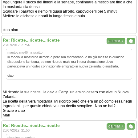
Aggiungere il succo dei limoni e la senape, continuare a mescolare fino a che
la mostarda sia densa.
Scaldare i barattoli e riempirli quasi all’orlo, capovolgerli per 5 minuti.
Mettere le etichette e riporli in luogo fresco e buio.
cioa nino
Re: Ricette...ricette...ricette
↓
dalmar
23/07/2012, 21:54
mantovano46 ha scritto:
io faccio la mostarda di mele e pere alla mantovana, e ho già messo in qualche
discussione la ricetta, se non ricordo male era in una discussione dove
partecipava un nostro connazionale emigrato in nuova zelanda, o australia.
ciao
Mi ricordo la tua ricetta...la davi a Gerry...un amico casaro che vive in Nuova
Zelanda.
La ricetta della vera mostarda! Mi ricordo però che era un pò complessa negli
ingredienti...per questo chiedevo una ricetta semplice...Non ne hai?
Grazie e ciao
Mari
Re: Ricette...ricette...ricette
↓
dalmar
23/07/2012, 21:56
pioppino ha scritto: