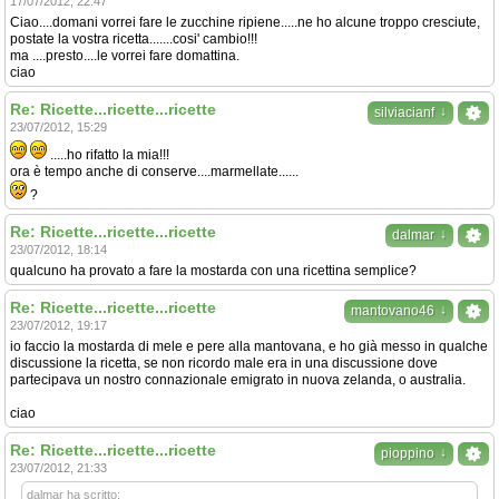
17/07/2012, 22:47
Ciao....domani vorrei fare le zucchine ripiene.....ne ho alcune troppo cresciute,
postate la vostra ricetta.......cosi' cambio!!!
ma ....presto....le vorrei fare domattina.
ciao
Re: Ricette...ricette...ricette
↓
silviacianf
23/07/2012, 15:29
.....ho rifatto la mia!!!
ora è tempo anche di conserve....marmellate......
?
Re: Ricette...ricette...ricette
↓
dalmar
23/07/2012, 18:14
qualcuno ha provato a fare la mostarda con una ricettina semplice?
Re: Ricette...ricette...ricette
↓
mantovano46
23/07/2012, 19:17
io faccio la mostarda di mele e pere alla mantovana, e ho già messo in qualche
discussione la ricetta, se non ricordo male era in una discussione dove
partecipava un nostro connazionale emigrato in nuova zelanda, o australia.
ciao
Re: Ricette...ricette...ricette
↓
pioppino
23/07/2012, 21:33
dalmar ha scritto: