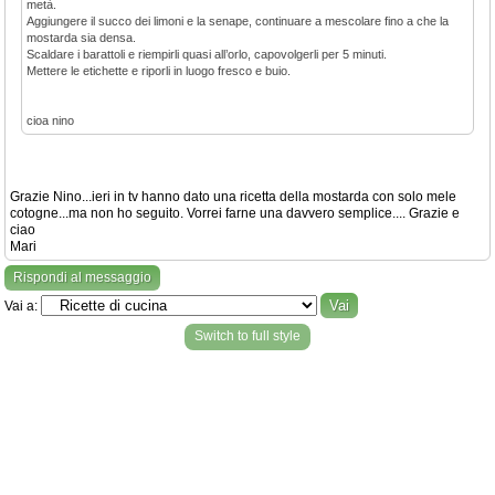
metà.
Aggiungere il succo dei limoni e la senape, continuare a mescolare fino a che la
mostarda sia densa.
Scaldare i barattoli e riempirli quasi all’orlo, capovolgerli per 5 minuti.
Mettere le etichette e riporli in luogo fresco e buio.
cioa nino
Grazie Nino...ieri in tv hanno dato una ricetta della mostarda con solo mele
cotogne...ma non ho seguito. Vorrei farne una davvero semplice.... Grazie e
ciao
Mari
Rispondi al messaggio
Vai a:
Switch to full style