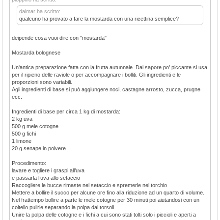
dalmar ha scritto:
qualcuno ha provato a fare la mostarda con una ricettina semplice?
deipende cosa vuoi dire con "mostarda"
Mostarda bolognese
Un'antica preparazione fatta con la frutta autunnale. Dal sapore po’ piccante si usa
per il ripieno delle raviole o per accompagnare i bolliti. Gli ingredienti e le
proporzioni sono variabili.
Agli ingredienti di base si può aggiungere noci, castagne arrosto, zucca, prugne
ecc.
Ingredienti di base per circa 1 kg di mostarda:
2 kg uva
500 g mele cotogne
500 g fichi
1 limone
20 g senape in polvere
Procedimento:
lavare e togliere i graspi all’uva
e passarla l’uva allo setaccio
Raccogliere le bucce rimaste nel setaccio e spremerle nel torchio
Mettere a bollire il succo per alcune ore fino alla riduzione ad un quarto di volume.
Nel frattempo bollire a parte le mele cotogne per 30 minuti poi aiutandosi con un
coltello pulirle separando la polpa dai torsoli.
Unire la polpa delle cotogne e i fichi a cui sono stati tolti solo i piccioli e aperti a