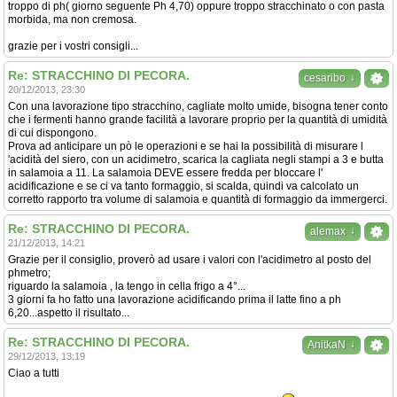
troppo di ph( giorno seguente Ph 4,70) oppure troppo stracchinato o con pasta
morbida, ma non cremosa.
grazie per i vostri consigli...
Re: STRACCHINO DI PECORA.
↓
cesaribo
20/12/2013, 23:30
Con una lavorazione tipo stracchino, cagliate molto umide, bisogna tener conto
che i fermenti hanno grande facilità a lavorare proprio per la quantità di umidità
di cui dispongono.
Prova ad anticipare un pò le operazioni e se hai la possibilità di misurare l
'acidità del siero, con un acidimetro, scarica la cagliata negli stampi a 3 e butta
in salamoia a 11. La salamoia DEVE essere fredda per bloccare l'
acidificazione e se ci va tanto formaggio, si scalda, quindi va calcolato un
corretto rapporto tra volume di salamoia e quantità di formaggio da immergerci.
Re: STRACCHINO DI PECORA.
↓
alemax
21/12/2013, 14:21
Grazie per il consiglio, proverò ad usare i valori con l'acidimetro al posto del
phmetro;
riguardo la salamoia , la tengo in cella frigo a 4°...
3 giorni fa ho fatto una lavorazione acidificando prima il latte fino a ph
6,20...aspetto il risultato...
Re: STRACCHINO DI PECORA.
↓
AnitkaN
29/12/2013, 13:19
Ciao a tutti