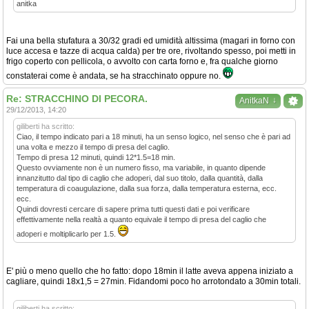
anitka
Fai una bella stufatura a 30/32 gradi ed umidità altissima (magari in forno con
luce accesa e tazze di acqua calda) per tre ore, rivoltando spesso, poi metti in
frigo coperto con pellicola, o avvolto con carta forno e, fra qualche giorno
constaterai come è andata, se ha stracchinato oppure no.
Re: STRACCHINO DI PECORA.
↓
AnitkaN
29/12/2013, 14:20
giliberti ha scritto:
Ciao, il tempo indicato pari a 18 minuti, ha un senso logico, nel senso che è pari ad
una volta e mezzo il tempo di presa del caglio.
Tempo di presa 12 minuti, quindi 12*1.5=18 min.
Questo ovviamente non è un numero fisso, ma variabile, in quanto dipende
innanzitutto dal tipo di caglio che adoperi, dal suo titolo, dalla quantità, dalla
temperatura di coaugulazione, dalla sua forza, dalla temperatura esterna, ecc.
ecc.
Quindi dovresti cercare di sapere prima tutti questi dati e poi verificare
effettivamente nella realtà a quanto equivale il tempo di presa del caglio che
adoperi e moltiplicarlo per 1.5.
E' più o meno quello che ho fatto: dopo 18min il latte aveva appena iniziato a
cagliare, quindi 18x1,5 = 27min. Fidandomi poco ho arrotondato a 30min totali.
giliberti ha scritto: