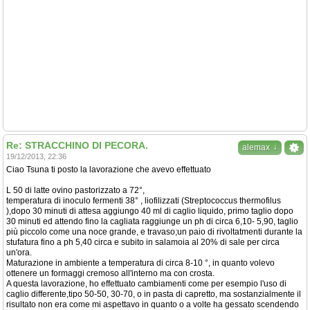
Re: STRACCHINO DI PECORA.
↓
alemax
19/12/2013, 22:36
Ciao Tsuna ti posto la lavorazione che avevo effettuato
L 50 di latte ovino pastorizzato a 72°,
temperatura di inoculo fermenti 38° , liofilizzati (Streptococcus thermofilus
),dopo 30 minuti di attesa aggiungo 40 ml di caglio liquido, primo taglio dopo
30 minuti ed attendo fino la cagliata raggiunge un ph di circa 6,10- 5,90, taglio
più piccolo come una noce grande, e travaso;un paio di rivoltatmenti durante la
stufatura fino a ph 5,40 circa e subito in salamoia al 20% di sale per circa
un'ora.
Maturazione in ambiente a temperatura di circa 8-10 °, in quanto volevo
ottenere un formaggi cremoso all'interno ma con crosta.
A questa lavorazione, ho effettuato cambiamenti come per esempio l'uso di
caglio differente,tipo 50-50, 30-70, o in pasta di capretto, ma sostanzialmente il
risultato non era come mi aspettavo in quanto o a volte ha gessato scendendo