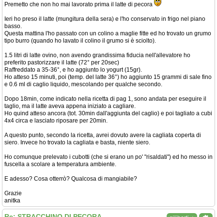
Premetto che non ho mai lavorato prima il latte di pecora
Ieri ho preso il latte (mungitura della sera) e l'ho conservato in frigo nel piano
basso.
Questa mattina l'ho passato con un colino a maglie fitte ed ho trovato un grumo
tipo burro (quando ho lavato il colino il grumo si è sciolto).
1.5 litri di latte ovino, non avendo grandissima fiducia nell'allevatore ho
preferito pastorizzare il latte (72° per 20sec)
Raffreddato a 35-36°, e ho aggiunto lo yogurt (15gr).
Ho atteso 15 minuti, poi (temp. del latte 36°) ho aggiunto 15 grammi di sale fino
e 0.6 ml di caglio liquido, mescolando per qualche secondo.
Dopo 18min, come indicato nella ricetta di pag 1, sono andata per eseguire il
taglio, ma il latte aveva appena iniziato a cagliare.
Ho quind atteso ancora (tot. 30min dall'aggiunta del caglio) e poi tagliato a cubi
4x4 circa e lasciato riposare per 20min.
A questo punto, secondo la ricetta, avrei dovuto avere la cagliata coperta di
siero. Invece ho trovato la cagliata e basta, niente siero.
Ho comunque prelevato i cubotti (che si erano un po' "risaldati") ed ho messo in
fuscella a scolare a temperatura ambiente.
E adesso? Cosa otterrò? Qualcosa di mangiabile?
Grazie
anitka
Re: STRACCHINO DI PECORA.