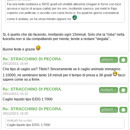
Fai una bella stufatura a 30/32 gradi ed umidità altissima (magari in forno con luce
accesa e tazze di acqua calda) per tre ore, rivoltando spesso, poi metti in frigo
coperto con pellicola, o avvolto con carta forno e, fra qualche giorno constaterai
come è andata, se ha stracchinato oppure no.
Si, è quello che sto facendo, rivoltando ogni 15minuti. Solo che la "roba" nella
fuscella non si sta compattando per niente, tende a restare "slegata"...
Buone feste e grazie
Re: STRACCHINO DI PECORA.
↓
giliberti
29/12/2013, 15:04
Che tipo di caglio usi? Titolo? Sinceramente se è caglio animale immagino
1:10000, mi sembrano tanto 18 minuti per il tempo di presa a 36 gradi
facci
sapere come va a finire.
Re: STRACCHINO DI PECORA.
↓
AnitkaN
29/12/2013, 15:12
Caglio liquido tipo E/DG 1:7000
Re: STRACCHINO DI PECORA.
↓
giliberti
29/12/2013, 15:29
AnitkaN ha scritto:
Caglio liquido tipo E/DG 1:7000