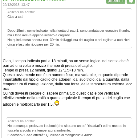
↓
giliberti
29/12/2013, 13:47
AnitkaN ha scritto:
Ciao a tutti
Dopo 18min, come indicato nella ricetta di pag 1, sono andata per eseguire il taglio,
ma il latte aveva appena iniziato a cagliare.
Ho quind atteso ancora (tot. 30min dall'aggiunta del caglio) e poi tagliato a cubi 4x4
circa e lasciato riposare per 20min.
Ciao, il tempo indicato pari a 18 minuti, ha un senso logico, nel senso che è
pari ad una volta e mezzo il tempo di presa del caglio.
Tempo di presa 12 minuti, quindi 12*1.5=18 min.
Questo ovviamente non è un numero fisso, ma variabile, in quanto dipende
innanzitutto dal tipo di caglio che adoperi, dal suo titolo, dalla quantità, dalla
temperatura di coaugulazione, dalla sua forza, dalla temperatura esterna, ecc.
ecc.
Quindi dovresti cercare di sapere prima tutti questi dati e poi verificare
effettivamente nella realtà a quanto equivale il tempo di presa del caglio che
adoperi e moltiplicarlo per 1.5.
AnitkaN ha scritto:
Ho comunque prelevato i cubotti (che si erano un po' "risaldati") ed ho messo in
fuscella a scolare a temperatura ambiente.
E adesso? Cosa otterrò? Qualcosa di mangiabile?Grazie