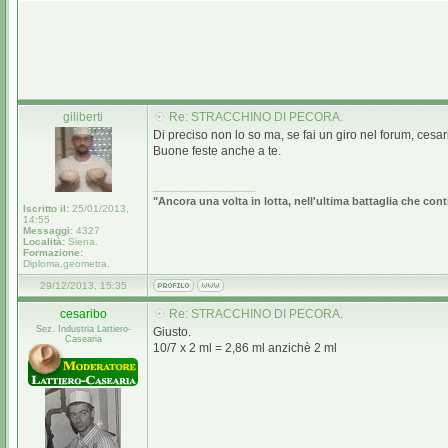
giliberti
Re: STRACCHINO DI PECORA.
Di preciso non lo so ma, se fai un giro nel forum, cesar
Buone feste anche a te.
_________________
"Ancora una volta in lotta, nell'ultima battaglia che cont
Iscritto il:
25/01/2013,
14:55
Messaggi:
4327
Località:
Siena.
Formazione:
Diploma,geometra.
29/12/2013, 15:35
cesaribo
Re: STRACCHINO DI PECORA.
Sez. Industria Lattiero-
Giusto.
Casearia
10/7 x 2 ml = 2,86 ml anzichè 2 ml