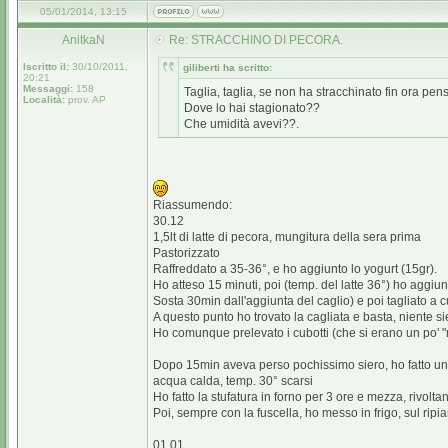
05/01/2014, 13:15
AnitkaN
Re: STRACCHINO DI PECORA.
Iscritto il:
30/10/2011,
giliberti ha scritto:
20:21
Messaggi:
158
Taglia, taglia, se non ha stracchinato fin ora pen
Località:
prov. AP
Dove lo hai stagionato??
Che umidità avevi??.
Riassumendo:
30.12
1,5lt di latte di pecora, mungitura della sera prima
Pastorizzato
Raffreddato a 35-36°, e ho aggiunto lo yogurt (15gr).
Ho atteso 15 minuti, poi (temp. del latte 36°) ho aggi
Sosta 30min dall'aggiunta del caglio) e poi tagliato a c
A questo punto ho trovato la cagliata e basta, niente si
Ho comunque prelevato i cubotti (che si erano un po' "
Dopo 15min aveva perso pochissimo siero, ho fatto un 
acqua calda, temp. 30° scarsi
Ho fatto la stufatura in forno per 3 ore e mezza, rivolt
Poi, sempre con la fuscella, ho messo in frigo, sul ripi
01.01