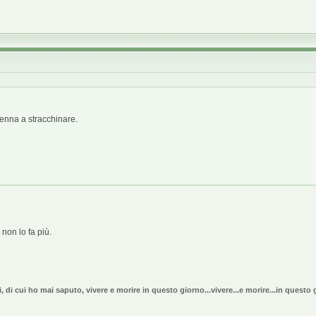
enna a stracchinare.
 non lo fa più.
i, di cui ho mai saputo, vivere e morire in questo giorno...vivere...e morire...in quest