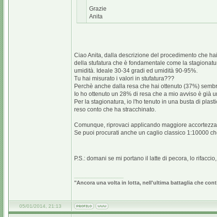
Grazie
Anita
Ciao Anita, dalla descrizione del procedimento che hai
della stufatura che è fondamentale come la stagionatur
umidità. Ideale 30-34 gradi ed umidità 90-95%.
Tu hai misurato i valori in stufatura???
Perchè anche dalla resa che hai ottenuto (37%) sembra 
Io ho ottenuto un 28% di resa che a mio avviso è già 
Per la stagionatura, io l'ho tenuto in una busta di pl
reso conto che ha stracchinato.
Comunque, riprovaci applicando maggiore accortezza in
Se puoi procurati anche un caglio classico 1:10000 che
P.S.: domani se mi portano il latte di pecora, lo rifaccio
_________________
"Ancora una volta in lotta, nell'ultima battaglia che cont
05/01/2014, 21:13