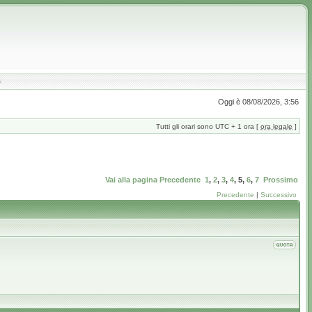
a
Oggi è 08/08/2026, 3:56
Tutti gli orari sono UTC + 1 ora [
ora legale
]
Vai alla pagina
Precedente
1
,
2
,
3
,
4
,
5
,
6
,
7
Prossimo
Precedente
|
Successivo