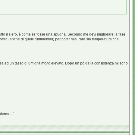
tutto il siero, è come se fosse una spugna. Secondo me devi migliorare la fase
etro (anche di quelli rudimentali) per poter misurare sia temperatura che
ensa ed un tasso di umidità molto elevato. Dopo un pò dalla consistenza mi sono
o giorno…"