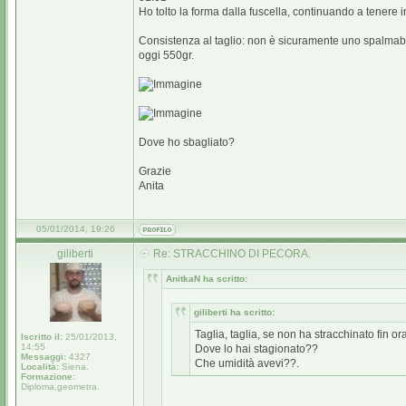
Ho tolto la forma dalla fuscella, continuando a tenere i
Consistenza al taglio: non è sicuramente uno spalmabi
oggi 550gr.
Dove ho sbagliato?
Grazie
Anita
05/01/2014, 19:26
giliberti
Re: STRACCHINO DI PECORA.
AnitkaN ha scritto:
giliberti ha scritto:
Taglia, taglia, se non ha stracchinato fin o
Iscritto il:
25/01/2013,
14:55
Dove lo hai stagionato??
Messaggi:
4327
Che umidità avevi??.
Località:
Siena.
Formazione:
Diploma,geometra.