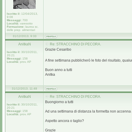
Iscritto il:
12/04/2013,
9:08
Messaggi:
700
Località:
varesotto
Formazione:
laurea sc.
delle prep. alimentari
31/12/2013, 9:33
AnitkaN
Re: STRACCHINO DI PECORA.
Grazie Cesaribo
Iscritto il:
30/10/2011,
20:21
Messaggi:
158
A fine settimana pubblicherò le foto del risultato, qua
Località:
prov. AP
Buon anno a tutti
Anitka
31/12/2013, 11:48
AnitkaN
Re: STRACCHINO DI PECORA.
Buongiorno a tutti
Iscritto il:
30/10/2011,
20:21
Messaggi:
158
Ad una settimana di distanza la formetta non accenna 
Località:
prov. AP
Aspetto ancora o taglio?
Grazie