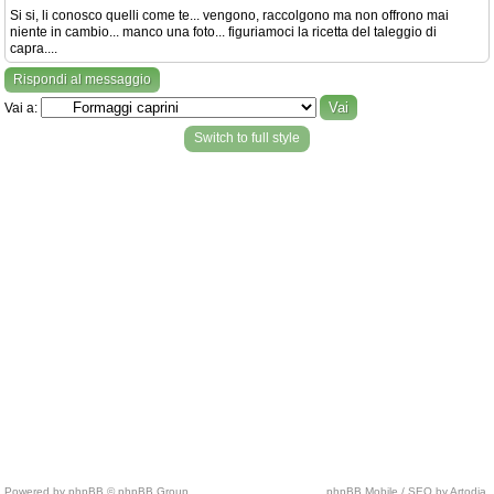
Si si, li conosco quelli come te... vengono, raccolgono ma non offrono mai
niente in cambio... manco una foto... figuriamoci la ricetta del taleggio di
capra....
Rispondi al messaggio
Vai a:
Switch to full style
Powered by phpBB © phpBB Group.
phpBB Mobile / SEO by Artodia.