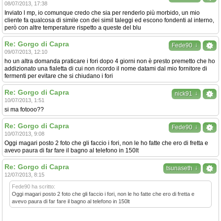
08/07/2013, 17:38
Inviato l mp, io comunque credo che sia per renderlo più morbido, un mio
cliente fa qualcosa di simile con dei simil taleggi ed escono fondenti al interno,
però con altre temperature rispetto a queste del blu
Re: Gorgo di Capra
↓
Fede90
09/07/2013, 12:10
ho un altra domanda praticare i fori dopo 4 giorni non è presto premetto che ho
addizionato una fialetta di cui non ricordo il nome datami dal mio fornitore di
fermenti per evitare che si chiudano i fori
Re: Gorgo di Capra
↓
nick91
10/07/2013, 1:51
si ma fotooo??
Re: Gorgo di Capra
↓
Fede90
10/07/2013, 9:08
Oggi magari posto 2 foto che gli faccio i fori, non le ho fatte che ero di fretta e
avevo paura di far fare il bagno al telefono in 150lt
Re: Gorgo di Capra
↓
tsunaseth
12/07/2013, 8:15
Fede90 ha scritto:
Oggi magari posto 2 foto che gli faccio i fori, non le ho fatte che ero di fretta e
avevo paura di far fare il bagno al telefono in 150lt