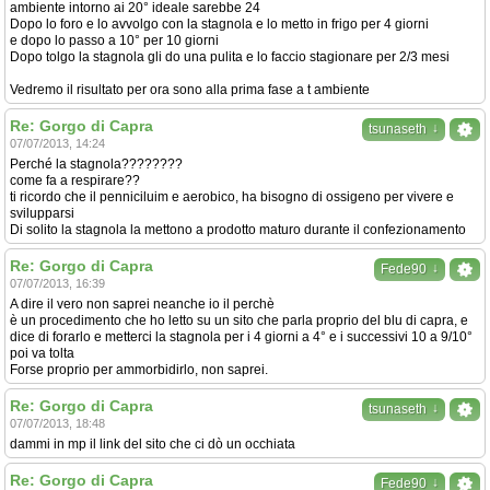
ambiente intorno ai 20° ideale sarebbe 24
Dopo lo foro e lo avvolgo con la stagnola e lo metto in frigo per 4 giorni
e dopo lo passo a 10° per 10 giorni
Dopo tolgo la stagnola gli do una pulita e lo faccio stagionare per 2/3 mesi
Vedremo il risultato per ora sono alla prima fase a t ambiente
Re: Gorgo di Capra
↓
tsunaseth
07/07/2013, 14:24
Perché la stagnola????????
come fa a respirare??
ti ricordo che il penniciluim e aerobico, ha bisogno di ossigeno per vivere e
svilupparsi
Di solito la stagnola la mettono a prodotto maturo durante il confezionamento
Re: Gorgo di Capra
↓
Fede90
07/07/2013, 16:39
A dire il vero non saprei neanche io il perchè
è un procedimento che ho letto su un sito che parla proprio del blu di capra, e
dice di forarlo e metterci la stagnola per i 4 giorni a 4° e i successivi 10 a 9/10°
poi va tolta
Forse proprio per ammorbidirlo, non saprei.
Re: Gorgo di Capra
↓
tsunaseth
07/07/2013, 18:48
dammi in mp il link del sito che ci dò un occhiata
Re: Gorgo di Capra
↓
Fede90