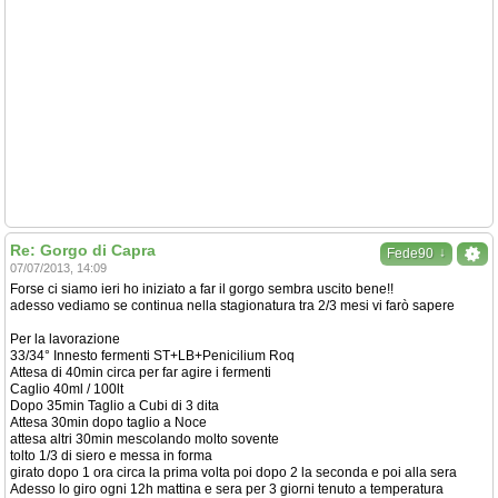
Re: Gorgo di Capra
↓
Fede90
07/07/2013, 14:09
Forse ci siamo ieri ho iniziato a far il gorgo sembra uscito bene!!
adesso vediamo se continua nella stagionatura tra 2/3 mesi vi farò sapere
Per la lavorazione
33/34° Innesto fermenti ST+LB+Penicilium Roq
Attesa di 40min circa per far agire i fermenti
Caglio 40ml / 100lt
Dopo 35min Taglio a Cubi di 3 dita
Attesa 30min dopo taglio a Noce
attesa altri 30min mescolando molto sovente
tolto 1/3 di siero e messa in forma
girato dopo 1 ora circa la prima volta poi dopo 2 la seconda e poi alla sera
Adesso lo giro ogni 12h mattina e sera per 3 giorni tenuto a temperatura