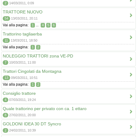
2
14/03/2011, 0:09
TRATTORE NUOVO
54
13/03/2011, 20:11
Vai alla pagina:
...
1
4
5
6
Trattorino tagliaerba
11
13/03/2011, 18:50
Vai alla pagina:
1
2
NOLEGGIO TRATTORI zona VE-PD
7
10/03/2011, 11:00
Trattori Cingolati da Montagna
13
09/03/2011, 10:51
Vai alla pagina:
1
2
Consiglio trattore
4
07/03/2011, 19:24
Quale trattorino per privato con ca. 1 ettaro
8
27/02/2011, 20:00
GOLDONI IDEA 30 DT Syncro
2
24/02/2011, 10:39