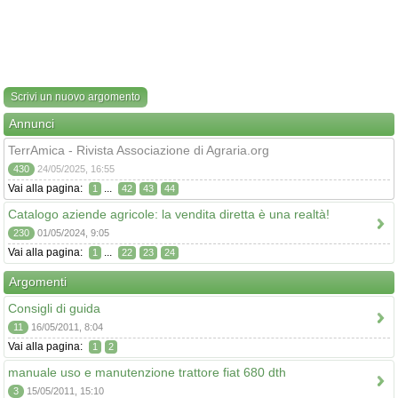
Scrivi un nuovo argomento
Annunci
TerrAmica - Rivista Associazione di Agraria.org
430
24/05/2025, 16:55
Vai alla pagina:
...
1
42
43
44
Catalogo aziende agricole: la vendita diretta è una realtà!
230
01/05/2024, 9:05
Vai alla pagina:
...
1
22
23
24
Argomenti
Consigli di guida
11
16/05/2011, 8:04
Vai alla pagina:
1
2
manuale uso e manutenzione trattore fiat 680 dth
3
15/05/2011, 15:10