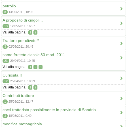
petrolio
8
14/05/2011, 18:02
A proposito di cingoli...
13
12/05/2011, 16:57
Vai alla pagina:
1
2
Trattore per oliveto?
3
02/05/2011, 20:45
same frutteto classic 80 mod. 2011
23
29/04/2011, 10:45
Vai alla pagina:
1
2
3
Curiosità!!!
12
25/04/2011, 10:29
Vai alla pagina:
1
2
Contributi trattore
1
25/03/2011, 12:47
corsi trattorista possibilmente in provincia di Sondrio
3
18/03/2011, 0:49
modifica motoagricola