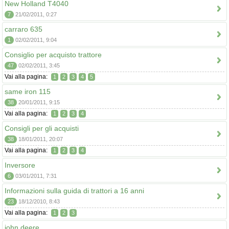
New Holland T4040
7
21/02/2011, 0:27
carraro 635
1
02/02/2011, 9:04
Consiglio per acquisto trattore
47
02/02/2011, 3:45
Vai alla pagina:
1
2
3
4
5
same iron 115
38
20/01/2011, 9:15
Vai alla pagina:
1
2
3
4
Consigli per gli acquisti
38
18/01/2011, 20:07
Vai alla pagina:
1
2
3
4
Inversore
6
03/01/2011, 7:31
Informazioni sulla guida di trattori a 16 anni
23
18/12/2010, 8:43
Vai alla pagina:
1
2
3
john deere