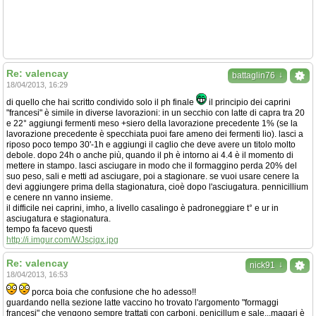
Re: valencay
↓
battaglin76
18/04/2013, 16:29
di quello che hai scritto condivido solo il ph finale
il principio dei caprini
"francesi" è simile in diverse lavorazioni: in un secchio con latte di capra tra 20
e 22° aggiungi fermenti meso +siero della lavorazione precedente 1% (se la
lavorazione precedente è specchiata puoi fare ameno dei fermenti lio). lasci a
riposo poco tempo 30'-1h e aggiungi il caglio che deve avere un titolo molto
debole. dopo 24h o anche più, quando il ph è intorno ai 4.4 è il momento di
mettere in stampo. lasci asciugare in modo che il formaggino perda 20% del
suo peso, sali e metti ad asciugare, poi a stagionare. se vuoi usare cenere la
devi aggiungere prima della stagionatura, cioè dopo l'asciugatura. pennicillium
e cenere nn vanno insieme.
il difficile nei caprini, imho, a livello casalingo è padroneggiare t° e ur in
asciugatura e stagionatura.
tempo fa facevo questi
http://i.imgur.com/WJscjqx.jpg
Re: valencay
↓
nick91
18/04/2013, 16:53
porca boia che confusione che ho adesso!!
guardando nella sezione latte vaccino ho trovato l'argomento "formaggi
francesi" che vengono sempre trattati con carboni, penicillum e sale...magari è