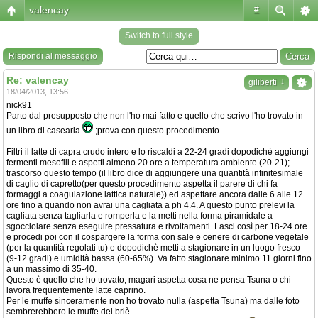
valencay
#
Switch to full style
Rispondi al messaggio
Re: valencay
↓
giliberti
18/04/2013, 13:56
nick91
Parto dal presupposto che non l'ho mai fatto e quello che scrivo l'ho trovato in
un libro di casearia
;prova con questo procedimento.
Filtri il latte di capra crudo intero e lo riscaldi a 22-24 gradi dopodichè aggiungi
fermenti mesofili e aspetti almeno 20 ore a temperatura ambiente (20-21);
trascorso questo tempo (il libro dice di aggiungere una quantità infinitesimale
di caglio di capretto(per questo procedimento aspetta il parere di chi fa
formaggi a coagulazione lattica naturale)) ed aspettare ancora dalle 6 alle 12
ore fino a quando non avrai una cagliata a ph 4.4. A questo punto prelevi la
cagliata senza tagliarla e romperla e la metti nella forma piramidale a
sgocciolare senza eseguire pressatura e rivoltamenti. Lasci così per 18-24 ore
e procedi poi con il cospargere la forma con sale e cenere di carbone vegetale
(per la quantità regolati tu) e dopodichè metti a stagionare in un luogo fresco
(9-12 gradi) e umidità bassa (60-65%). Va fatto stagionare minimo 11 giorni fino
a un massimo di 35-40.
Questo è quello che ho trovato, magari aspetta cosa ne pensa Tsuna o chi
lavora frequentemente latte caprino.
Per le muffe sinceramente non ho trovato nulla (aspetta Tsuna) ma dalle foto
sembrerebbero le muffe del briè.