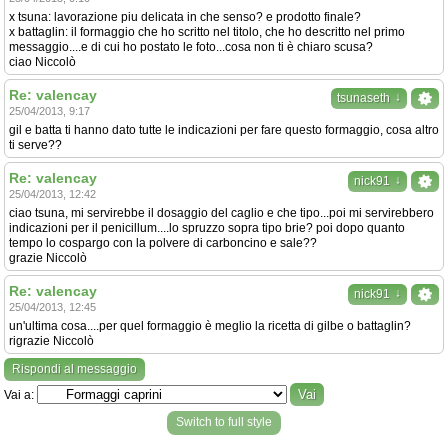
x tsuna: lavorazione piu delicata in che senso? e prodotto finale?
x battaglin: il formaggio che ho scritto nel titolo, che ho descritto nel primo
messaggio....e di cui ho postato le foto...cosa non ti è chiaro scusa?
ciao Niccolò
Re: valencay
↓
tsunaseth
25/04/2013, 9:17
gil e batta ti hanno dato tutte le indicazioni per fare questo formaggio, cosa altro
ti serve??
Re: valencay
↓
nick91
25/04/2013, 12:42
ciao tsuna, mi servirebbe il dosaggio del caglio e che tipo...poi mi servirebbero
indicazioni per il penicillum....lo spruzzo sopra tipo brie? poi dopo quanto
tempo lo cospargo con la polvere di carboncino e sale??
grazie Niccolò
Re: valencay
↓
nick91
25/04/2013, 12:45
un'ultima cosa....per quel formaggio è meglio la ricetta di gilbe o battaglin?
rigrazie Niccolò
Rispondi al messaggio
Vai a:
Switch to full style