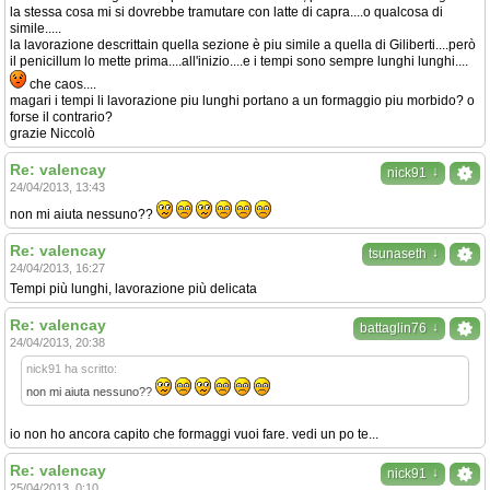
la stessa cosa mi si dovrebbe tramutare con latte di capra....o qualcosa di
simile.....
la lavorazione descrittain quella sezione è piu simile a quella di Giliberti....però
il penicillum lo mette prima....all'inizio....e i tempi sono sempre lunghi lunghi....
che caos....
magari i tempi li lavorazione piu lunghi portano a un formaggio piu morbido? o
forse il contrario?
grazie Niccolò
Re: valencay
↓
nick91
24/04/2013, 13:43
non mi aiuta nessuno??
Re: valencay
↓
tsunaseth
24/04/2013, 16:27
Tempi più lunghi, lavorazione più delicata
Re: valencay
↓
battaglin76
24/04/2013, 20:38
nick91 ha scritto:
non mi aiuta nessuno??
io non ho ancora capito che formaggi vuoi fare. vedi un po te...
Re: valencay
↓
nick91
25/04/2013, 0:10