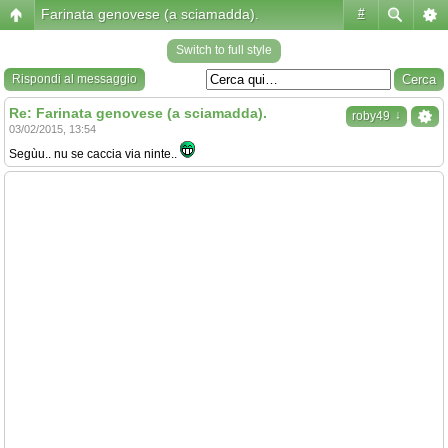
Farinata genovese (a sciamadda).
#
Switch to full style
Rispondi al messaggio
Re: Farinata genovese (a sciamadda).
↓
roby49
03/02/2015, 13:54
Segùu.. nu se caccia via ninte..