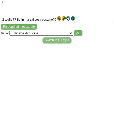
\
2 teglie?? Belin ma sai cosa costano??
Rispondi al messaggio
Vai a:
Switch to full style