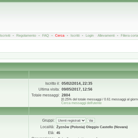
Iscriviti
•
Regolamento
•
FAQ
•
Cerca
•
Iscritti
•
Login
Allevamenti
•
Filiera cort
Iscritto il:
05/02/2014, 22:35
Ultima visita:
09/05/2017, 12:56
Totale messaggi:
2804
[0.25% del totale messaggi / 0.61 messaggi al giorn
Cerca messaggi dell’utente
Gruppi:
Località:
Żyznów (Polonia) Oleggio Castello (Novara)
Età:
45