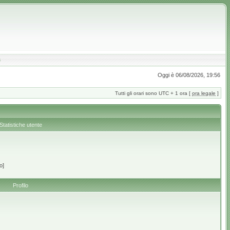
a
Oggi è 06/08/2026, 19:56
Tutti gli orari sono UTC + 1 ora [
ora legale
]
Statistiche utente
o]
Profilo