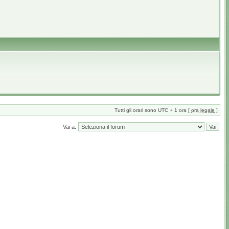
Tutti gli orari sono UTC + 1 ora [
ora legale
]
Vai a: