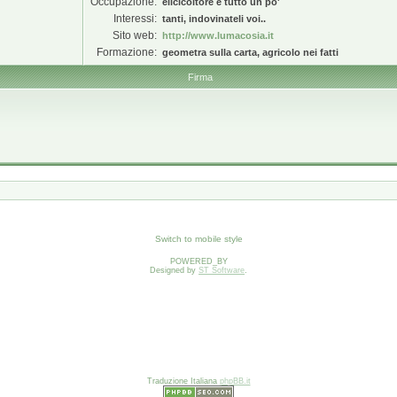
Occupazione:
elicicoltore e tutto un po'
Interessi:
tanti, indovinateli voi..
Sito web:
http://www.lumacosia.it
Formazione:
geometra sulla carta, agricolo nei fatti
Firma
Switch to mobile style
POWERED_BY
Designed by
ST Software
.
Traduzione Italiana
phpBB.it