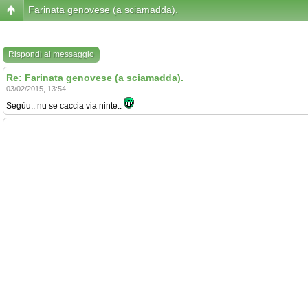
Farinata genovese (a sciamadda).
Rispondi al messaggio
Re: Farinata genovese (a sciamadda).
03/02/2015, 13:54
Segùu.. nu se caccia via ninte..