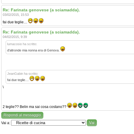
Re: Farinata genovese (a sciamadda).
03/02/2015, 15:53
fai due teglie....
Re: Farinata genovese (a sciamadda).
04/02/2015, 9:39
lumacosio ha scritto:
d'altronde mia nonna era di Genova.
JeanGabin ha scritto:
fai due teglie....
\
2 teglie?? Belin ma sai cosa costano??
Rispondi al messaggio
Vai a: