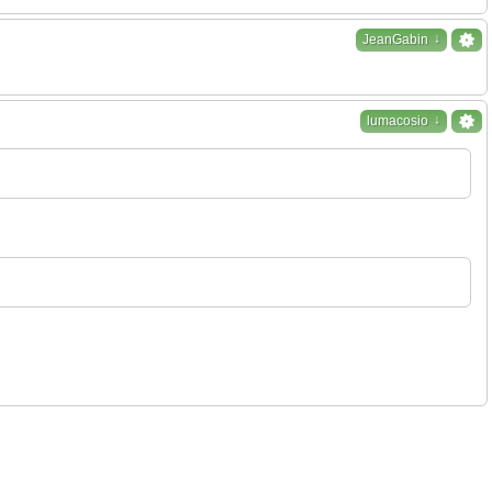
↓
JeanGabin
↓
lumacosio