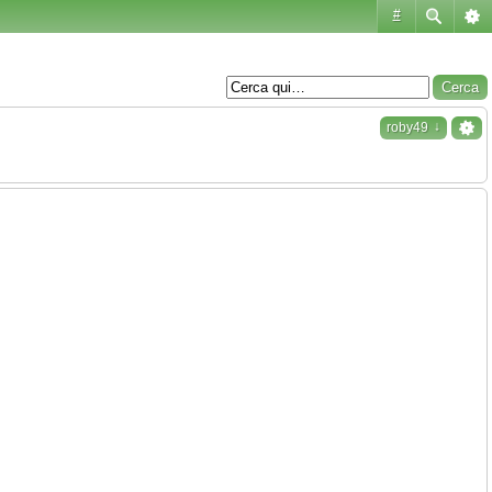
#
↓
roby49