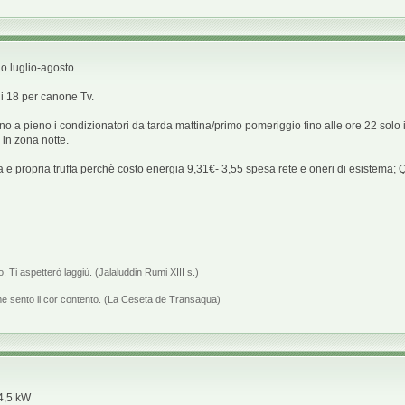
do luglio-agosto.
ui 18 per canone Tv.
a pieno i condizionatori da tarda mattina/primo pomeriggio fino alle ore 22 solo 
 in zona notte.
 e propria truffa perchè costo energia 9,31€- 3,55 spesa rete e oneri di esistema; 
o. Ti aspetterò laggiù. (Jalaluddin Rumi XIII s.)
me sento il cor contento. (La Ceseta de Transaqua)
4,5 kW