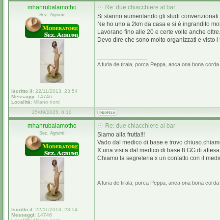
mhanrubalamotho
Re: due chiacchiere al bar
Sez. Agrumi
Si stanno aumentando gli studi convenzionati.
Ne ho uno a 2km da casa e si è ingrandito mol
Lavorano fino alle 20 e certe volte anche oltre
Devo dire che sono molto organizzati e visto i 
_________________
A furia de tirala, porca Peppa, anca ona bona corda 
Iscritto il:
22/11/2013, 23:54
Messaggi:
14746
Località:
Milano nord
25/09/2025, 0:10
mhanrubalamotho
Re: due chiacchiere al bar
Sez. Agrumi
Siamo alla frutta!!!
Vado dal medico di base e trovo chiuso.chiamo 
X una visita dal medico di base 8 GG di attesa
Chiamo la segreteria x un contatto con il medi
_________________
A furia de tirala, porca Peppa, anca ona bona corda 
Iscritto il:
22/11/2013, 23:54
Messaggi:
14746