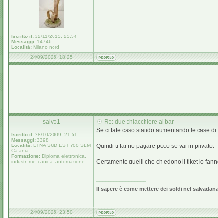
Iscritto il:
22/11/2013, 23:54
Messaggi:
14746
Località:
Milano nord
24/09/2025, 18:25
salvo1
Re: due chiacchiere al bar
Se ci fate caso stando aumentando le case di 
Iscritto il:
28/10/2009, 21:51
Messaggi:
3398
Località:
ETNA SUD EST 700 SLM
Quindi ti fanno pagare poco se vai in privato.
Catania
Formazione:
Diploma elettronica.
Certamente quelli che chiedono il tiket lo fan
industr. meccanica. automazione.
_________________
Il sapere è come mettere dei soldi nel salvadanai
24/09/2025, 23:50