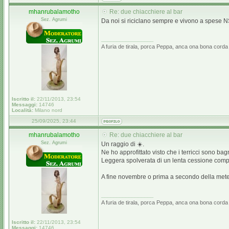
mhanrubalamotho
Re: due chiacchiere al bar
Sez. Agrumi
Da noi si riciclano sempre e vivono a spese N
_________________
A furia de tirala, porca Peppa, anca ona bona corda 
Iscritto il:
22/11/2013, 23:54
Messaggi:
14746
Località:
Milano nord
25/09/2025, 23:44
mhanrubalamotho
Re: due chiacchiere al bar
Sez. Agrumi
Un raggio di ☀️.
Ne ho approfittato visto che i terricci sono bag
Leggera spolverata di un lenta cessione compl
A fine novembre o prima a secondo della meteo
_________________
A furia de tirala, porca Peppa, anca ona bona corda 
Iscritto il:
22/11/2013, 23:54
Messaggi:
14746