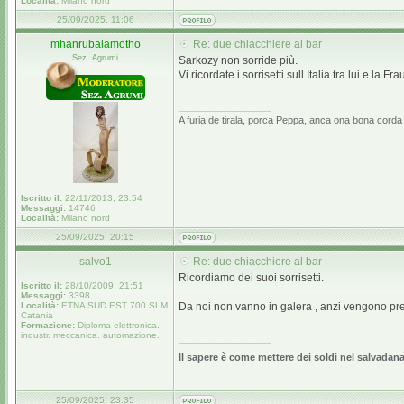
Località:
Milano nord
25/09/2025, 11:06
mhanrubalamotho
Re: due chiacchiere al bar
Sez. Agrumi
Sarkozy non sorride più.
Vi ricordate i sorrisetti sull Italia tra lui e la Fra
_________________
A furia de tirala, porca Peppa, anca ona bona corda 
Iscritto il:
22/11/2013, 23:54
Messaggi:
14746
Località:
Milano nord
25/09/2025, 20:15
salvo1
Re: due chiacchiere al bar
Ricordiamo dei suoi sorrisetti.
Iscritto il:
28/10/2009, 21:51
Messaggi:
3398
Località:
ETNA SUD EST 700 SLM
Da noi non vanno in galera , anzi vengono pre
Catania
Formazione:
Diploma elettronica.
industr. meccanica. automazione.
_________________
Il sapere è come mettere dei soldi nel salvadanai
25/09/2025, 23:35