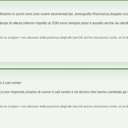
tissimo in pochi anni.solo esami strumentali,tac ,tomografia Risonanza,doppler ecc
.
tempi di attesa inferiori rispetto al SSN sono sempre presi d assalto anche da utenti 
la se sceppa = non abusare della pazienza degli altri perchè anche una buona corda, se la tir
il call center.
.
co,non risponde,chiamo di nuovo il call center e mi dicono che hanno cambiato gli o
la se sceppa = non abusare della pazienza degli altri perchè anche una buona corda, se la tir