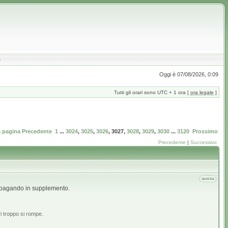
a
Oggi è 07/08/2026, 0:09
Tutti gli orari sono UTC + 1 ora [
ora legale
]
a pagina
Precedente
1
...
3024
,
3025
,
3026
,
3027
,
3028
,
3029
,
3030
...
3120
Prossimo
Precedente
|
Successivo
vi pagando in supplemento.
i troppo si rompe.