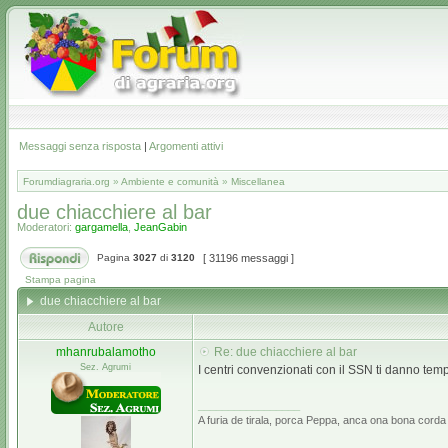
Messaggi senza risposta
|
Argomenti attivi
Forumdiagraria.org
»
Ambiente e comunità
»
Miscellanea
due chiacchiere al bar
Moderatori:
gargamella
,
JeanGabin
Pagina
3027
di
3120
[ 31196 messaggi ]
Stampa pagina
due chiacchiere al bar
Autore
mhanrubalamotho
Re: due chiacchiere al bar
Sez. Agrumi
I centri convenzionati con il SSN ti danno te
_________________
A furia de tirala, porca Peppa, anca ona bona corda 