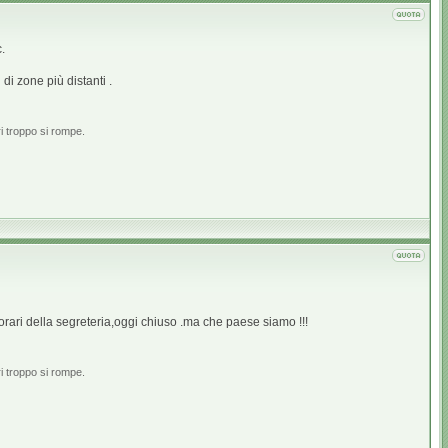
.
di zone più distanti .
i troppo si rompe.
rari della segreteria,oggi chiuso .ma che paese siamo !!!
i troppo si rompe.