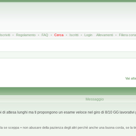
Iscriviti
•
Regolamento
•
FAQ
•
Cerca
•
Iscritti
•
Login
Allevamenti
•
Filiera cort
Vai all
Messaggio
mpi di attesa lunghi ma ti propongono un esame veloce nel giro di 8/10 GG lavorati
la se sceppa = non abusare della pazienza degli altri perchè anche una buona corda, se la tir