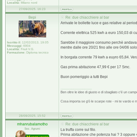
Località:
Milano nord
27/09/2025, 16:23
Bepi
Re: due chiacchiere al bar
Arrivate le bollette luce e gas relative al perio
Corrente elettrica 525 kwh a euro 150,03 di c
Sarebbe il maggiore consumo perchè andavano 
Iscritto il:
12/02/2013, 19:05
Messaggi:
6904
mentre dalle ore 20/21 fino alle ore 04/06 solo
Località:
Friuli V.G.
Formazione:
Diploma tecnico
In borgata corrente 79 kwh a euyro 65,84. Vera
Gas prima abitazione 47,99 € per 17 Smc.
Buon pomeriggio a tutti Bepi
_________________
Ben oltre le idee di giusto e di sbagliato c'é un camp
Cosa importa se g'ò le scarpe rote - mi te vardo e 
28/09/2025, 15:52
mhanrubalamotho
Re: due chiacchiere al bar
Sez. Agrumi
La truffa corre sul filo.
Prima abitazione che potenza hai ? 3 oppure 