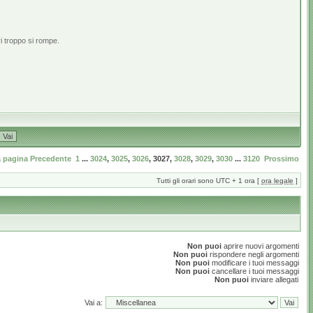
i troppo si rompe.
a pagina
Precedente
1
...
3024
,
3025
,
3026
,
3027
,
3028
,
3029
,
3030
...
3120
Prossimo
Tutti gli orari sono UTC + 1 ora [
ora legale
]
Non puoi
aprire nuovi argomenti
Non puoi
rispondere negli argomenti
Non puoi
modificare i tuoi messaggi
Non puoi
cancellare i tuoi messaggi
Non puoi
inviare allegati
Vai a: