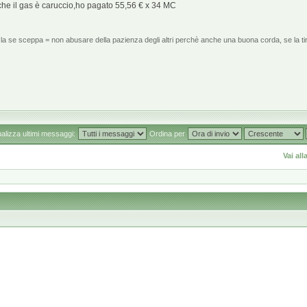
anche il gas è caruccio,ho pagato 55,56 € x 34 MC
la se sceppa = non abusare della pazienza degli altri perchè anche una buona corda, se la tir
ualizza ultimi messaggi:
Ordina per
Vai all