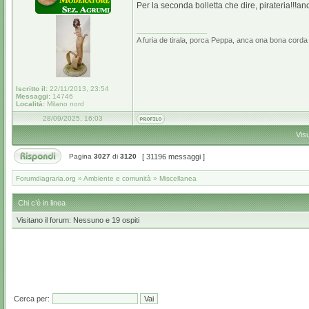
Per la seconda bolletta che dire, pirateria!!!
_________________
A furia de tirala, porca Peppa, anca ona bona corda 
Iscritto il:
22/11/2013, 23:54
Messaggi:
14746
Località:
Milano nord
28/09/2025, 16:03
Vis
Pagina
3027
di
3120
[ 31196 messaggi ]
Forumdiagraria.org
»
Ambiente e comunità
»
Miscellanea
Chi c’è in linea
Visitano il forum: Nessuno e 19 ospiti
Cerca per: