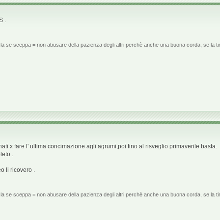
S .
la se sceppa = non abusare della pazienza degli altri perchè anche una buona corda, se la tir
nati x fare l' ultima concimazione agli agrumi,poi fino al risveglio primaverile basta.
eto .
 li ricovero .
la se sceppa = non abusare della pazienza degli altri perchè anche una buona corda, se la tir