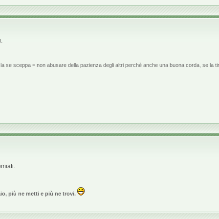
u.
la se sceppa = non abusare della pazienza degli altri perchè anche una buona corda, se la tir
miati.
o, più ne metti e più ne trovi.