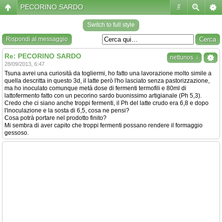
PECORINO SARDO
#
Switch to full style
Rispondi al messaggio
Re: PECORINO SARDO
↓
nettunos
28/09/2013, 6:47
Tsuna avrei una curiosità da togliermi, ho fatto una lavorazione molto simile a
quella descritta in questo 3d, il latte però l'ho lasciato senza pastorizzazione,
ma ho inoculato comunque metà dose di fermenti termofili e 80ml di
lattofermento fatto con un pecorino sardo buonissimo artigianale (Ph 5,3).
Credo che ci siano anche troppi fermenti, il Ph del latte crudo era 6,8 e dopo
l'inoculazione e la sosta di 6,5, cosa ne pensi?
Cosa potrà portare nel prodotto finito?
Mi sembra di aver capito che troppi fermenti possano rendere il formaggio
gessoso.