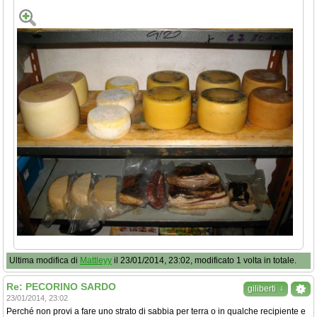
Ultima modifica di
Mattleyy
il 23/01/2014, 23:02, modificato 1 volta in totale.
Re: PECORINO SARDO
↓
giliberti
23/01/2014, 23:02
Perché non provi a fare uno strato di sabbia per terra o in qualche recipiente e