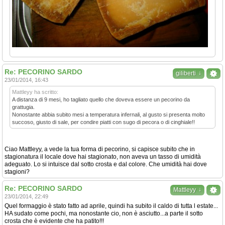
Re: PECORINO SARDO
↓
giliberti
23/01/2014, 16:43
Mattleyy ha scritto:
A distanza di 9 mesi, ho tagliato quello che doveva essere un pecorino da
grattugia.
Nonostante abbia subito mesi a temperatura infernali, al gusto si presenta molto
succoso, giusto di sale, per condire piatti con sugo di pecora o di cinghiale!!
Ciao Mattleyy, a vede la tua forma di pecorino, si capisce subito che in
stagionatura il locale dove hai stagionato, non aveva un tasso di umidità
adeguato. Lo si intuisce dal sotto crosta e dal colore. Che umidità hai dove
stagioni?
Re: PECORINO SARDO
↓
Mattleyy
23/01/2014, 22:49
Quel formaggio è stato fatto ad aprile, quindi ha subito il caldo di tutta l estate...
HA sudato come pochi, ma nonostante cio, non è asciutto...a parte il sotto
crosta che è evidente che ha patito!!!