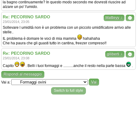
la bagno continuamente? In questo modo secondo me dovresti riuscire ad
alzare un po' l'umido.
Re: PECORINO SARDO
↓
Mattleyy
23/01/2014, 23:05
Sollevare l umidità non è un problema con un piccolo umidificatore arrivo alle
stelle..
IL problema è domare le voci di mia mamma
hahahaha
Che ha paura che gli guasti tutto in cantina, freezer compreso!!
Re: PECORINO SARDO
↓
giliberti
23/01/2014, 23:08
Capito
. Belli i tuoi formaggi e ...........anche il resto nella parte bassa
.
Rispondi al messaggio
Vai a:
Switch to full style