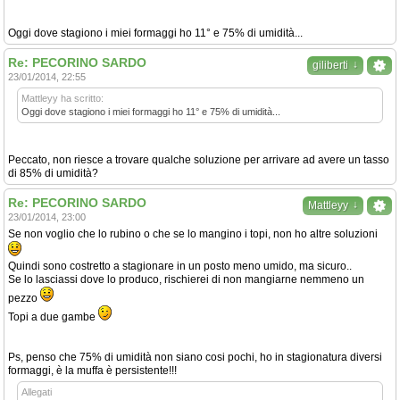
Oggi dove stagiono i miei formaggi ho 11° e 75% di umidità...
Re: PECORINO SARDO
↓
giliberti
23/01/2014, 22:55
Mattleyy ha scritto:
Oggi dove stagiono i miei formaggi ho 11° e 75% di umidità...
Peccato, non riesce a trovare qualche soluzione per arrivare ad avere un tasso
di 85% di umidità?
Re: PECORINO SARDO
↓
Mattleyy
23/01/2014, 23:00
Se non voglio che lo rubino o che se lo mangino i topi, non ho altre soluzioni
Quindi sono costretto a stagionare in un posto meno umido, ma sicuro..
Se lo lasciassi dove lo produco, rischierei di non mangiarne nemmeno un
pezzo
Topi a due gambe
Ps, penso che 75% di umidità non siano cosi pochi, ho in stagionatura diversi
formaggi, è la muffa è persistente!!!
Allegati