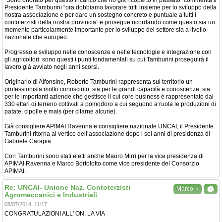
Presidente Tamburini “ora dobbiamo lavorare tutti insieme per lo sviluppo della
nostra associazione e per dare un sostegno concreto e puntuale a tutti i
contoterzisti della nostra provincia” e prosegue ricordando come questo sia un
momento particolarmente importante per lo sviluppo del settore sia a livello
nazionale che europeo.
Progresso e sviluppo nelle conoscenze e nelle tecnologie e integrazione con
gli agricoltori: sono questi i punti fondamentali su cui Tamburini proseguirà il
lavoro già avviato negli anni scorsi.
Originario di Alfonsine, Roberto Tamburini rappresenta sul territorio un
professionista molto conosciuto, sia per le grandi capacità e conoscenze, sia
per le importanti aziende che gestisce il cui core business è rappresentato dai
330 ettari di terreno coltivati a pomodoro a cui seguono a ruota le produzioni di
patate, cipolle e mais (per citarne alcune).
Già consigliere APIMAI Ravenna e consigliere nazionale UNCAI, il Presidente
Tamburini ritorna al vertice dell’associazione dopo i sei anni di presidenza di
Gabriele Carapia.
Con Tamburini sono stati eletti anche Mauro Mirri per la vice presidenza di
APIMAI Ravenna e Marco Bortolotto come vice presidente del Consorzio
APIMAI.
Re: UNCAI- Unione Naz. Contoterzisti
↓
Marco
Agromeccanici e Industriali
08/07/2014, 11:17
CONGRATULAZIONI ALL' ON. LA VIA