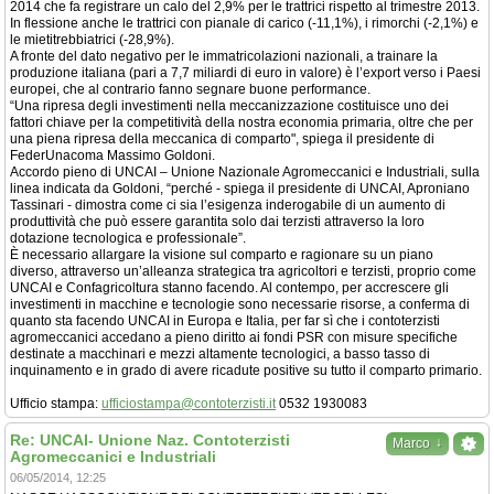
2014 che fa registrare un calo del 2,9% per le trattrici rispetto al trimestre 2013.
In flessione anche le trattrici con pianale di carico (-11,1%), i rimorchi (-2,1%) e
le mietitrebbiatrici (-28,9%).
A fronte del dato negativo per le immatricolazioni nazionali, a trainare la
produzione italiana (pari a 7,7 miliardi di euro in valore) è l’export verso i Paesi
europei, che al contrario fanno segnare buone performance.
“Una ripresa degli investimenti nella meccanizzazione costituisce uno dei
fattori chiave per la competitività della nostra economia primaria, oltre che per
una piena ripresa della meccanica di comparto", spiega il presidente di
FederUnacoma Massimo Goldoni.
Accordo pieno di UNCAI – Unione Nazionale Agromeccanici e Industriali, sulla
linea indicata da Goldoni, “perché - spiega il presidente di UNCAI, Aproniano
Tassinari - dimostra come ci sia l’esigenza inderogabile di un aumento di
produttività che può essere garantita solo dai terzisti attraverso la loro
dotazione tecnologica e professionale”.
È necessario allargare la visione sul comparto e ragionare su un piano
diverso, attraverso un’alleanza strategica tra agricoltori e terzisti, proprio come
UNCAI e Confagricoltura stanno facendo. Al contempo, per accrescere gli
investimenti in macchine e tecnologie sono necessarie risorse, a conferma di
quanto sta facendo UNCAI in Europa e Italia, per far sì che i contoterzisti
agromeccanici accedano a pieno diritto ai fondi PSR con misure specifiche
destinate a macchinari e mezzi altamente tecnologici, a basso tasso di
inquinamento e in grado di avere ricadute positive su tutto il comparto primario.
Ufficio stampa:
ufficiostampa@contoterzisti.it
0532 1930083
Re: UNCAI- Unione Naz. Contoterzisti
↓
Marco
Agromeccanici e Industriali
06/05/2014, 12:25