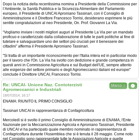
Dopo la notizia della recentissima nomina a Presidente della Commissione per
l’Ambiente, la Sanità Pubblica e la Sicurezza Alimentare del Parlamento
europeo, il Presidente di UNCAI Aproniano Tassinari, con il Consiglio di
Amministrazione e il Direttore Francesco Torrisi, desiderano esprimere le più
sentite congratulazioni al neo Presidente, On. Prof. Giovanni La Via.
“Vogliamo inviare i nostri migliori auguri al Presidente La Via per un mandato
proficuo e caratterizzato dalla collaborazione di tutte le parti politiche al fine di
tutelare e salvaguardare uno dei settori più cruciali per il benessere dei
cittadini” afferma il Presidente Aproniano Tassinari.
"Si tratta di un importante riconoscimento per l'Italia intera ed in particolar modo
per il lavoro che l'On. La Via ha svolto con dedizione e grande competenza in
questi anni in Commissione Agricoltura e sul Budget dell'UE, sempre attento
alle esigenze del settore primario e degli Agromeccanici italiani ed europei"
conclude il Direttore UNCAI, Francesco Torrisi.
Re: UNCAI- Unione Naz. Contoterzisti
↓
Marco
Agromeccanici e Industriali
18/07/2014, 16:17
ENAMA: RIUNITO IL PRIMO CONSIGLIO
Tassinari UNCAI in rappresentanza di Confagricoltura
Mercoledì si è svolto il primo Consiglio di Amministrazione di ENAMA, l'Ente
Nazionale per la Meccanizzazione Agricola e Aproniano Tassinari, Presidente
di UNCAI vi ha partecipato quale membro nominato in rappresentanza di
Confagricoltura durante l'Assemblea che si è tenuta il 28 maggio. Come noto
nel Consiglio sono rappresentate tutte le Associazioni Agricole e quelle