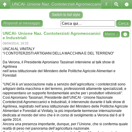
UNCAI- Unione Naz. Contoterzisti Agromeccanici e Industriali
#
Switch to full style
Rispondi al messaggio
UNCAI- Unione Naz. Contoterzisti Agromeccanici
↓
Marco
e Industriali
09/04/2014, 19:33
UNCAI AL VINITALY
“I CONTOTERZISTI ARTIGIANI DELLA MACCHINA E DEL TERRENO”
Da Verona, il Presidente Aproniano Tassinari interviene al talk show di
Agrilinea
nell’area istituzionale del Ministero delle Politiche Agricole Alimentari e
Forestali
“UNCAI è un’associazione nata a servizio dell’agricoltura: i contoterzisti sono
artigiani della macchina e del terreno, professionisti altamente specializzati, e
rappresentano un supporto fondamentale anche per i produttori vitivinicoli”.
Così Aproniano Tassinari, Presidente dell’UNCAI - Unione Nazionale
Contoterzisti Agromeccanici e Industriali, è intervenuto durante il talk show di
Agrilinea, registrato nell’area istituzionale del Ministero delle Politiche Agricole
Alimentari e Forestali al Vinitaly, la più importante kermesse internazionale
dedicata al mondo del vino che è in corso di svolgimento a Verona dal 6 al 9
aprile 2014.
Ancora una presenza importante, dunque, per l’Unione, che si conferma quale
realtà di peso nel panorama dell’agricoltura nazionale.