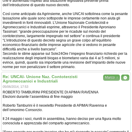
che è aumentato rispetto alla situazione legislativa presente prima
dell’introduzione di questo nuovo decreto.
Così come anticipato da Agrinsieme, anche UNCAI sottolinea come la pesante
tassazione alle quale sono sottoposte le imprese certamente non aiuta gli
investimenti in fonti rinnovabili. L’Unione Nazionale Contoterzisti e
Agromeccanici e Industriali esprime, attraverso il Presidente Aproniano
Tassinari: “grande preoccupazione per le ricadute sul mondo del
contoterzismo, largamente impegnato nel settore” e continua il presidente
“L’introduzione di questo decreto segna un grave colpo all’equilibrio
economico-finanziario delle imprese agricole che si vedono in pesante
difficoltà anche a livello bancario”.
Secondo le stime apparse sul Sole24Ore l’impegno finanziario richiesto per la
realizzazione degli impianti biogas e biometano varia dai 4 ai 5 milioni, si
evince, quindi, quanto sia importante una revisione dell’impianto delle nuove
norme per non penalizzare il settore primario.
Re: UNCAI- Unione Naz. Contoterzisti
↓
Marco
Agromeccanici e Industriali
05/06/2014, 17:53
ROBERTO TAMBURINI PRESIDENTE DI APIMAI RAVENNA
Elezioni durante l’assemblea di fine maggio
Roberto Tamburini è il neoeletto Presidente di APIMAI Ravenna e
dell’omonimo Consorzio.
Il 24 maggio i soci, riuniti in assemblea, hanno deciso per una figura molto
conosciuta e apprezzata del comparto agromeccanico.
“Sono onorato per questo incarico che ho già ricoperto in passato” commenta il