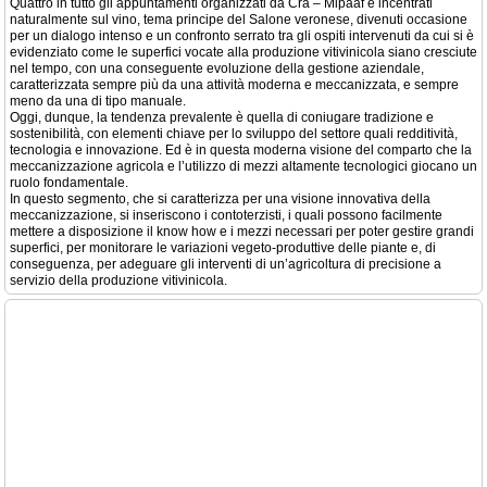
Quattro in tutto gli appuntamenti organizzati da Cra – Mipaaf e incentrati
naturalmente sul vino, tema principe del Salone veronese, divenuti occasione
per un dialogo intenso e un confronto serrato tra gli ospiti intervenuti da cui si è
evidenziato come le superfici vocate alla produzione vitivinicola siano cresciute
nel tempo, con una conseguente evoluzione della gestione aziendale,
caratterizzata sempre più da una attività moderna e meccanizzata, e sempre
meno da una di tipo manuale.
Oggi, dunque, la tendenza prevalente è quella di coniugare tradizione e
sostenibilità, con elementi chiave per lo sviluppo del settore quali redditività,
tecnologia e innovazione. Ed è in questa moderna visione del comparto che la
meccanizzazione agricola e l’utilizzo di mezzi altamente tecnologici giocano un
ruolo fondamentale.
In questo segmento, che si caratterizza per una visione innovativa della
meccanizzazione, si inseriscono i contoterzisti, i quali possono facilmente
mettere a disposizione il know how e i mezzi necessari per poter gestire grandi
superfici, per monitorare le variazioni vegeto-produttive delle piante e, di
conseguenza, per adeguare gli interventi di un’agricoltura di precisione a
servizio della produzione vitivinicola.