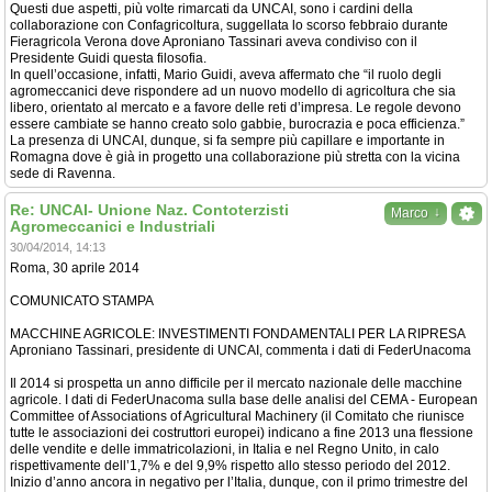
Questi due aspetti, più volte rimarcati da UNCAI, sono i cardini della
collaborazione con Confagricoltura, suggellata lo scorso febbraio durante
Fieragricola Verona dove Aproniano Tassinari aveva condiviso con il
Presidente Guidi questa filosofia.
In quell’occasione, infatti, Mario Guidi, aveva affermato che “il ruolo degli
agromeccanici deve rispondere ad un nuovo modello di agricoltura che sia
libero, orientato al mercato e a favore delle reti d’impresa. Le regole devono
essere cambiate se hanno creato solo gabbie, burocrazia e poca efficienza.”
La presenza di UNCAI, dunque, si fa sempre più capillare e importante in
Romagna dove è già in progetto una collaborazione più stretta con la vicina
sede di Ravenna.
Re: UNCAI- Unione Naz. Contoterzisti
↓
Marco
Agromeccanici e Industriali
30/04/2014, 14:13
Roma, 30 aprile 2014
COMUNICATO STAMPA
MACCHINE AGRICOLE: INVESTIMENTI FONDAMENTALI PER LA RIPRESA
Aproniano Tassinari, presidente di UNCAI, commenta i dati di FederUnacoma
Il 2014 si prospetta un anno difficile per il mercato nazionale delle macchine
agricole. I dati di FederUnacoma sulla base delle analisi del CEMA - European
Committee of Associations of Agricultural Machinery (il Comitato che riunisce
tutte le associazioni dei costruttori europei) indicano a fine 2013 una flessione
delle vendite e delle immatricolazioni, in Italia e nel Regno Unito, in calo
rispettivamente dell’1,7% e del 9,9% rispetto allo stesso periodo del 2012.
Inizio d’anno ancora in negativo per l’Italia, dunque, con il primo trimestre del