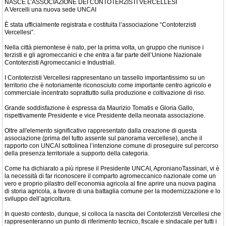
NASCE L’ASSOCIAZIONE DEI CONTOTERZISTI VERCELLESI
A Vercelli una nuova sede UNCAI
È stata ufficialmente registrata e costituita l’associazione “Contoterzisti
Vercellesi”.
Nella città piemontese è nato, per la prima volta, un gruppo che riunisce i
terzisti e gli agromeccanici e che entra a far parte dell’Unione Nazionale
Contoterzisti Agromeccanici e Industriali.
I Contoterzisti Vercellesi rappresentano un tassello importantissimo su un
territorio che è notoriamente riconosciuto come importante centro agricolo e
commerciale incentrato soprattutto sulla produzione e coltivazione di riso.
Grande soddisfazione è espressa da Maurizio Tomatis e Gloria Gallo,
rispettivamente Presidente e vice Presidente della neonata associazione.
Oltre all'elemento significativo rappresentato dalla creazione di questa
associazione (prima del tutto assente sul panorama vercellese), anche il
rapporto con UNCAI sottolinea l’intenzione comune di proseguire sul percorso
della presenza territoriale a supporto della categoria.
Come ha dichiarato a più riprese il Presidente UNCAI, ApronianoTassinari, vi è
la necessità di far riconoscere il comparto agromeccanico nazionale come un
vero e proprio pilastro dell’economia agricola al fine aprire una nuova pagina
di storia agricola, a favore di una battaglia comune per la modernizzazione e lo
sviluppo dell’agricoltura.
In questo contesto, dunque, si colloca la nascita dei Contoterzisti Vercellesi che
rappresenteranno un punto di riferimento tecnico, fiscale e sindacale per tutti i