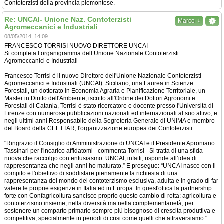
Contoterzisti della provincia piemontese.
Re: UNCAI- Unione Naz. Contoterzisti
↓
Marco
Agromeccanici e Industriali
08/05/2014, 14:09
FRANCESCO TORRISI NUOVO DIRETTORE UNCAI
Si completa l’organigramma dell’Unione Nazionale Contoterzisti
Agromeccanici e Industriali
Francesco Torrisi è il nuovo Direttore dell'Unione Nazionale Contoterzisti
Agromeccanici e Industriali (UNCAI). Siciliano, una Laurea in Scienze
Forestali, un dottorato in Economia Agraria e Pianificazione Territoriale, un
Master in Diritto dell'Ambiente, iscritto all'Ordine dei Dottori Agronomi e
Forestali di Catania, Torrisi è stato ricercatore e docente presso l'Università di
Firenze con numerose pubblicazioni nazionali ed internazionali al suo attivo, e
negli ultimi anni Responsabile della Segreteria Generale di UNIMA e membro
del Board della CEETTAR, l'organizzazione europea dei Contoterzisti.
"Ringrazio il Consiglio di Amministrazione di UNCAI e il Presidente Aproniano
Tassinari per l'incarico affidatomi - commenta Torrisi - Si tratta di una sfida
nuova che raccolgo con entusiasmo: UNCAI, infatti, risponde all’idea di
rappresentanza che negli anni ho maturato.” E prosegue: “UNCAI nasce con il
compito e l'obiettivo di soddisfare pienamente la richiesta di una
rappresentanza del mondo del contoterzismo esclusiva, adulta e in grado di far
valere le proprie esigenze in Italia ed in Europa. In quest'ottica la partnership
forte con Confagricoltura sancisce proprio questo cambio di rotta: agricoltura e
contoterzismo insieme, nella diversità ma nella complementarietà, per
sostenere un comparto primario sempre più bisognoso di crescita produttiva e
competitiva, specialmente in periodi di crisi come quelli che attraversiamo."