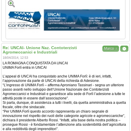
Re: UNCAI- Unione Naz. Contoterzisti
↓
Marco
Agromeccanici e Industriali
18/04/2014, 12:53
LA ROMAGNA CONQUISTATA DA UNCAI
UNIMA Forlì entra in UNCAI
L’appeal di UNCAI ha conquistato anche UNIMA Forlì: è di ieri, infatti,
l’approvazione da parte di UNCAI della richiesta di Adesione.
“L’ingresso di UNIMA Forlì – afferma Aproniano Tassinari - segna un ulteriore
passo avanti nello sviluppo dell’Unione Nazionale dei Contoterzisti
Agromeccanici e Industriali e garantisce alla sede di Forlì l’adesione a tutte le
attività poste in essere dall’associazione”.
Si parla, dunque, di assistenza a tutti i livelli, da quella amministrativa a quella
fiscale, oltre che sindacale.
“Per UNIMA Forlì questo accordo rappresenta un chiaro segnale di
innovazione nel rispetto dei ruoli delle categorie agricole e agromeccaniche”,
dichiara il presidente Alberto Rossi. “Infatti, alla base della nostra politica –
prosegue Rossi - è fondamentale l’attenzione alla sostenibilità dell’agricoltura
e alla redditività degli imprenditori”.