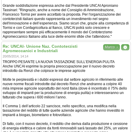
Grande soddisfazione espressa anche dal Presidente UNCAI Aproniano
Tassinari: "Ringrazio, anche a nome del Consiglio di Amministrazione,
Francesco Torrisi per avere accettato la proposta. Per l'organizzazione dei
contoterzisti italiani questo rappresenta un investimento nel segno
dell'innovazione e dell’esperienza. Siamo sicuri che, grazie alla competenza di
Torrisi e con Confagricoltura al fianco, UNCAI potrà solo crescere e
rappresentare sempre più efficacemente il mondo del Contoterzismo
Agromeccanico Italiano alla luce delle enormi sfide che l'attendono."
Re: UNCAI- Unione Naz. Contoterzisti
↓
Marco
Agromeccanici e Industriali
20/05/2014, 14:14
TROPPO PESANTE LA NUOVA TASSAZIONE SULL’ENERGIA PULITA
Anche UNCAI esprime la propria preoccupazione per il nuovo decreto
introdotto da Renzi che colpisce le imprese agricole
Molte le perplessità e i dubbi espressi dal settore agricolo in riferimento alle
nuove norme fiscali introdotte dal decreto Renzi che andranno a colpire 40
mila imprese agricole soprattutto del nord Italia (dove è incentrato il 75% dello
sviluppo di impianti per la produzione di energia pulita) e interesseranno un
fatturato che supera i 600 milioni l’anno.
Il Comma 1 dell’articolo 22 sancisce, nello specifico, una modifica nella
tassazione del reddito di tutte quelle aziende agricole che hanno investito in
impianti a biogas, biometano e fotovoltaico.
Di fatto, con il nuovo decreto, il reddito che deriva dalla produzione e cessione
di energia elettrica e calore da fonti rinnovabili sarà tassato del 25%, un valore