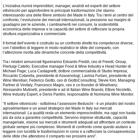
L’iniziativa riunirà imprenditori, manager, analisti ed esperti del settore
vitivinicolo per approfondire le principali trasformazioni che stanno
interessando una delle filiere simbolo del Made in Italy. Tra i temi al centro del
confronto, l’evoluzione dei mercati internazionali, la pressione sui margini di
guadagno per le aziende, i cambiamenti nei consumi, la sostenibilità
economica delle imprese e la capacità del settore di rafforzare la propria
struttura organizzativa e commerciale.
Il format dell’evento è costruito su un confronto diretto tra competenze diverse,
con l’obiettivo di leggere in modo realistico le sfide del comparto, con
l’attenzione rivolta alle dinamiche concrete della competitività.
Tra i relatori annunciati figureranno Edoardo Freddi, ceo di FreedL Group,
Pierluigi Catello, Executive manager Food & Wine Industry e Head Hunter di
Michael Page; Luca Castagnetti, dottore commercialista di Studio Impresa;
Riccardo Cotarella, presidente di Assoenologi; Lavinia Furlani, presidente di
Wine Meridian; Federico Giotto, ceo di GiottoConsulting; Stevie Kim, Managing
Partner di Vinitaly; Francesco Magro, ceo e co-founder di Winelivery;
Alessandro Mutinelli, presidente e ad di Italian Wine Brands; Ettore Nicoletto,
Wine Industry Expert, e Denis Pantini, responsabile di Nomisma Wine Monitor.
“Il settore vitivinicolo - sottolinea l’assessore Beduschi - è un pilastro del nostro
agroalimentare e un asset strategico del Made in Italy sui mercati
internazionali. La qualità resta un elemento imprescindibile, ma oggi non basta
più da sola a garantire competitività. Servono imprese strutturate, capacità
manageriale, visione sui mercati e strumenti adeguati ad affrontare un contesto
globale sempre più complesso. Momenti di confronto come questo aiutano a
leggere con lucidità le trasformazioni in corso e a rafforzare la consapevolezza
delle sfide che attendono il comparto nei prossimi anni”.