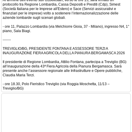
Al termine dell’evento sull’Uzbekistan, verso le ore 13, sarà firmato un
protocollo tra Regione Lombardia, Cassa Depositi e Prestiti (Cdp), Simest
(Società Italiana per le Imprese all'Estero) e Sace (Servizi assicurativi e
finanziari per le imprese) volto a sostenere l’internazionalizzazione delle
aziende lombarde sugli scenari globali.
- ore 11, Palazzo Lombardia (via Melchiorre Gioia, 37 - Milano), ingresso N4, 1°
piano, Sala Biagi.
-------
TREVIGLIO/BG, PRESIDENTE FONTANA E ASSESSORE TERZI A
INAUGURAZIONE FIERA AGRICOLA DELLA PIANURA BERGAMASCA 2026
Il presidente di Regione Lombardia, Attilio Fontana, partecipa a Treviglio (BG)
all’inaugurazione della 43ª Fiera Agricola della Pianura Bergamasca. Sarà
presente anche l’assessore regionale alle Infrastrutture e Opere pubbliche,
Claudia Maria Terzi.
- ore 18.30, Polo Fieristico Treviglio (via Roggia Moschetta, 11/13 –
Treviglio/BG)