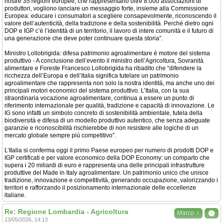
nostre 35 regioni europee, che rappresentano oltre 8.000 associazioni di
produttori, vogliono lanciare un messaggio forte, insieme alla Commissione
Europea: educare i consumatori a scegliere consapevolmente, riconoscendo il
valore dell’autenticità, della tradizione e della sostenibilità. Perché dietro ogni
DOP e IGP c’è l’identità di un territorio, il lavoro di intere comunità e il futuro di
una generazione che deve poter continuare questa storia”.
Ministro Lollobrigida: difesa patrimonio agroalimentare è motore del sistema
produttivo - A conclusione dell’evento il ministro dell’Agricoltura, Sovranità
alimentare e Foreste Francesco Lollobrigida ha ribadito che “difendere la
ricchezza dell’Europa e dell’Italia significa tutelare un patrimonio
agroalimentare che rappresenta non solo la nostra identità, ma anche uno dei
principali motori economici del sistema produttivo. L’Italia, con la sua
straordinaria vocazione agroalimentare, continua a essere un punto di
riferimento internazionale per qualità, tradizione e capacità di innovazione. Le
IG sono infatti un simbolo concreto di sostenibilità ambientale, tutela della
biodiversità e difesa di un modello produttivo autentico, che senza adeguate
garanzie e riconoscibilità rischierebbe di non resistere alle logiche di un
mercato globale sempre più competitivo”.
L’Italia si conferma oggi il primo Paese europeo per numero di prodotti DOP e
IGP certificati e per valore economico della DOP Economy: un comparto che
supera i 20 miliardi di euro e rappresenta una delle principali infrastrutture
produttive del Made in Italy agroalimentare. Un patrimonio unico che unisce
tradizione, innovazione e competitività, generando occupazione, valorizzando i
territori e rafforzando il posizionamento internazionale delle eccellenze
italiane.
Re: Regione Lombardia - Agricoltura
↓
Marco
13/05/2026, 14:13