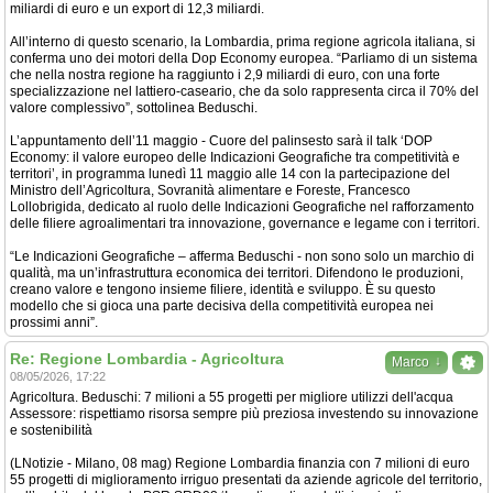
miliardi di euro e un export di 12,3 miliardi.
All’interno di questo scenario, la Lombardia, prima regione agricola italiana, si
conferma uno dei motori della Dop Economy europea. “Parliamo di un sistema
che nella nostra regione ha raggiunto i 2,9 miliardi di euro, con una forte
specializzazione nel lattiero-caseario, che da solo rappresenta circa il 70% del
valore complessivo”, sottolinea Beduschi.
L’appuntamento dell’11 maggio - Cuore del palinsesto sarà il talk ‘DOP
Economy: il valore europeo delle Indicazioni Geografiche tra competitività e
territori’, in programma lunedì 11 maggio alle 14 con la partecipazione del
Ministro dell’Agricoltura, Sovranità alimentare e Foreste, Francesco
Lollobrigida, dedicato al ruolo delle Indicazioni Geografiche nel rafforzamento
delle filiere agroalimentari tra innovazione, governance e legame con i territori.
“Le Indicazioni Geografiche – afferma Beduschi - non sono solo un marchio di
qualità, ma un’infrastruttura economica dei territori. Difendono le produzioni,
creano valore e tengono insieme filiere, identità e sviluppo. È su questo
modello che si gioca una parte decisiva della competitività europea nei
prossimi anni”.
Re: Regione Lombardia - Agricoltura
↓
Marco
08/05/2026, 17:22
Agricoltura. Beduschi: 7 milioni a 55 progetti per migliore utilizzi dell'acqua
Assessore: rispettiamo risorsa sempre più preziosa investendo su innovazione
e sostenibilità
(LNotizie - Milano, 08 mag) Regione Lombardia finanzia con 7 milioni di euro
55 progetti di miglioramento irriguo presentati da aziende agricole del territorio,