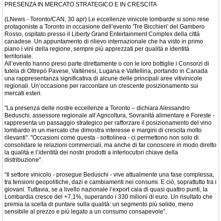
PRESENZA IN MERCATO STRATEGICO E IN CRESCITA
(LNews - Toronto/CAN, 30 apr) Le eccellenze vinicole lombarde si sono rese
protagoniste a Toronto in occasione dell’evento 'Tre Bicchieri' del Gambero
Rosso, ospitato presso il Liberty Grand Entertainment Complex della città
canadese. Un appuntamento di rilievo internazionale che ha visto in primo
piano i vini della regione, sempre più apprezzati per qualità e identità
territoriale.
All’evento hanno preso parte direttamente o con le loro bottiglie i Consorzi di
tutela di Oltrepò Pavese, Valtènesi, Lugana e Valtellina, portando in Canada
una rappresentanza significativa di alcune delle principali aree vitivinicole
regionali. Un’occasione per raccontare un crescente posizionamento sui
mercati esteri.
"La presenza delle nostre eccellenze a Toronto – dichiara Alessandro
Beduschi, assessore regionale all’Agricoltura, Sovranità alimentare e Foreste -
rappresenta un passaggio strategico per rafforzare il posizionamento del vino
lombardo in un mercato che dimostra interesse e margini di crescita molto
rilevanti". "Occasioni come questa - sottolinea - ci permettono non solo di
consolidare le relazioni commerciali, ma anche di far conoscere in modo diretto
la qualità e l’identità dei nostri prodotti a interlocutori chiave della
distribuzione".
“Il settore vinicolo - prosegue Beduschi - vive attualmente una fase complessa,
tra tensioni geopolitiche, dazi e cambiamenti nei consumi. E ciò, soprattutto tra i
giovani. Tuttavia, se a livello nazionale l’export cala di quasi quattro punti, la
Lombardia cresce del +7,1%, superando i 330 milioni di euro. Un risultato che
premia la scelta di puntare sulla qualità: un segmento più solido, meno
sensibile al prezzo e più legato a un consumo consapevole”.