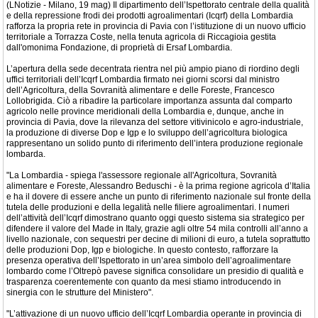
(LNotizie - Milano, 19 mag) Il dipartimento dell’Ispettorato centrale della qualità
e della repressione frodi dei prodotti agroalimentari (Icqrf) della Lombardia
rafforza la propria rete in provincia di Pavia con l’istituzione di un nuovo ufficio
territoriale a Torrazza Coste, nella tenuta agricola di Riccagioia gestita
dall'omonima Fondazione, di proprietà di Ersaf Lombardia.
L’apertura della sede decentrata rientra nel più ampio piano di riordino degli
uffici territoriali dell’Icqrf Lombardia firmato nei giorni scorsi dal ministro
dell’Agricoltura, della Sovranità alimentare e delle Foreste, Francesco
Lollobrigida. Ciò a ribadire la particolare importanza assunta dal comparto
agricolo nelle province meridionali della Lombardia e, dunque, anche in
provincia di Pavia, dove la rilevanza del settore vitivinicolo e agro-industriale,
la produzione di diverse Dop e Igp e lo sviluppo dell’agricoltura biologica
rappresentano un solido punto di riferimento dell’intera produzione regionale
lombarda.
"La Lombardia - spiega l'assessore regionale all'Agricoltura, Sovranità
alimentare e Foreste, Alessandro Beduschi - è la prima regione agricola d’Italia
e ha il dovere di essere anche un punto di riferimento nazionale sul fronte della
tutela delle produzioni e della legalità nelle filiere agroalimentari. I numeri
dell’attività dell’Icqrf dimostrano quanto oggi questo sistema sia strategico per
difendere il valore del Made in Italy, grazie agli oltre 54 mila controlli all’anno a
livello nazionale, con sequestri per decine di milioni di euro, a tutela soprattutto
delle produzioni Dop, Igp e biologiche. In questo contesto, rafforzare la
presenza operativa dell’Ispettorato in un’area simbolo dell’agroalimentare
lombardo come l’Oltrepò pavese significa consolidare un presidio di qualità e
trasparenza coerentemente con quanto da mesi stiamo introducendo in
sinergia con le strutture del Ministero".
"L’attivazione di un nuovo ufficio dell’Icqrf Lombardia operante in provincia di