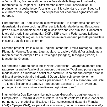
all’Agricoltura, Sovranità alimentare e Foreste della Regione Lombardia,
rappresenta 35 Regioni di 8 Stati membri e oltre 8.000 associazioni di
produttori e ha costruito per l’occasione un fitto calendario di eventi dedicati
alle Indicazioni Geografiche, uno dei pilastri dell’economia agroalimentare
europea.
Il programma: talk, degustazioni e show cooking - In programma conferenze,
degustazioni e show cooking diffusi per tutta la durata della manifestazione:
grazie alla collaborazione con Origin, associazione che riunisce i Consorzi di
tutela dei prodotti agroalimentari DOP e IGP, e con la Federazione Italiana
Cuochi, le singole regioni si alterneranno in un calendario pensato per mettere
in scena qualità, filiere e territori.
Saranno presenti, tra le altre, le Regioni Lombardia, Emilia-Romagna, Puglia,
Piemonte, Veneto, Toscana, Liguria, Marche, Lazio e Valle d’Aosta, insieme a
rappresentanze europee tra cui Catalogna (Spagna), Tessaglia (Grecia) e
Macedonia (Grecia).
Un percorso europeo per le Indicazioni Geografiche - Un appuntamento che
rappresenta anche l’avvio di un percorso più ampio. “Vogliamo portare questo
modello oltre la dimensione fieristica e costruire un calendario europeo stabile
di iniziative dedicate alle Indicazioni Geografiche, coinvolgendo territori,
consorzi e ristorazione”, dichiara il presidente di AREPO, Alessandro Beduschi.
“Tuttofood è il punto di partenza – prosegue l’assessore - di un lavoro che
proseguirà nei prossimi mesi in diverse regioni europee”.
I numeri della Dop Economy - Le Indicazioni Geografiche oggi generano in
Europa oltre 80 miliardi di euro di valore. In questo contesto l’Italia è leader sia
per numero di prodotti certificati, con 891 riconoscimenti davanti a Francia
(774) e Spagna (394), sia per valore economico, con un sistema che vale 20,7