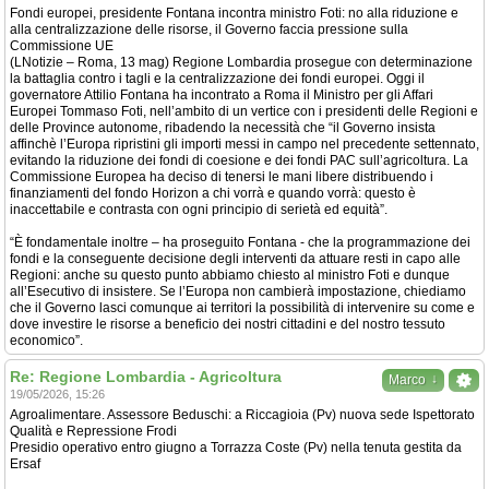
Fondi europei, presidente Fontana incontra ministro Foti: no alla riduzione e
alla centralizzazione delle risorse, il Governo faccia pressione sulla
Commissione UE
(LNotizie – Roma, 13 mag) Regione Lombardia prosegue con determinazione
la battaglia contro i tagli e la centralizzazione dei fondi europei. Oggi il
governatore Attilio Fontana ha incontrato a Roma il Ministro per gli Affari
Europei Tommaso Foti, nell’ambito di un vertice con i presidenti delle Regioni e
delle Province autonome, ribadendo la necessità che “il Governo insista
affinchè l’Europa ripristini gli importi messi in campo nel precedente settennato,
evitando la riduzione dei fondi di coesione e dei fondi PAC sull’agricoltura. La
Commissione Europea ha deciso di tenersi le mani libere distribuendo i
finanziamenti del fondo Horizon a chi vorrà e quando vorrà: questo è
inaccettabile e contrasta con ogni principio di serietà ed equità”.
“È fondamentale inoltre – ha proseguito Fontana - che la programmazione dei
fondi e la conseguente decisione degli interventi da attuare resti in capo alle
Regioni: anche su questo punto abbiamo chiesto al ministro Foti e dunque
all’Esecutivo di insistere. Se l’Europa non cambierà impostazione, chiediamo
che il Governo lasci comunque ai territori la possibilità di intervenire su come e
dove investire le risorse a beneficio dei nostri cittadini e del nostro tessuto
economico”.
Re: Regione Lombardia - Agricoltura
↓
Marco
19/05/2026, 15:26
Agroalimentare. Assessore Beduschi: a Riccagioia (Pv) nuova sede Ispettorato
Qualità e Repressione Frodi
Presidio operativo entro giugno a Torrazza Coste (Pv) nella tenuta gestita da
Ersaf