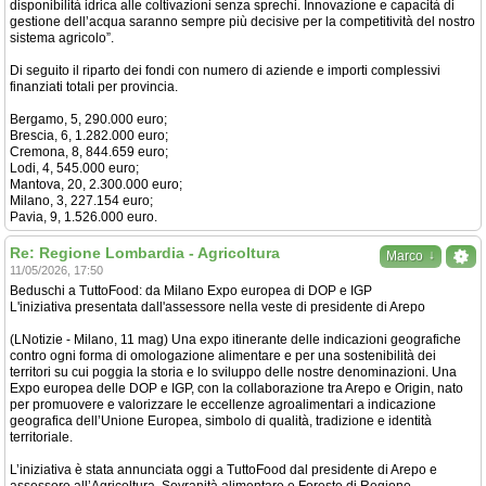
disponibilità idrica alle coltivazioni senza sprechi. Innovazione e capacità di
gestione dell’acqua saranno sempre più decisive per la competitività del nostro
sistema agricolo”.
Di seguito il riparto dei fondi con numero di aziende e importi complessivi
finanziati totali per provincia.
Bergamo, 5, 290.000 euro;
Brescia, 6, 1.282.000 euro;
Cremona, 8, 844.659 euro;
Lodi, 4, 545.000 euro;
Mantova, 20, 2.300.000 euro;
Milano, 3, 227.154 euro;
Pavia, 9, 1.526.000 euro.
Re: Regione Lombardia - Agricoltura
↓
Marco
11/05/2026, 17:50
Beduschi a TuttoFood: da Milano Expo europea di DOP e IGP
L'iniziativa presentata dall'assessore nella veste di presidente di Arepo
(LNotizie - Milano, 11 mag) Una expo itinerante delle indicazioni geografiche
contro ogni forma di omologazione alimentare e per una sostenibilità dei
territori su cui poggia la storia e lo sviluppo delle nostre denominazioni. Una
Expo europea delle DOP e IGP, con la collaborazione tra Arepo e Origin, nato
per promuovere e valorizzare le eccellenze agroalimentari a indicazione
geografica dell’Unione Europea, simbolo di qualità, tradizione e identità
territoriale.
L’iniziativa è stata annunciata oggi a TuttoFood dal presidente di Arepo e