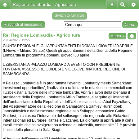
Regione Lombardia - Agricoltura
#
Switch to full style
Rispondi al messaggio
Re: Regione Lombardia - Agricoltura
↓
Marco
29/04/2026, 19:55
GIUNTA REGIONALE. GLI APPUNTAMENTI DI DOMANI, GIOVEDÌ 30 APRILE
(LNews – Milano, 29 apr) Questi gli appuntamenti della Giunta della Regione
Lombardia in programma domani, giovedì 30 aprile.
UZBEKISTAN, A PALAZZO LOMBARDIA EVENTO CON PRESIDENTE
FONTANA, ASSESSORE GUIDESI E VICEGOVERNATORE REGIONE DI
SAMARCANDA
A Palazzo Lombardia è in programma l’evento ‘Lombardy meets Samarkand:
investment opportunities’, finalizzato a rafforzare le relazioni commerciali con
l’Uzbekistan a favore delle imprese lombarde. Aprirà i lavori della plenaria il
presidente della Regione Lombardia Attilio Fontana, a seguire gli interventi
dell’ambasciatore della Repubblica dell’Uzbekistan in Italia Abat Fayzullaev,
del vicegovernatore della Regione di Samarcanda Samiev Hurshidbek
Jamshidovich e dell’assessore regionale allo Sviluppo economico Guido
Guidesi, in chiusura l’intervento del sottosegretario regionale alle Relazioni
internazionali ed Europee Raffaele Cattaneo. La giornata si aprirà alle 9 con i
tavoli tecnici che coinvolgeranno aziende e università, mentre alle 11 è previsto
l’inizio della plenaria in Sala Biagi.