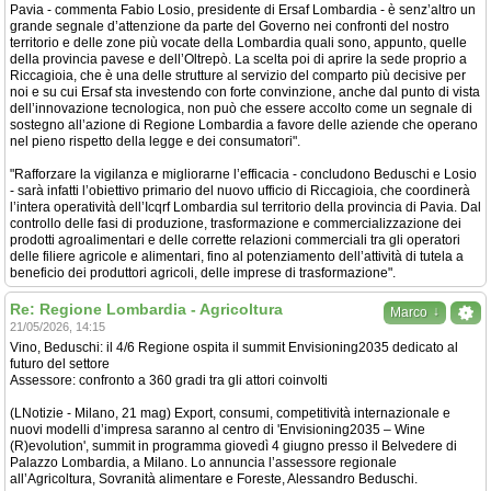
Pavia - commenta Fabio Losio, presidente di Ersaf Lombardia - è senz’altro un
grande segnale d’attenzione da parte del Governo nei confronti del nostro
territorio e delle zone più vocate della Lombardia quali sono, appunto, quelle
della provincia pavese e dell’Oltrepò. La scelta poi di aprire la sede proprio a
Riccagioia, che è una delle strutture al servizio del comparto più decisive per
noi e su cui Ersaf sta investendo con forte convinzione, anche dal punto di vista
dell’innovazione tecnologica, non può che essere accolto come un segnale di
sostegno all’azione di Regione Lombardia a favore delle aziende che operano
nel pieno rispetto della legge e dei consumatori".
"Rafforzare la vigilanza e migliorarne l’efficacia - concludono Beduschi e Losio
- sarà infatti l’obiettivo primario del nuovo ufficio di Riccagioia, che coordinerà
l’intera operatività dell’Icqrf Lombardia sul territorio della provincia di Pavia. Dal
controllo delle fasi di produzione, trasformazione e commercializzazione dei
prodotti agroalimentari e delle corrette relazioni commerciali tra gli operatori
delle filiere agricole e alimentari, fino al potenziamento dell’attività di tutela a
beneficio dei produttori agricoli, delle imprese di trasformazione".
Re: Regione Lombardia - Agricoltura
↓
Marco
21/05/2026, 14:15
Vino, Beduschi: il 4/6 Regione ospita il summit Envisioning2035 dedicato al
futuro del settore
Assessore: confronto a 360 gradi tra gli attori coinvolti
(LNotizie - Milano, 21 mag) Export, consumi, competitività internazionale e
nuovi modelli d’impresa saranno al centro di 'Envisioning2035 – Wine
(R)evolution', summit in programma giovedì 4 giugno presso il Belvedere di
Palazzo Lombardia, a Milano. Lo annuncia l’assessore regionale
all’Agricoltura, Sovranità alimentare e Foreste, Alessandro Beduschi.