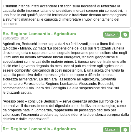
Il summit intende infatti accendere i riflettori sulla necessità di rafforzare la
capacità delle imprese italiane di presidiare mercati sempre più competitivi, in
una fase in cui qualità, identità territoriale e tradizione devono accompagnarsi
a strumenti manageriali e capacità di interpretare i nuovi orientamenti del
consumo.
Re: Regione Lombardia - Agricoltura
↓
Marco
23/05/2026, 10:04
Agricoltura, Beduschi: bene stop a dazi su fertilizzanti, passa linea italiana
(LNotizie - Milano, 22 mag) “La sospensione dei dazi sui fertilizzanti va nella
direzione giusta e rappresenta un segnale importante per un settore che negli
ultimi anni ha dovuto affrontare rincari energetici, tensioni geopolitiche e
speculazioni sui mercati delle materie prime. L’Europa prende finalmente atto
di ciò che il governo degnala da mesi: non si può chiedere agli agricoltori di
essere competitivi caricandoli di costi insostenibili. È una scelta che tutela la
capacità produttiva delle imprese agricole europee e difende la nostra
sicurezza alimentare”. Lo dichiara l’assessore all’Agricoltura, Sovranità
alimentare e Foreste della Regione Lombardia, Alessandro Beduschi,
commentando il via libera del Consiglio Ue alla sospensione dei dazi sui
fertilizzanti azotati.
“Adesso però – conclude Beduschi – serve coerenza anche sul fronte delle
alternative. Il riconoscimento del digestato come fertilizzante strategico, come
da proposta nata in Lombardia, rappresenta un passaggio decisivo per
valorizzare l’economia circolare agricola e ridurre la dipendenza europea dalla
chimica e dalle importazioni”.
Re: Regione Lombardia - Agricoltura
↓
Marco