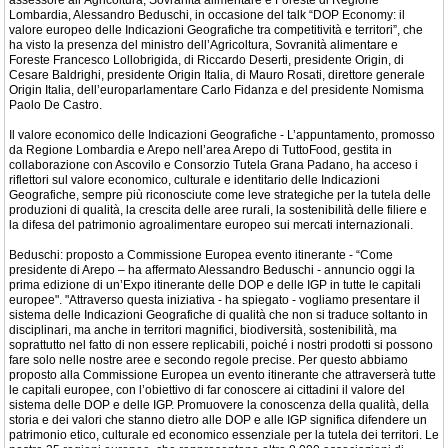
assessore all’Agricoltura, Sovranità alimentare e Foreste di Regione
Lombardia, Alessandro Beduschi, in occasione del talk “DOP Economy: il
valore europeo delle Indicazioni Geografiche tra competitività e territori”, che
ha visto la presenza del ministro dell’Agricoltura, Sovranità alimentare e
Foreste Francesco Lollobrigida, di Riccardo Deserti, presidente Origin, di
Cesare Baldrighi, presidente Origin Italia, di Mauro Rosati, direttore generale
Origin Italia, dell’europarlamentare Carlo Fidanza e del presidente Nomisma
Paolo De Castro.
Il valore economico delle Indicazioni Geografiche - L’appuntamento, promosso
da Regione Lombardia e Arepo nell’area Arepo di TuttoFood, gestita in
collaborazione con Ascovilo e Consorzio Tutela Grana Padano, ha acceso i
riflettori sul valore economico, culturale e identitario delle Indicazioni
Geografiche, sempre più riconosciute come leve strategiche per la tutela delle
produzioni di qualità, la crescita delle aree rurali, la sostenibilità delle filiere e
la difesa del patrimonio agroalimentare europeo sui mercati internazionali.
Beduschi: proposto a Commissione Europea evento itinerante - “Come
presidente di Arepo – ha affermato Alessandro Beduschi - annuncio oggi la
prima edizione di un’Expo itinerante delle DOP e delle IGP in tutte le capitali
europee". "Attraverso questa iniziativa - ha spiegato - vogliamo presentare il
sistema delle Indicazioni Geografiche di qualità che non si traduce soltanto in
disciplinari, ma anche in territori magnifici, biodiversità, sostenibilità, ma
soprattutto nel fatto di non essere replicabili, poiché i nostri prodotti si possono
fare solo nelle nostre aree e secondo regole precise. Per questo abbiamo
proposto alla Commissione Europea un evento itinerante che attraverserà tutte
le capitali europee, con l’obiettivo di far conoscere ai cittadini il valore del
sistema delle DOP e delle IGP. Promuovere la conoscenza della qualità, della
storia e dei valori che stanno dietro alle DOP e alle IGP significa difendere un
patrimonio etico, culturale ed economico essenziale per la tutela dei territori. Le