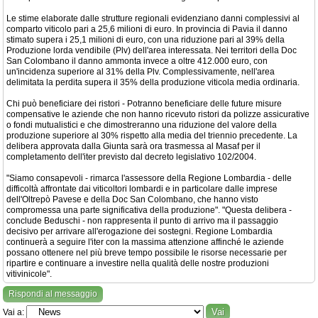
Le stime elaborate dalle strutture regionali evidenziano danni complessivi al
comparto viticolo pari a 25,6 milioni di euro. In provincia di Pavia il danno
stimato supera i 25,1 milioni di euro, con una riduzione pari al 39% della
Produzione lorda vendibile (Plv) dell'area interessata. Nei territori della Doc
San Colombano il danno ammonta invece a oltre 412.000 euro, con
un'incidenza superiore al 31% della Plv. Complessivamente, nell'area
delimitata la perdita supera il 35% della produzione viticola media ordinaria.
Chi può beneficiare dei ristori - Potranno beneficiare delle future misure
compensative le aziende che non hanno ricevuto ristori da polizze assicurative
o fondi mutualistici e che dimostreranno una riduzione del valore della
produzione superiore al 30% rispetto alla media del triennio precedente. La
delibera approvata dalla Giunta sarà ora trasmessa al Masaf per il
completamento dell'iter previsto dal decreto legislativo 102/2004.
"Siamo consapevoli - rimarca l'assessore della Regione Lombardia - delle
difficoltà affrontate dai viticoltori lombardi e in particolare dalle imprese
dell'Oltrepò Pavese e della Doc San Colombano, che hanno visto
compromessa una parte significativa della produzione". "Questa delibera -
conclude Beduschi - non rappresenta il punto di arrivo ma il passaggio
decisivo per arrivare all'erogazione dei sostegni. Regione Lombardia
continuerà a seguire l'iter con la massima attenzione affinché le aziende
possano ottenere nel più breve tempo possibile le risorse necessarie per
ripartire e continuare a investire nella qualità delle nostre produzioni
vitivinicole".
Rispondi al messaggio
Vai a: