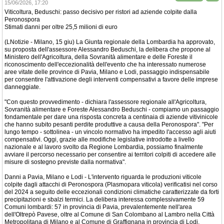
15/06/2026, 17:20
Viticoltura, Beduschi: passo decisivo per ristori ad aziende colpite dalla
Peronospora
Stimati danni per oltre 25,5 milioni di euro
(LNotizie - Milano, 15 giu) La Giunta regionale della Lombardia ha approvato,
su proposta dell'assessore Alessandro Beduschi, la delibera che propone al
Ministero dell'Agricoltura, della Sovranità alimentare e delle Foreste il
riconoscimento dell'eccezionalità dell'evento che ha interessato numerose
aree vitate delle province di Pavia, Milano e Lodi, passaggio indispensabile
per consentire l'attivazione degli interventi compensativi a favore delle imprese
danneggiate.
"Con questo provvedimento - dichiara l'assessore regionale all'Agricoltura,
Sovranità alimentare e Foreste Alessandro Beduschi - compiamo un passaggio
fondamentale per dare una risposta concreta a centinaia di aziende vitivinicole
che hanno subito pesanti perdite produttive a causa della Peronospora". "Per
lungo tempo - sottolinea - un vincolo normativo ha impedito l'accesso agli aiuti
compensativi. Oggi, grazie alle modifiche legislative introdotte a livello
nazionale e al lavoro svolto da Regione Lombardia, possiamo finalmente
avviare il percorso necessario per consentire ai territori colpiti di accedere alle
misure di sostegno previste dalla normativa".
Danni a Pavia, Milano e Lodi - L'intervento riguarda le produzioni viticole
colpite dagli attacchi di Peronospora (Plasmopara viticola) verificatisi nel corso
del 2024 a seguito delle eccezionali condizioni climatiche caratterizzate da forti
precipitazioni e sbalzi termici. La delibera interessa complessivamente 59
Comuni lombardi: 57 in provincia di Pavia, prevalentemente nell'area
dell'Oltrepò Pavese, oltre al Comune di San Colombano al Lambro nella Città
Metropolitana di Milano e al Comune di Graffignana in provincia di Lodi.