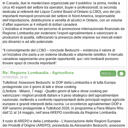
In Canada, due le masterclass organizzate per il pubblico: la prima, rivolta a
circa 40 esperti del settore tra operatori, buyer e professionisti; la seconda
dedicata ai referenti del Liquor Control Board of Ontario (LCBO), uno dei più
importanti monopoli provinciali del settore in Nord America, responsabile
dell’importazione, distribuzione e vendita di alcolici in Ontario, con un volume
d’affari superiore ai 4 miliardi di dollari canadesi.
L’iniziativa si inserisce nel percorso di promozione internazionale finanziato da
Regione Lombardia per sostenere l’export agroalimentare e valorizzare le
produzioni di qualità, rafforzando la presenza delle imprese sui mercati esteri
più dinamici e ad alto potenziale.
“Il coinvolgimento del LCBO – conclude Beduschi – evidenzia il valore di
un’iniziativa che parla a un sistema strutturato e altamente selettivo. Il mercato
canadese rappresenta una grande opportunità: qui i vini lombardi possono
trovare spazi di crescita importanti”.
Re: Regione Lombardia - Agricoltura
↓
Marco
07/05/2026, 18:33
Tuttofood. Assessore Beduschi: le DOP della Lombardia e di tutta Europa
protagoniste con 4 giorni di talk e show cooking
(LNotizie - Milano, 7 mag) - Quattro giorni di talk e show cooking per
valorizzare i migliori prodotti italiani e il peso strategico dell’agroalimentare
nazionale, mettendo a confronto rappresentanti delle principali regioni agricole
europee e grandi interpreti della cucina. Le eccellenze agroalimentari DOP e
IGP saranno protagoniste a Tuttofood 2026, in programma a Fiera Milano Rho
dall’11 al 14 maggio, nell’area AREPO coordinata da Regione Lombardia.
Il ruolo di AREPO e della Lombardia - L’Associazione delle Regioni Europee
dei Prodotti d’Origine (AREPO), presieduta da Alessandro Beduschi, assessore