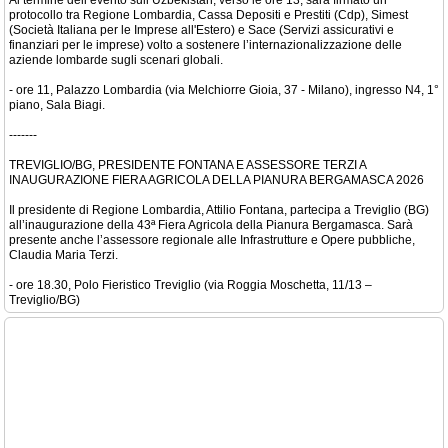
Al termine dell’evento sull’Uzbekistan, verso le ore 13, sarà firmato un
protocollo tra Regione Lombardia, Cassa Depositi e Prestiti (Cdp), Simest
(Società Italiana per le Imprese all'Estero) e Sace (Servizi assicurativi e
finanziari per le imprese) volto a sostenere l’internazionalizzazione delle
aziende lombarde sugli scenari globali.
- ore 11, Palazzo Lombardia (via Melchiorre Gioia, 37 - Milano), ingresso N4, 1°
piano, Sala Biagi.
-------
TREVIGLIO/BG, PRESIDENTE FONTANA E ASSESSORE TERZI A
INAUGURAZIONE FIERA AGRICOLA DELLA PIANURA BERGAMASCA 2026
Il presidente di Regione Lombardia, Attilio Fontana, partecipa a Treviglio (BG)
all’inaugurazione della 43ª Fiera Agricola della Pianura Bergamasca. Sarà
presente anche l’assessore regionale alle Infrastrutture e Opere pubbliche,
Claudia Maria Terzi.
- ore 18.30, Polo Fieristico Treviglio (via Roggia Moschetta, 11/13 –
Treviglio/BG)