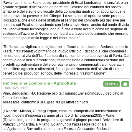
Pavia - commenta Fabio Losio, presidente di Ersaf Lombardia - è senz’altro un
grande segnale d’attenzione da parte del Governo nei confronti del nostro
territorio e delle zone più vocate della Lombardia quali sono, appunto, quelle
della provincia pavese e dell’Oltrepò. La scelta poi di aprire la sede proprio a
Riccagioia, che è una delle strutture al servizio del comparto più decisive per
noi e su cui Ersaf sta investendo con forte convinzione, anche dal punto di vista
dell’innovazione tecnologica, non può che essere accolto come un segnale di
sostegno all’azione di Regione Lombardia a favore delle aziende che operano
nel pieno rispetto della legge e dei consumatori".
"Rafforzare la vigilanza e migliorarne l’efficacia - concludono Beduschi e Losio
- sarà infatti l’obiettivo primario del nuovo ufficio di Riccagioia, che coordinerà
l’intera operatività dell’Icqrf Lombardia sul territorio della provincia di Pavia. Dal
controllo delle fasi di produzione, trasformazione e commercializzazione dei
prodotti agroalimentari e delle corrette relazioni commerciali tra gli operatori
delle filiere agricole e alimentari, fino al potenziamento dell’attività di tutela a
beneficio dei produttori agricoli, delle imprese di trasformazione".
Re: Regione Lombardia - Agricoltura
↓
Marco
21/05/2026, 14:15
Vino, Beduschi: il 4/6 Regione ospita il summit Envisioning2035 dedicato al
futuro del settore
Assessore: confronto a 360 gradi tra gli attori coinvolti
(LNotizie - Milano, 21 mag) Export, consumi, competitività internazionale e
nuovi modelli d’impresa saranno al centro di 'Envisioning2035 – Wine
(R)evolution', summit in programma giovedì 4 giugno presso il Belvedere di
Palazzo Lombardia, a Milano. Lo annuncia l’assessore regionale
all’Agricoltura, Sovranità alimentare e Foreste, Alessandro Beduschi.