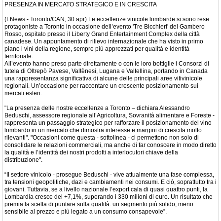
PRESENZA IN MERCATO STRATEGICO E IN CRESCITA
(LNews - Toronto/CAN, 30 apr) Le eccellenze vinicole lombarde si sono rese
protagoniste a Toronto in occasione dell’evento 'Tre Bicchieri' del Gambero
Rosso, ospitato presso il Liberty Grand Entertainment Complex della città
canadese. Un appuntamento di rilievo internazionale che ha visto in primo
piano i vini della regione, sempre più apprezzati per qualità e identità
territoriale.
All’evento hanno preso parte direttamente o con le loro bottiglie i Consorzi di
tutela di Oltrepò Pavese, Valtènesi, Lugana e Valtellina, portando in Canada
una rappresentanza significativa di alcune delle principali aree vitivinicole
regionali. Un’occasione per raccontare un crescente posizionamento sui
mercati esteri.
"La presenza delle nostre eccellenze a Toronto – dichiara Alessandro
Beduschi, assessore regionale all’Agricoltura, Sovranità alimentare e Foreste -
rappresenta un passaggio strategico per rafforzare il posizionamento del vino
lombardo in un mercato che dimostra interesse e margini di crescita molto
rilevanti". "Occasioni come questa - sottolinea - ci permettono non solo di
consolidare le relazioni commerciali, ma anche di far conoscere in modo diretto
la qualità e l’identità dei nostri prodotti a interlocutori chiave della
distribuzione".
“Il settore vinicolo - prosegue Beduschi - vive attualmente una fase complessa,
tra tensioni geopolitiche, dazi e cambiamenti nei consumi. E ciò, soprattutto tra i
giovani. Tuttavia, se a livello nazionale l’export cala di quasi quattro punti, la
Lombardia cresce del +7,1%, superando i 330 milioni di euro. Un risultato che
premia la scelta di puntare sulla qualità: un segmento più solido, meno
sensibile al prezzo e più legato a un consumo consapevole”.