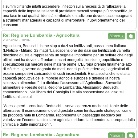
Il summit intende infatti accendere i riflettori sulla necessità di rafforzare la
capacità delle imprese italiane di presidiare mercati sempre più competitivi, in
una fase in cui qualità, identità territoriale e tradizione devono accompagnarsi
a strumenti manageriali e capacità di interpretare i nuovi orientamenti del
consumo.
Re: Regione Lombardia - Agricoltura
↓
Marco
23/05/2026, 10:04
Agricoltura, Beduschi: bene stop a dazi su fertilizzanti, passa linea italiana
(LNotizie - Milano, 22 mag) “La sospensione dei dazi sui fertilizzanti va nella
direzione giusta e rappresenta un segnale importante per un settore che negli
ultimi anni ha dovuto affrontare rincari energetici, tensioni geopolitiche e
speculazioni sui mercati delle materie prime. L’Europa prende finalmente atto
di ciò che il governo degnala da mesi: non si può chiedere agli agricoltori di
essere competitivi caricandoli di costi insostenibili. È una scelta che tutela la
capacità produttiva delle imprese agricole europee e difende la nostra
sicurezza alimentare”. Lo dichiara l’assessore all’Agricoltura, Sovranità
alimentare e Foreste della Regione Lombardia, Alessandro Beduschi,
commentando il via libera del Consiglio Ue alla sospensione dei dazi sui
fertilizzanti azotati.
“Adesso però – conclude Beduschi – serve coerenza anche sul fronte delle
alternative. Il riconoscimento del digestato come fertilizzante strategico, come
da proposta nata in Lombardia, rappresenta un passaggio decisivo per
valorizzare l’economia circolare agricola e ridurre la dipendenza europea dalla
chimica e dalle importazioni”.
Re: Regione Lombardia - Agricoltura
↓
Marco