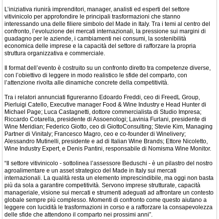
L’iniziativa riunirà imprenditori, manager, analisti ed esperti del settore
vitivinicolo per approfondire le principali trasformazioni che stanno
interessando una delle filiere simbolo del Made in Italy. Tra i temi al centro del
confronto, l’evoluzione dei mercati internazionali, la pressione sui margini di
guadagno per le aziende, i cambiamenti nei consumi, la sostenibilità
economica delle imprese e la capacità del settore di rafforzare la propria
struttura organizzativa e commerciale.
Il format dell’evento è costruito su un confronto diretto tra competenze diverse,
con l’obiettivo di leggere in modo realistico le sfide del comparto, con
l’attenzione rivolta alle dinamiche concrete della competitività.
Tra i relatori annunciati figureranno Edoardo Freddi, ceo di FreedL Group,
Pierluigi Catello, Executive manager Food & Wine Industry e Head Hunter di
Michael Page; Luca Castagnetti, dottore commercialista di Studio Impresa;
Riccardo Cotarella, presidente di Assoenologi; Lavinia Furlani, presidente di
Wine Meridian; Federico Giotto, ceo di GiottoConsulting; Stevie Kim, Managing
Partner di Vinitaly; Francesco Magro, ceo e co-founder di Winelivery;
Alessandro Mutinelli, presidente e ad di Italian Wine Brands; Ettore Nicoletto,
Wine Industry Expert, e Denis Pantini, responsabile di Nomisma Wine Monitor.
“Il settore vitivinicolo - sottolinea l’assessore Beduschi - è un pilastro del nostro
agroalimentare e un asset strategico del Made in Italy sui mercati
internazionali. La qualità resta un elemento imprescindibile, ma oggi non basta
più da sola a garantire competitività. Servono imprese strutturate, capacità
manageriale, visione sui mercati e strumenti adeguati ad affrontare un contesto
globale sempre più complesso. Momenti di confronto come questo aiutano a
leggere con lucidità le trasformazioni in corso e a rafforzare la consapevolezza
delle sfide che attendono il comparto nei prossimi anni”.