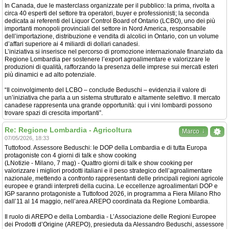
In Canada, due le masterclass organizzate per il pubblico: la prima, rivolta a
circa 40 esperti del settore tra operatori, buyer e professionisti; la seconda
dedicata ai referenti del Liquor Control Board of Ontario (LCBO), uno dei più
importanti monopoli provinciali del settore in Nord America, responsabile
dell’importazione, distribuzione e vendita di alcolici in Ontario, con un volume
d’affari superiore ai 4 miliardi di dollari canadesi.
L’iniziativa si inserisce nel percorso di promozione internazionale finanziato da
Regione Lombardia per sostenere l’export agroalimentare e valorizzare le
produzioni di qualità, rafforzando la presenza delle imprese sui mercati esteri
più dinamici e ad alto potenziale.
“Il coinvolgimento del LCBO – conclude Beduschi – evidenzia il valore di
un’iniziativa che parla a un sistema strutturato e altamente selettivo. Il mercato
canadese rappresenta una grande opportunità: qui i vini lombardi possono
trovare spazi di crescita importanti”.
Re: Regione Lombardia - Agricoltura
↓
Marco
07/05/2026, 18:33
Tuttofood. Assessore Beduschi: le DOP della Lombardia e di tutta Europa
protagoniste con 4 giorni di talk e show cooking
(LNotizie - Milano, 7 mag) - Quattro giorni di talk e show cooking per
valorizzare i migliori prodotti italiani e il peso strategico dell’agroalimentare
nazionale, mettendo a confronto rappresentanti delle principali regioni agricole
europee e grandi interpreti della cucina. Le eccellenze agroalimentari DOP e
IGP saranno protagoniste a Tuttofood 2026, in programma a Fiera Milano Rho
dall’11 al 14 maggio, nell’area AREPO coordinata da Regione Lombardia.
Il ruolo di AREPO e della Lombardia - L’Associazione delle Regioni Europee
dei Prodotti d’Origine (AREPO), presieduta da Alessandro Beduschi, assessore