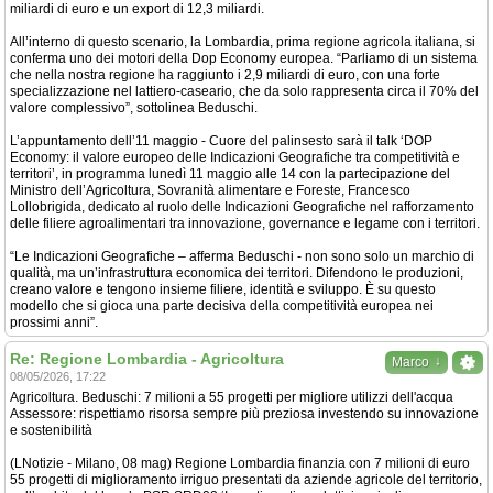
miliardi di euro e un export di 12,3 miliardi.
All’interno di questo scenario, la Lombardia, prima regione agricola italiana, si
conferma uno dei motori della Dop Economy europea. “Parliamo di un sistema
che nella nostra regione ha raggiunto i 2,9 miliardi di euro, con una forte
specializzazione nel lattiero-caseario, che da solo rappresenta circa il 70% del
valore complessivo”, sottolinea Beduschi.
L’appuntamento dell’11 maggio - Cuore del palinsesto sarà il talk ‘DOP
Economy: il valore europeo delle Indicazioni Geografiche tra competitività e
territori’, in programma lunedì 11 maggio alle 14 con la partecipazione del
Ministro dell’Agricoltura, Sovranità alimentare e Foreste, Francesco
Lollobrigida, dedicato al ruolo delle Indicazioni Geografiche nel rafforzamento
delle filiere agroalimentari tra innovazione, governance e legame con i territori.
“Le Indicazioni Geografiche – afferma Beduschi - non sono solo un marchio di
qualità, ma un’infrastruttura economica dei territori. Difendono le produzioni,
creano valore e tengono insieme filiere, identità e sviluppo. È su questo
modello che si gioca una parte decisiva della competitività europea nei
prossimi anni”.
Re: Regione Lombardia - Agricoltura
↓
Marco
08/05/2026, 17:22
Agricoltura. Beduschi: 7 milioni a 55 progetti per migliore utilizzi dell'acqua
Assessore: rispettiamo risorsa sempre più preziosa investendo su innovazione
e sostenibilità
(LNotizie - Milano, 08 mag) Regione Lombardia finanzia con 7 milioni di euro
55 progetti di miglioramento irriguo presentati da aziende agricole del territorio,