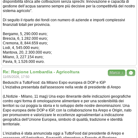
disponibilità idrica alle coltivazioni senza sprechi. Innovazione e capacità di
gestione dell’acqua saranno sempre più decisive per la competitività del nostro
sistema agricolo”.
Di seguito il riparto dei fondi con numero di aziende e importi complessivi
finanziati totali per provincia.
Bergamo, 5, 290.000 euro;
Brescia, 6, 1.282.000 euro;
Cremona, 8, 844.659 euro;
Lodi, 4, 545.000 euro;
Mantova, 20, 2.300.000 euro;
Milano, 3, 227.154 euro;
Pavia, 9, 1.526.000 euro.
Re: Regione Lombardia - Agricoltura
↓
Marco
11/05/2026, 17:50
Beduschi a TuttoFood: da Milano Expo europea di DOP e IGP
L'iniziativa presentata dall'assessore nella veste di presidente di Arepo
(LNotizie - Milano, 11 mag) Una expo itinerante delle indicazioni geografiche
contro ogni forma di omologazione alimentare e per una sostenibilità dei
territori su cui poggia la storia e lo sviluppo delle nostre denominazioni. Una
Expo europea delle DOP e IGP, con la collaborazione tra Arepo e Origin, nato
per promuovere e valorizzare le eccellenze agroalimentari a indicazione
geografica dell’Unione Europea, simbolo di qualità, tradizione e identità
territoriale.
L’iniziativa è stata annunciata oggi a TuttoFood dal presidente di Arepo e