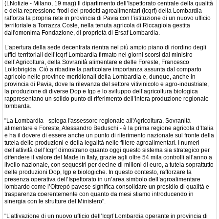
(LNotizie - Milano, 19 mag) Il dipartimento dell’Ispettorato centrale della qualità
e della repressione frodi dei prodotti agroalimentari (Icqrf) della Lombardia
rafforza la propria rete in provincia di Pavia con l’istituzione di un nuovo ufficio
territoriale a Torrazza Coste, nella tenuta agricola di Riccagioia gestita
dall'omonima Fondazione, di proprietà di Ersaf Lombardia.
L’apertura della sede decentrata rientra nel più ampio piano di riordino degli
uffici territoriali dell’Icqrf Lombardia firmato nei giorni scorsi dal ministro
dell’Agricoltura, della Sovranità alimentare e delle Foreste, Francesco
Lollobrigida. Ciò a ribadire la particolare importanza assunta dal comparto
agricolo nelle province meridionali della Lombardia e, dunque, anche in
provincia di Pavia, dove la rilevanza del settore vitivinicolo e agro-industriale,
la produzione di diverse Dop e Igp e lo sviluppo dell’agricoltura biologica
rappresentano un solido punto di riferimento dell’intera produzione regionale
lombarda.
"La Lombardia - spiega l'assessore regionale all'Agricoltura, Sovranità
alimentare e Foreste, Alessandro Beduschi - è la prima regione agricola d’Italia
e ha il dovere di essere anche un punto di riferimento nazionale sul fronte della
tutela delle produzioni e della legalità nelle filiere agroalimentari. I numeri
dell’attività dell’Icqrf dimostrano quanto oggi questo sistema sia strategico per
difendere il valore del Made in Italy, grazie agli oltre 54 mila controlli all’anno a
livello nazionale, con sequestri per decine di milioni di euro, a tutela soprattutto
delle produzioni Dop, Igp e biologiche. In questo contesto, rafforzare la
presenza operativa dell’Ispettorato in un’area simbolo dell’agroalimentare
lombardo come l’Oltrepò pavese significa consolidare un presidio di qualità e
trasparenza coerentemente con quanto da mesi stiamo introducendo in
sinergia con le strutture del Ministero".
"L’attivazione di un nuovo ufficio dell’Icqrf Lombardia operante in provincia di