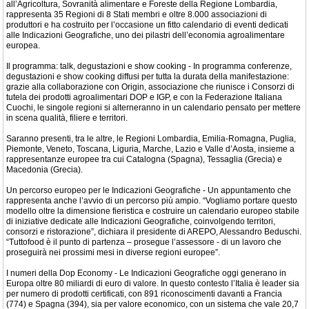
all’Agricoltura, Sovranità alimentare e Foreste della Regione Lombardia,
rappresenta 35 Regioni di 8 Stati membri e oltre 8.000 associazioni di
produttori e ha costruito per l’occasione un fitto calendario di eventi dedicati
alle Indicazioni Geografiche, uno dei pilastri dell’economia agroalimentare
europea.
Il programma: talk, degustazioni e show cooking - In programma conferenze,
degustazioni e show cooking diffusi per tutta la durata della manifestazione:
grazie alla collaborazione con Origin, associazione che riunisce i Consorzi di
tutela dei prodotti agroalimentari DOP e IGP, e con la Federazione Italiana
Cuochi, le singole regioni si alterneranno in un calendario pensato per mettere
in scena qualità, filiere e territori.
Saranno presenti, tra le altre, le Regioni Lombardia, Emilia-Romagna, Puglia,
Piemonte, Veneto, Toscana, Liguria, Marche, Lazio e Valle d’Aosta, insieme a
rappresentanze europee tra cui Catalogna (Spagna), Tessaglia (Grecia) e
Macedonia (Grecia).
Un percorso europeo per le Indicazioni Geografiche - Un appuntamento che
rappresenta anche l’avvio di un percorso più ampio. “Vogliamo portare questo
modello oltre la dimensione fieristica e costruire un calendario europeo stabile
di iniziative dedicate alle Indicazioni Geografiche, coinvolgendo territori,
consorzi e ristorazione”, dichiara il presidente di AREPO, Alessandro Beduschi.
“Tuttofood è il punto di partenza – prosegue l’assessore - di un lavoro che
proseguirà nei prossimi mesi in diverse regioni europee”.
I numeri della Dop Economy - Le Indicazioni Geografiche oggi generano in
Europa oltre 80 miliardi di euro di valore. In questo contesto l’Italia è leader sia
per numero di prodotti certificati, con 891 riconoscimenti davanti a Francia
(774) e Spagna (394), sia per valore economico, con un sistema che vale 20,7