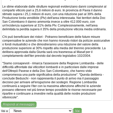
Le stime elaborate dalle strutture regionali evidenziano danni complessivi al
comparto viticolo pari a 25,6 milioni di euro. In provincia di Pavia il danno
stimato supera i 25,1 milioni di euro, con una riduzione pari al 39% della
Produzione lorda vendibile (Plv) dell'area interessata. Nei territori della Doc
San Colombano il danno ammonta invece a oltre 412.000 euro, con
un'incidenza superiore al 31% della Plv. Complessivamente, nell'area
delimitata la perdita supera il 35% della produzione viticola media ordinaria.
Chi può beneficiare dei ristori - Potranno beneficiare delle future misure
compensative le aziende che non hanno ricevuto ristori da polizze assicurative
o fondi mutualistici e che dimostreranno una riduzione del valore della
produzione superiore al 30% rispetto alla media del triennio precedente. La
delibera approvata dalla Giunta sarà ora trasmessa al Masaf per il
completamento dell'iter previsto dal decreto legislativo 102/2004.
"Siamo consapevoli - rimarca l'assessore della Regione Lombardia - delle
difficoltà affrontate dai viticoltori lombardi e in particolare dalle imprese
dell'Oltrepò Pavese e della Doc San Colombano, che hanno visto
compromessa una parte significativa della produzione". "Questa delibera -
conclude Beduschi - non rappresenta il punto di arrivo ma il passaggio
decisivo per arrivare all'erogazione dei sostegni. Regione Lombardia
continuerà a seguire l'iter con la massima attenzione affinché le aziende
possano ottenere nel più breve tempo possibile le risorse necessarie per
ripartire e continuare a investire nella qualità delle nostre produzioni
vitivinicole".
Rispondi al messaggio
Vai a: