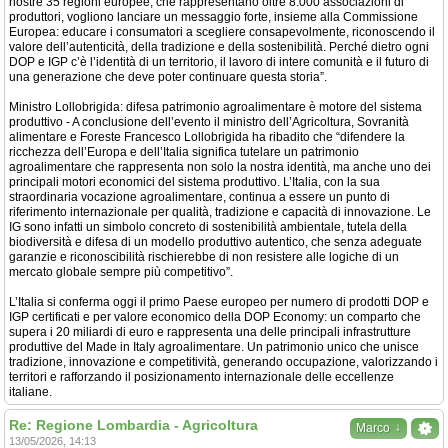
nostre 35 regioni europee, che rappresentano oltre 8.000 associazioni di
produttori, vogliono lanciare un messaggio forte, insieme alla Commissione
Europea: educare i consumatori a scegliere consapevolmente, riconoscendo il
valore dell’autenticità, della tradizione e della sostenibilità. Perché dietro ogni
DOP e IGP c’è l’identità di un territorio, il lavoro di intere comunità e il futuro di
una generazione che deve poter continuare questa storia”.
Ministro Lollobrigida: difesa patrimonio agroalimentare è motore del sistema
produttivo - A conclusione dell’evento il ministro dell’Agricoltura, Sovranità
alimentare e Foreste Francesco Lollobrigida ha ribadito che “difendere la
ricchezza dell’Europa e dell’Italia significa tutelare un patrimonio
agroalimentare che rappresenta non solo la nostra identità, ma anche uno dei
principali motori economici del sistema produttivo. L’Italia, con la sua
straordinaria vocazione agroalimentare, continua a essere un punto di
riferimento internazionale per qualità, tradizione e capacità di innovazione. Le
IG sono infatti un simbolo concreto di sostenibilità ambientale, tutela della
biodiversità e difesa di un modello produttivo autentico, che senza adeguate
garanzie e riconoscibilità rischierebbe di non resistere alle logiche di un
mercato globale sempre più competitivo”.
L’Italia si conferma oggi il primo Paese europeo per numero di prodotti DOP e
IGP certificati e per valore economico della DOP Economy: un comparto che
supera i 20 miliardi di euro e rappresenta una delle principali infrastrutture
produttive del Made in Italy agroalimentare. Un patrimonio unico che unisce
tradizione, innovazione e competitività, generando occupazione, valorizzando i
territori e rafforzando il posizionamento internazionale delle eccellenze
italiane.
Re: Regione Lombardia - Agricoltura
↓
Marco
13/05/2026, 14:13