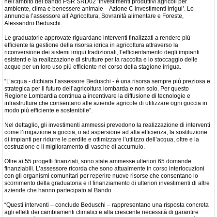
nell’ambito del bando PSR SRD02 ‘Investimenti produttivi agricoli per
ambiente, clima e benessere animale – Azione C investimenti irrigui’. Lo
annuncia l’assessore all’Agricoltura, Sovranità alimentare e Foreste,
Alessandro Beduschi.
Le graduatorie approvate riguardano interventi finalizzati a rendere più
efficiente la gestione della risorsa idrica in agricoltura attraverso la
riconversione dei sistemi irrigui tradizionali, l’efficientamento degli impianti
esistenti e la realizzazione di strutture per la raccolta e lo stoccaggio delle
acque per un loro uso più efficiente nel corso della stagione irrigua.
“L’acqua - dichiara l’assessore Beduschi - è una risorsa sempre più preziosa e
strategica per il futuro dell’agricoltura lombarda e non solo. Per questo
Regione Lombardia continua a incentivare la diffusione di tecnologie e
infrastrutture che consentano alle aziende agricole di utilizzare ogni goccia in
modo più efficiente e sostenibile”.
Nel dettaglio, gli investimenti ammessi prevedono la realizzazione di interventi
come l’irrigazione a goccia, o ad aspersione ad alta efficienza, la sostituzione
di impianti per ridurre le perdite e ottimizzare l’utilizzo dell’acqua, oltre e la
costruzione o il miglioramento di vasche di accumulo.
Oltre ai 55 progetti finanziati, sono state ammesse ulteriori 65 domande
finanziabili. L’assessore ricorda che sono attualmente in corso interlocuzioni
con gli organismi comunitari per reperire nuove risorse che consentano lo
scorrimento della graduatoria e il finanziamento di ulteriori investimenti di altre
aziende che hanno partecipato al Bando.
“Questi interventi – conclude Beduschi – rappresentano una risposta concreta
agli effetti dei cambiamenti climatici e alla crescente necessità di garantire