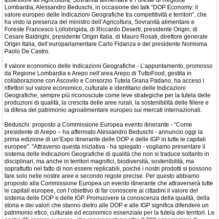
assessore all’Agricoltura, Sovranità alimentare e Foreste di Regione
Lombardia, Alessandro Beduschi, in occasione del talk “DOP Economy: il
valore europeo delle Indicazioni Geografiche tra competitività e territori”, che
ha visto la presenza del ministro dell’Agricoltura, Sovranità alimentare e
Foreste Francesco Lollobrigida, di Riccardo Deserti, presidente Origin, di
Cesare Baldrighi, presidente Origin Italia, di Mauro Rosati, direttore generale
Origin Italia, dell’europarlamentare Carlo Fidanza e del presidente Nomisma
Paolo De Castro.
Il valore economico delle Indicazioni Geografiche - L’appuntamento, promosso
da Regione Lombardia e Arepo nell’area Arepo di TuttoFood, gestita in
collaborazione con Ascovilo e Consorzio Tutela Grana Padano, ha acceso i
riflettori sul valore economico, culturale e identitario delle Indicazioni
Geografiche, sempre più riconosciute come leve strategiche per la tutela delle
produzioni di qualità, la crescita delle aree rurali, la sostenibilità delle filiere e
la difesa del patrimonio agroalimentare europeo sui mercati internazionali.
Beduschi: proposto a Commissione Europea evento itinerante - “Come
presidente di Arepo – ha affermato Alessandro Beduschi - annuncio oggi la
prima edizione di un’Expo itinerante delle DOP e delle IGP in tutte le capitali
europee". "Attraverso questa iniziativa - ha spiegato - vogliamo presentare il
sistema delle Indicazioni Geografiche di qualità che non si traduce soltanto in
disciplinari, ma anche in territori magnifici, biodiversità, sostenibilità, ma
soprattutto nel fatto di non essere replicabili, poiché i nostri prodotti si possono
fare solo nelle nostre aree e secondo regole precise. Per questo abbiamo
proposto alla Commissione Europea un evento itinerante che attraverserà tutte
le capitali europee, con l’obiettivo di far conoscere ai cittadini il valore del
sistema delle DOP e delle IGP. Promuovere la conoscenza della qualità, della
storia e dei valori che stanno dietro alle DOP e alle IGP significa difendere un
patrimonio etico, culturale ed economico essenziale per la tutela dei territori. Le