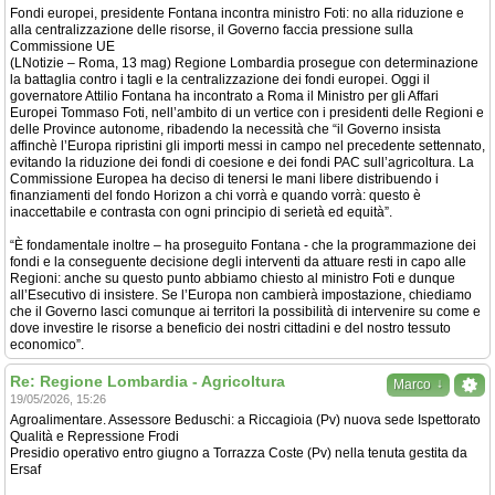
Fondi europei, presidente Fontana incontra ministro Foti: no alla riduzione e
alla centralizzazione delle risorse, il Governo faccia pressione sulla
Commissione UE
(LNotizie – Roma, 13 mag) Regione Lombardia prosegue con determinazione
la battaglia contro i tagli e la centralizzazione dei fondi europei. Oggi il
governatore Attilio Fontana ha incontrato a Roma il Ministro per gli Affari
Europei Tommaso Foti, nell’ambito di un vertice con i presidenti delle Regioni e
delle Province autonome, ribadendo la necessità che “il Governo insista
affinchè l’Europa ripristini gli importi messi in campo nel precedente settennato,
evitando la riduzione dei fondi di coesione e dei fondi PAC sull’agricoltura. La
Commissione Europea ha deciso di tenersi le mani libere distribuendo i
finanziamenti del fondo Horizon a chi vorrà e quando vorrà: questo è
inaccettabile e contrasta con ogni principio di serietà ed equità”.
“È fondamentale inoltre – ha proseguito Fontana - che la programmazione dei
fondi e la conseguente decisione degli interventi da attuare resti in capo alle
Regioni: anche su questo punto abbiamo chiesto al ministro Foti e dunque
all’Esecutivo di insistere. Se l’Europa non cambierà impostazione, chiediamo
che il Governo lasci comunque ai territori la possibilità di intervenire su come e
dove investire le risorse a beneficio dei nostri cittadini e del nostro tessuto
economico”.
Re: Regione Lombardia - Agricoltura
↓
Marco
19/05/2026, 15:26
Agroalimentare. Assessore Beduschi: a Riccagioia (Pv) nuova sede Ispettorato
Qualità e Repressione Frodi
Presidio operativo entro giugno a Torrazza Coste (Pv) nella tenuta gestita da
Ersaf