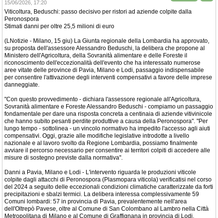
15/06/2026, 17:20
Viticoltura, Beduschi: passo decisivo per ristori ad aziende colpite dalla
Peronospora
Stimati danni per oltre 25,5 milioni di euro
(LNotizie - Milano, 15 giu) La Giunta regionale della Lombardia ha approvato,
su proposta dell'assessore Alessandro Beduschi, la delibera che propone al
Ministero dell'Agricoltura, della Sovranità alimentare e delle Foreste il
riconoscimento dell'eccezionalità dell'evento che ha interessato numerose
aree vitate delle province di Pavia, Milano e Lodi, passaggio indispensabile
per consentire l'attivazione degli interventi compensativi a favore delle imprese
danneggiate.
"Con questo provvedimento - dichiara l'assessore regionale all'Agricoltura,
Sovranità alimentare e Foreste Alessandro Beduschi - compiamo un passaggio
fondamentale per dare una risposta concreta a centinaia di aziende vitivinicole
che hanno subito pesanti perdite produttive a causa della Peronospora". "Per
lungo tempo - sottolinea - un vincolo normativo ha impedito l'accesso agli aiuti
compensativi. Oggi, grazie alle modifiche legislative introdotte a livello
nazionale e al lavoro svolto da Regione Lombardia, possiamo finalmente
avviare il percorso necessario per consentire ai territori colpiti di accedere alle
misure di sostegno previste dalla normativa".
Danni a Pavia, Milano e Lodi - L'intervento riguarda le produzioni viticole
colpite dagli attacchi di Peronospora (Plasmopara viticola) verificatisi nel corso
del 2024 a seguito delle eccezionali condizioni climatiche caratterizzate da forti
precipitazioni e sbalzi termici. La delibera interessa complessivamente 59
Comuni lombardi: 57 in provincia di Pavia, prevalentemente nell'area
dell'Oltrepò Pavese, oltre al Comune di San Colombano al Lambro nella Città
Metropolitana di Milano e al Comune di Graffignana in provincia di Lodi.