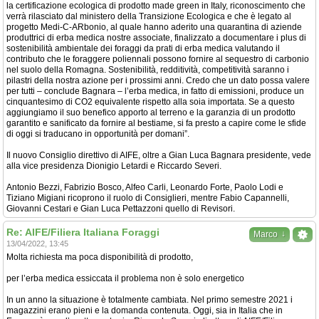
la certificazione ecologica di prodotto made green in Italy, riconoscimento che
verrà rilasciato dal ministero della Transizione Ecologica e che è legato al
progetto Medi-C-ARbonio, al quale hanno aderito una quarantina di aziende
produttrici di erba medica nostre associate, finalizzato a documentare i plus di
sostenibilità ambientale dei foraggi da prati di erba medica valutando il
contributo che le foraggere poliennali possono fornire al sequestro di carbonio
nel suolo della Romagna. Sostenibilità, redditività, competitività saranno i
pilastri della nostra azione per i prossimi anni. Credo che un dato possa valere
per tutti – conclude Bagnara – l’erba medica, in fatto di emissioni, produce un
cinquantesimo di CO2 equivalente rispetto alla soia importata. Se a questo
aggiungiamo il suo benefico apporto al terreno e la garanzia di un prodotto
garantito e sanificato da fornire al bestiame, si fa presto a capire come le sfide
di oggi si traducano in opportunità per domani”.
Il nuovo Consiglio direttivo di AIFE, oltre a Gian Luca Bagnara presidente, vede
alla vice presidenza Dionigio Letardi e Riccardo Severi.
Antonio Bezzi, Fabrizio Bosco, Alfeo Carli, Leonardo Forte, Paolo Lodi e
Tiziano Migiani ricoprono il ruolo di Consiglieri, mentre Fabio Capannelli,
Giovanni Cestari e Gian Luca Pettazzoni quello di Revisori.
Re: AIFE/Filiera Italiana Foraggi
↓
Marco
13/04/2022, 13:45
Molta richiesta ma poca disponibilità di prodotto,
per l’erba medica essiccata il problema non è solo energetico
In un anno la situazione è totalmente cambiata. Nel primo semestre 2021 i
magazzini erano pieni e la domanda contenuta. Oggi, sia in Italia che in