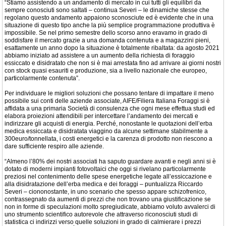
“Stiamo assistendo a un andamento di mercato in cui tutti gli equilibri da
sempre conosciuti sono saltati – continua Severi – le dinamiche stesse che
regolano questo andamento appaiono sconosciute ed è evidente che in una
situazione di questo tipo anche la più semplice programmazione produttiva è
impossibile. Se nel primo semestre dello scorso anno eravamo in grado di
soddisfare il mercato grazie a una domanda contenuta e a magazzini pieni,
esattamente un anno dopo la situazione è totalmente ribaltata: da agosto 2021
abbiamo iniziato ad assistere a un aumento della richiesta di foraggio
essiccato e disidratato che non si è mai arrestata fino ad arrivare ai giorni nostri
con stock quasi esauriti e produzione, sia a livello nazionale che europeo,
particolarmente contenuta”.
Per individuare le migliori soluzioni che possano tentare di impattare il meno
possibile sui conti delle aziende associate, AIFE/Filiera Italiana Foraggi si è
affidata a una primaria Società di consulenza che ogni mese effettua studi ed
elabora proiezioni attendibili per intercettare l’andamento dei mercati e
indirizzare gli acquisti di energia. Perché, nonostante le quotazioni dell’erba
medica essiccata e disidratata viaggino da alcune settimane stabilmente a
300euro/tonnellata, i costi energetici e la carenza di prodotto non riescono a
dare sufficiente respiro alle aziende.
“Almeno l’80% dei nostri associati ha saputo guardare avanti e negli anni si è
dotato di moderni impianti fotovoltaici che oggi si rivelano particolarmente
preziosi nel contenimento delle spese energetiche legate all’essiccazione e
alla disidratazione dell’erba medica e dei foraggi – puntualizza Riccardo
Severi – ciononostante, in uno scenario che spesso appare schizofrenico,
contrassegnato da aumenti di prezzi che non trovano una giustificazione se
non in forme di speculazioni molto spregiudicate, abbiamo voluto avvalerci di
uno strumento scientifico autorevole che attraverso riconosciuti studi di
statistica ci indirizzi verso quelle soluzioni in grado di calmierare i prezzi