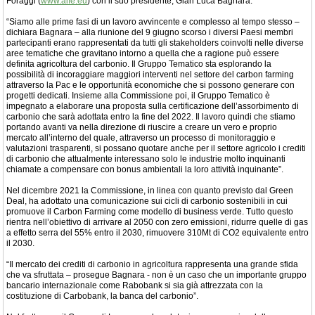
Foraggi (
www.aife.eu
) con il suo presidente, Gian Luca Bagnara.
“Siamo alle prime fasi di un lavoro avvincente e complesso al tempo stesso –
dichiara Bagnara – alla riunione del 9 giugno scorso i diversi Paesi membri
partecipanti erano rappresentati da tutti gli stakeholders coinvolti nelle diverse
aree tematiche che gravitano intorno a quella che a ragione può essere
definita agricoltura del carbonio. Il Gruppo Tematico sta esplorando la
possibilità di incoraggiare maggiori interventi nel settore del carbon farming
attraverso la Pac e le opportunità economiche che si possono generare con
progetti dedicati. Insieme alla Commissione poi, il Gruppo Tematico è
impegnato a elaborare una proposta sulla certificazione dell’assorbimento di
carbonio che sarà adottata entro la fine del 2022. Il lavoro quindi che stiamo
portando avanti va nella direzione di riuscire a creare un vero e proprio
mercato all’interno del quale, attraverso un processo di monitoraggio e
valutazioni trasparenti, si possano quotare anche per il settore agricolo i crediti
di carbonio che attualmente interessano solo le industrie molto inquinanti
chiamate a compensare con bonus ambientali la loro attività inquinante”.
Nel dicembre 2021 la Commissione, in linea con quanto previsto dal Green
Deal, ha adottato una comunicazione sui cicli di carbonio sostenibili in cui
promuove il Carbon Farming come modello di business verde. Tutto questo
rientra nell’obiettivo di arrivare al 2050 con zero emissioni, ridurre quelle di gas
a effetto serra del 55% entro il 2030, rimuovere 310Mt di CO2 equivalente entro
il 2030.
“Il mercato dei crediti di carbonio in agricoltura rappresenta una grande sfida
che va sfruttata – prosegue Bagnara - non è un caso che un importante gruppo
bancario internazionale come Rabobank si sia già attrezzata con la
costituzione di Carbobank, la banca del carbonio”.