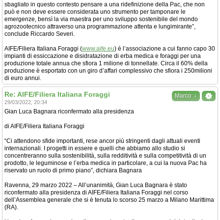
sbagliato in questo contesto pensare a una ridefinizione della Pac, che non
può e non deve essere considerata uno strumento per tamponare le
emergenze, bensì la via maestra per uno sviluppo sostenibile del mondo
agrozootecnico attraverso una programmazione attenta e lungimirante”,
conclude Riccardo Severi.
AIFE/Filiera Italiana Foraggi (
www.aife.eu
) è l’associazione a cui fanno capo 30
impianti di essiccazione e disidratazione di erba medica e foraggi per una
produzione totale annua che sfiora 1 milione di tonnellate. Circa il 60% della
produzione è esportato con un giro d’affari complessivo che sfiora i 250milioni
di euro annui.
Re: AIFE/Filiera Italiana Foraggi
↓
Marco
29/03/2022, 20:34
Gian Luca Bagnara riconfermato alla presidenza
di AIFE/Filiera Italiana Foraggi
“Ci attendono sfide importanti, rese ancor più stringenti dagli attuali eventi
internazionali. I progetti in essere e quelli che abbiamo allo studio si
concentreranno sulla sostenibilità, sulla redditività e sulla competitività di un
prodotto, le leguminose e l’erba medica in particolare, a cui la nuova Pac ha
riservato un ruolo di primo piano”, dichiara Bagnara
Ravenna, 29 marzo 2022 – All’unanimità, Gian Luca Bagnara è stato
riconfermato alla presidenza di AIFE/Filiera Italiana Foraggi nel corso
dell’Assemblea generale che si è tenuta lo scorso 25 marzo a Milano Marittima
(RA).