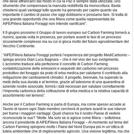
che deve affrancarci dal modo in cui la Pac è sempre stata utilizzata: uno
strumento che compensava la mancata redditività da monocoltura. Basta
chiedersi quali vantaggi tutto questo ha generato per capire quanto sia
importante il cambio di passo che oggi dobbiamo e possiamo fare. Si tratta di
una grande opportunità che una filiera come quella rappresentata da
AIFE/Filiera Italiana Foraggi non intende vanificare”.
Il 9 giugno prossimo il Gruppo di lavoro europeo sul Carbon Farming tornerà a
riunirsi, questa volta in presenza, per portare avanti le fasi di un processo
sicuramente complesso ma su cui si gioca molto del futuro agroalimentare del
Vecchio Continente.
“AIFE/Filiera Italiana Foraggi porterà l’esperienza del progetto MediCarbonio –
spiega ancora Gian Luca Bagnara – che è nel vivo del suo svolgimento.
L’acronimo traduce alla perfezione il concetto di Carbon Farming:
contabilizzazione delle emissioni e sequestri del carbonio nel processo
produttivo del foraggio da prato di erba medica per valutarne il contributo alla
mitigazione dei cambiamenti climatici. Il progetto, biennale, ha superato la
metà della sua durata e al termine, grazie all’adesione di una quarantina di
aziende nostre associate, fornirà i dati necessari per valutare correttamente
l’impronta carbonica della coltivazione di erba medica e la relativa capacità di
assorbimento nel terreno”.
Anche per il Carbon Farming si parla di Europa, ma come spesso accade al
Tavolo di lavoro ogni Stato membro cercherà di portare avanti le sue istanze
per trarne i maggiori vantaggi. Quali chance ha il nostro Paese di vedere
riconosciute le sue? “Molte. Ma solo se si agisce come filiera – sottolinea
ancora il presidente di AIFE/Filiera Italiana Foraggi – Al momento sul tema del
Carbon Farming spingono molto i Paesi del Nord Europa più in un’ottica di
tutela ambientale che di miglioramento agricolo. Una visione legittima, ma che