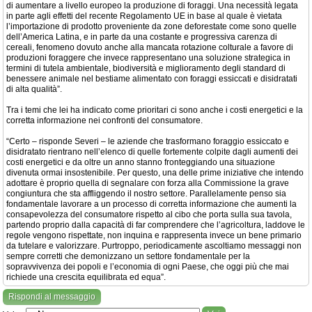
di aumentare a livello europeo la produzione di foraggi. Una necessità legata
in parte agli effetti del recente Regolamento UE in base al quale è vietata
l’importazione di prodotto proveniente da zone deforestate come sono quelle
dell’America Latina, e in parte da una costante e progressiva carenza di
cereali, fenomeno dovuto anche alla mancata rotazione colturale a favore di
produzioni foraggere che invece rappresentano una soluzione strategica in
termini di tutela ambientale, biodiversità e miglioramento degli standard di
benessere animale nel bestiame alimentato con foraggi essiccati e disidratati
di alta qualità”.
Tra i temi che lei ha indicato come prioritari ci sono anche i costi energetici e la
corretta informazione nei confronti del consumatore.
“Certo – risponde Severi – le aziende che trasformano foraggio essiccato e
disidratato rientrano nell’elenco di quelle fortemente colpite dagli aumenti dei
costi energetici e da oltre un anno stanno fronteggiando una situazione
divenuta ormai insostenibile. Per questo, una delle prime iniziative che intendo
adottare è proprio quella di segnalare con forza alla Commissione la grave
congiuntura che sta affliggendo il nostro settore. Parallelamente penso sia
fondamentale lavorare a un processo di corretta informazione che aumenti la
consapevolezza del consumatore rispetto al cibo che porta sulla sua tavola,
partendo proprio dalla capacità di far comprendere che l’agricoltura, laddove le
regole vengono rispettate, non inquina e rappresenta invece un bene primario
da tutelare e valorizzare. Purtroppo, periodicamente ascoltiamo messaggi non
sempre corretti che demonizzano un settore fondamentale per la
sopravvivenza dei popoli e l’economia di ogni Paese, che oggi più che mai
richiede una crescita equilibrata ed equa”.
Rispondi al messaggio