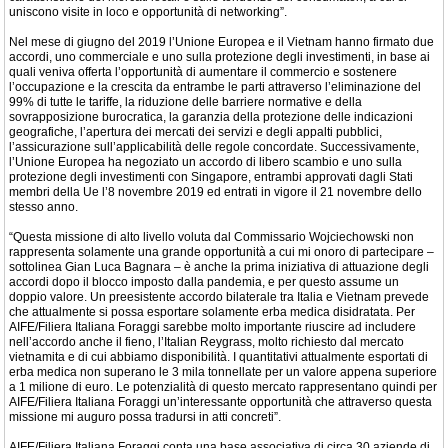
uniscono visite in loco e opportunità di networking”.
Nel mese di giugno del 2019 l’Unione Europea e il Vietnam hanno firmato due
accordi, uno commerciale e uno sulla protezione degli investimenti, in base ai
quali veniva offerta l’opportunità di aumentare il commercio e sostenere
l’occupazione e la crescita da entrambe le parti attraverso l’eliminazione del
99% di tutte le tariffe, la riduzione delle barriere normative e della
sovrapposizione burocratica, la garanzia della protezione delle indicazioni
geografiche, l’apertura dei mercati dei servizi e degli appalti pubblici,
l’assicurazione sull’applicabilità delle regole concordate. Successivamente,
l’Unione Europea ha negoziato un accordo di libero scambio e uno sulla
protezione degli investimenti con Singapore, entrambi approvati dagli Stati
membri della Ue l’8 novembre 2019 ed entrati in vigore il 21 novembre dello
stesso anno.
“Questa missione di alto livello voluta dal Commissario Wojciechowski non
rappresenta solamente una grande opportunità a cui mi onoro di partecipare –
sottolinea Gian Luca Bagnara – è anche la prima iniziativa di attuazione degli
accordi dopo il blocco imposto dalla pandemia, e per questo assume un
doppio valore. Un preesistente accordo bilaterale tra Italia e Vietnam prevede
che attualmente si possa esportare solamente erba medica disidratata. Per
AIFE/Filiera Italiana Foraggi sarebbe molto importante riuscire ad includere
nell’accordo anche il fieno, l’Italian Reygrass, molto richiesto dal mercato
vietnamita e di cui abbiamo disponibilità. I quantitativi attualmente esportati di
erba medica non superano le 3 mila tonnellate per un valore appena superiore
a 1 milione di euro. Le potenzialità di questo mercato rappresentano quindi per
AIFE/Filiera Italiana Foraggi un’interessante opportunità che attraverso questa
missione mi auguro possa tradursi in atti concreti”.
AIFE/Filiera Italiana Foraggi conta una base associativa di circa 30 aziende di