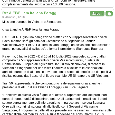
Con l’indotto genera un fatturato di circa 450milioni di euro/annui e
complessivamente dà lavoro a circa 13.500 persone.
Re: AIFE/Filiera Italiana Foraggi
↓
Marco
06/07/2022, 12:08
Missione europea in Vietnam e Singapore,
ci sarà anche AIFE/Filiera Italiana Foraggi
Dal 10 al 16 luglio una delegazione d’affari con 50 rappresentanti di diversi
Paesi membri sarà guidata dal Commissario all’Agricoltura Janusz
Woiciechowsky. “Per AIFE/Filiera Italiana Foraggi un’occasione che racchiude
grandi potenzialità di sviluppo”, afferma il presidente Gian Luca Bagnara
Ravenna, 6 luglio 2022 – Dal 10 al 16 luglio 2022 una delegazione d’affari
composta da 50 rappresentanti di diversi Paesi comunitari, guidata dal
Commissario Europeo all’Agricoltura Janusz Wojciechowski, si recherà in
Vietnam e Singapore per una visita finalizzata a facilitare le esportazioni
agricole europee di alimenti e bevande con lo scopo di beneficiare dei positivi
risultati ottenuti dagli accordi di libero scambio UE-Singapore e UE-Vietnam.
Tra i 50 rappresentanti che compongono la delegazione ci sarà anche il
presidente di AIFE/Filiera Italiana Foraggi, Gian Luca Bagnara.
“L’obiettivo di questa visita è quello di offrire ai rappresentanti dei produttori
europei l’opportunità di incontrare potenziali partner dei mercati locali e del
settore agroalimentare dell’intera regione in particolare – spiega Bagnara -
Oltre agli incontri istituzionali di alto livello con i Governi di Vietnam e
Singapore, il programma delle attività prevede anche seminari informativi sulle
caratteristiche dei mercati locali e sulle tendenze dei consumatori, a cui si