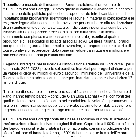
“L’obiettivo principale dell’incontro di Parigi – sottolinea il presidente di
AIFE/Filiera Italiana Foraggi – è stato quello di colmare il divario tra la ricerca e
l’attuazione delle politiche pubbliche europee per definire i cambiamenti che
impattano sulla biodiversità, identificare le lacune in materia di conoscenza e le
esigenze legate alla ricerca e all’innovazione per contribuire alla realizzazione
di un cambiamento del contesto attuale, individuare i potenziali contribuiti di
Biodiversità+ e gli approcci necessari alla loro attuazione. Un lavoro
sicuramente complesso ma necessario e impellente, rispetto al quale i
produttori e gli essiccatori di foraggi associati ad AIFE/Filiera Italiana Foraggi,
per quello che riguarda il loro ambito lavorativo, si pongono con uno spirito di
totale condivisione, percependolo come un valore da sfruttare e migliorare e
non certo come un obbligo calato dall’alto”.
L’Agenda strategica per la ricerca e l’innovazione adottata da Biodiversa+ per il
settennato 2022-2028 prevede sei bandi cofinanziati per progetti di ricerca per
un valore di circa 40 milioni di euro ciascuno: il ministero dell’Università e della
Ricerca italiano ha aderito con un impegno finanziario complessivo di circa 17
milioni di euro:
“L’alto impatto sociale e l’innovazione scientifica sono i temi che all’incontro di
Parigi hanno tenuto banco – conclude Gian Luca Bagnara – nei confronti dei
quali ci siamo trovati tutti d’accordo nel condividere la volontà di promuovere le
migliori sinergie tra i settori pubblico e privato: saranno loro infatti a sostenere
l’agenda di ricerca strategica a lungo termine della UE per la biodiversità”.
AIFE/Filiera Italiana Foraggi conta una base associativa di circa 30 aziende di
trasformazione situate in diverse regioni italiane. Copre circa il 90% della filiera
dei foraggi essiccati e disidratati a livello nazionale, con una produzione che
sfiora 1 milione di tonnellate/anno, il 60% del quale segue la via dell’export.