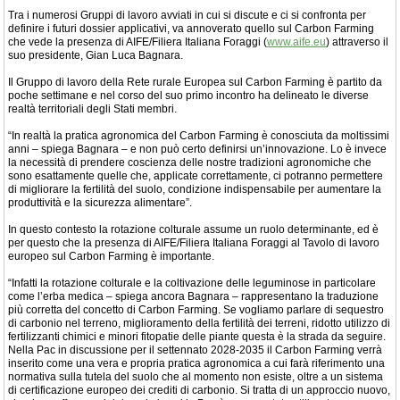
Tra i numerosi Gruppi di lavoro avviati in cui si discute e ci si confronta per
definire i futuri dossier applicativi, va annoverato quello sul Carbon Farming
che vede la presenza di AIFE/Filiera Italiana Foraggi (
www.aife.eu
) attraverso il
suo presidente, Gian Luca Bagnara.
Il Gruppo di lavoro della Rete rurale Europea sul Carbon Farming è partito da
poche settimane e nel corso del suo primo incontro ha delineato le diverse
realtà territoriali degli Stati membri.
“In realtà la pratica agronomica del Carbon Farming è conosciuta da moltissimi
anni – spiega Bagnara – e non può certo definirsi un’innovazione. Lo è invece
la necessità di prendere coscienza delle nostre tradizioni agronomiche che
sono esattamente quelle che, applicate correttamente, ci potranno permettere
di migliorare la fertilità del suolo, condizione indispensabile per aumentare la
produttività e la sicurezza alimentare”.
In questo contesto la rotazione colturale assume un ruolo determinante, ed è
per questo che la presenza di AIFE/Filiera Italiana Foraggi al Tavolo di lavoro
europeo sul Carbon Farming è importante.
“Infatti la rotazione colturale e la coltivazione delle leguminose in particolare
come l’erba medica – spiega ancora Bagnara – rappresentano la traduzione
più corretta del concetto di Carbon Farming. Se vogliamo parlare di sequestro
di carbonio nel terreno, miglioramento della fertilità dei terreni, ridotto utilizzo di
fertilizzanti chimici e minori fitopatie delle piante questa è la strada da seguire.
Nella Pac in discussione per il settennato 2028-2035 il Carbon Farming verrà
inserito come una vera e propria pratica agronomica a cui farà riferimento una
normativa sulla tutela del suolo che al momento non esiste, oltre a un sistema
di certificazione europeo dei crediti di carbonio. Si tratta di un approccio nuovo,