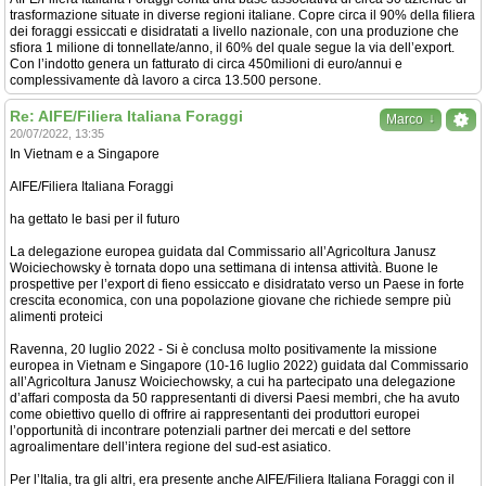
trasformazione situate in diverse regioni italiane. Copre circa il 90% della filiera
dei foraggi essiccati e disidratati a livello nazionale, con una produzione che
sfiora 1 milione di tonnellate/anno, il 60% del quale segue la via dell’export.
Con l’indotto genera un fatturato di circa 450milioni di euro/annui e
complessivamente dà lavoro a circa 13.500 persone.
Re: AIFE/Filiera Italiana Foraggi
↓
Marco
20/07/2022, 13:35
In Vietnam e a Singapore
AIFE/Filiera Italiana Foraggi
ha gettato le basi per il futuro
La delegazione europea guidata dal Commissario all’Agricoltura Janusz
Woiciechowsky è tornata dopo una settimana di intensa attività. Buone le
prospettive per l’export di fieno essiccato e disidratato verso un Paese in forte
crescita economica, con una popolazione giovane che richiede sempre più
alimenti proteici
Ravenna, 20 luglio 2022 - Si è conclusa molto positivamente la missione
europea in Vietnam e Singapore (10-16 luglio 2022) guidata dal Commissario
all’Agricoltura Janusz Woiciechowsky, a cui ha partecipato una delegazione
d’affari composta da 50 rappresentanti di diversi Paesi membri, che ha avuto
come obiettivo quello di offrire ai rappresentanti dei produttori europei
l’opportunità di incontrare potenziali partner dei mercati e del settore
agroalimentare dell’intera regione del sud-est asiatico.
Per l’Italia, tra gli altri, era presente anche AIFE/Filiera Italiana Foraggi con il