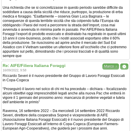
Una richiesta che se si concretizzasse in questo periodo sarebbe difficile da
soddisfare a causa della siccità che riduce, purtroppo, la produzione di erba
medica e foraggio. “Esattamente – osserva Gian Luca Bagnara – le
conseguenze di questa terribile siccità che sta colpendo tutta l’Europa sta
obbligando i Paesi del nord a percorrere la strada dell’import, cosa mai
avvenuta o avvenuta in minima parte in passato. Per AIFE/Filiera Italiana
Foraggi l’export di prodotto essiccato e disidratato ha registrato in questi ultimi
10 anni il core-business, posto che i nostri associati esportano oltre il 60%
della produzione. Se riuscissimo ad aprire anche il mercato del Sud Est
Asiatico con il Vietnam sarebbe un ulteriore fiore all’occhiello che ci potremmo
appuntare sul petto, dimostrando che i processi tracciati e di qualità sono
sempre que
Re: AIFE/Filiera Italiana Foraggi
↓
Marco
16/09/2022, 9:58
Riccardo Severi è il nuovo presidente del Gruppo di Lavoro Foraggi Essiccati
in Copa-Cogeca
“Proseguirò il lavoro nel solco di chi mi ha preceduto – dichiara – focalizzando
alcuni obiettivi oggi imprescindibili legati anche alla nuova Pac che entrerà in
vigore il 1 gennaio del prossimo anno: mancanza di proteine vegetali e tutela
dell’ambiente in primis”
Ravenna, 16 settembre 2022 – Da mercoledì 14 settembre 2022 Riccardo
Severi, direttore della cooperativa Sopred e vicepresidente di AIFE
(Associazione Italiana Foraggi Essiccati) è il nuovo presidente del Gruppo di
Lavoro Foraggi Essiccati all’interno di Copa-Cogeca (European Farmers-
European Agri-Cooperatives), che guiderà per i prossimi due anni.