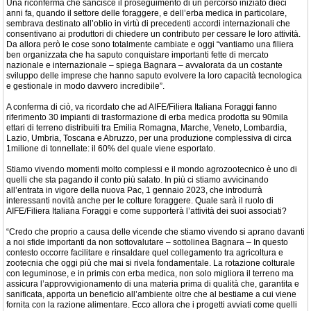
Una riconferma che sancisce il proseguimento di un percorso iniziato dieci
anni fa, quando il settore delle foraggere, e dell’erba medica in particolare,
sembrava destinato all’oblio in virtù di precedenti accordi internazionali che
consentivano ai produttori di chiedere un contributo per cessare le loro attività.
Da allora però le cose sono totalmente cambiate e oggi “vantiamo una filiera
ben organizzata che ha saputo conquistare importanti fette di mercato
nazionale e internazionale – spiega Bagnara – avvalorata da un costante
sviluppo delle imprese che hanno saputo evolvere la loro capacità tecnologica
e gestionale in modo davvero incredibile”.
A conferma di ciò, va ricordato che ad AIFE/Filiera Italiana Foraggi fanno
riferimento 30 impianti di trasformazione di erba medica prodotta su 90mila
ettari di terreno distribuiti tra Emilia Romagna, Marche, Veneto, Lombardia,
Lazio, Umbria, Toscana e Abruzzo, per una produzione complessiva di circa
1milione di tonnellate: il 60% del quale viene esportato.
Stiamo vivendo momenti molto complessi e il mondo agrozootecnico è uno di
quelli che sta pagando il conto più salato. In più ci stiamo avvicinando
all’entrata in vigore della nuova Pac, 1 gennaio 2023, che introdurrà
interessanti novità anche per le colture foraggere. Quale sarà il ruolo di
AIFE/Filiera Italiana Foraggi e come supporterà l’attività dei suoi associati?
“Credo che proprio a causa delle vicende che stiamo vivendo si aprano davanti
a noi sfide importanti da non sottovalutare – sottolinea Bagnara – In questo
contesto occorre facilitare e rinsaldare quel collegamento tra agricoltura e
zootecnia che oggi più che mai si rivela fondamentale. La rotazione colturale
con leguminose, e in primis con erba medica, non solo migliora il terreno ma
assicura l’approvvigionamento di una materia prima di qualità che, garantita e
sanificata, apporta un beneficio all’ambiente oltre che al bestiame a cui viene
fornita con la razione alimentare. Ecco allora che i progetti avviati come quelli