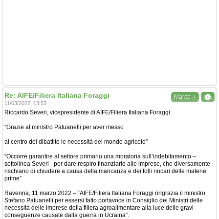
Re: AIFE/Filiera Italiana Foraggi
↓
Marco
11/03/2022, 13:53
Riccardo Severi, vicepresidente di AIFE/Filiera Italiana Foraggi:
“Grazie al ministro Patuanelli per aver messo
al centro del dibattito le necessità del mondo agricolo”
“Occorre garantire al settore primario una moratoria sull’indebitamento –
sottolinea Severi - per dare respiro finanziario alle imprese, che diversamente
rischiano di chiudere a causa della mancanza e dei folli rincari delle materie
prime”
Ravenna, 11 marzo 2022 – “AIFE/Filiera Italiana Foraggi ringrazia il ministro
Stefano Patuanelli per essersi fatto portavoce in Consiglio dei Ministri delle
necessità delle imprese della filiera agroalimentare alla luce delle gravi
conseguenze causate dalla guerra in Ucraina”.