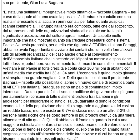
suo presidente, Gian Luca Bagnara.
“È stata una settimana impegnativa e molto dinamica – racconta Bagnara – nel
corso della quale abbiamo avuto la possibilità di entrare in contatto con una
realtà interessante e allacciare i primi contatti per futuri quanto auspicati
scambi commerciali. Il gruppo italiano era composto, oltre che dal sottoscritto,
dai rappresentanti delle organizzazioni sindacali e da alcune tra le più
significative associazioni del settore agroalimentare. Un aspetto molto
importante che ha dimostrato quanto sia cruciale presentarsi come sistema
Paese. A questo proposito, per quello che riguarda AIFE/Filiera Italiana Foraggi,
abbiamo avuto l’opportunità di avviare dei contatti che, una volta formalizzati
tutti gli aspetti organizzativi del caso anche grazie al coinvolgimento
dell’Ambasciata italiana che in accordo col Mipaaf ha messo a disposizione
tutti i dossier, potrebbero verosimilmente trasformarsi in contratti commerciali. Il
Vietnam è un Paese in forte crescita e conta circa 100 milioni di abitanti con
un’età media che oscilla tra i 33 e i 34 anni. L’economia è quindi molto giovane
e si respira una grande voglia di fare. Detto questo – continua il presidente
Bagnara – rispetto alla possibilità di aprire un nuovo canale di export da parte
di AIFE/Filiera italiana Foraggi, esistono un paio di combinazioni molto
interessanti. Da una parte infatti ci sono le politiche del governo che spingono
per aumentare i consumi di latte e alimenti proteici tra i bambini e gli
adolescenti per migliorarne lo stato di salute, dall’altra ci sono le condizioni
economiche della popolazione che nella stragrande maggioranza dei casi ha
un reddito basso, mentre esiste un 6-7% di classe media e un altro 2-3% di
persone molto ricche che esigono sempre di più prodotti ottenuti da una filiera
alimentare di alta qualità. Quindi abbiamo di fronte un quadro in cui a una
maggiore richiesta alimentare si unisce un posizionamento di valore dove la
produzione di fieno essiccato e disidratato, quello che loro chiamano Italian
ryegrass, destinato all'alimentazione delle loro bovine e di cui hanno un gran
bisogno, racchiude interessanti potenzialità”.