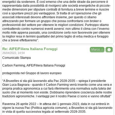
energetici da sostenere. È così emerso che una delle strade da percorrere è
rappresentata dalla possibilità di rivolgerci alle società energetiche di piccole-
medie dimensioni per stipulare contratti di fornitura a breve termine e riuscire
così a spuntare prezzi più vantaggiosi. Si tratta di un’operazione che gli
associati interessati devono affrontare insieme, per questo ci stiamo
attrezzando per formare un gruppo che possa confrontarsi con broker o
professionisti del settore per ottenere le migliori condizioni. Purtroppo stiamo
combattendo contro numerosi eventi avversi: non ultimo il clima con l’inverno
molto mite appena passato, una condizione certo non favorevole per ottenere
la miglior resa in termini qualitativi del primo taglio di erba medica e foraggio
che a breve effettueremo”.
Re: AIFE/Filiera Italiana Foraggi
↓
Marco
26/04/2022, 14:54
Comunicato Stampa
Carbon Farming, AIFE/Filiera Italiana Foraggi
protagonista nel Gruppo di lavoro europeo
“A Bruxelles si sta già lavorando alla Pac 2028-2035 – spiega il presidente
Gian Luca Bagnara - quando il Carbon Farming verrà inserito come una vera e
propria pratica agronomica a cui farà riferimento una normativa sulla tutela del
suolo che al momento non esiste. Dobbiamo riprendere coscienza delle nostre
tradizioni agronomiche. I vantaggi per il nostro Paese ci sono e vanno sfruttati”
Ravenna 26 aprile 2022 – In attesa del 1 gennaio 2023, data in cui entrerà in
vigore la nuova Pac (Politica agricola comune), a Bruxelles si sta già lavorando
in vista di quella successiva legata al settennato 2028-2035.