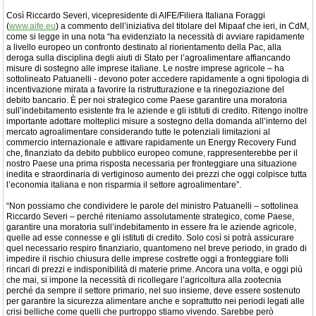
Così Riccardo Severi, vicepresidente di AIFE/Filiera Italiana Foraggi
(
www.aife.eu
) a commento dell’iniziativa del titolare del Mipaaf che ieri, in CdM,
come si legge in una nota “ha evidenziato la necessità di avviare rapidamente
a livello europeo un confronto destinato al riorientamento della Pac, alla
deroga sulla disciplina degli aiuti di Stato per l’agroalimentare affiancando
misure di sostegno alle imprese italiane. Le nostre imprese agricole – ha
sottolineato Patuanelli - devono poter accedere rapidamente a ogni tipologia di
incentivazione mirata a favorire la ristrutturazione e la rinegoziazione del
debito bancario. È per noi strategico come Paese garantire una moratoria
sull’indebitamento esistente fra le aziende e gli istituti di credito. Ritengo inoltre
importante adottare molteplici misure a sostegno della domanda all’interno del
mercato agroalimentare considerando tutte le potenziali limitazioni al
commercio internazionale e attivare rapidamente un Energy Recovery Fund
che, finanziato da debito pubblico europeo comune, rappresenterebbe per il
nostro Paese una prima risposta necessaria per fronteggiare una situazione
inedita e straordinaria di vertiginoso aumento dei prezzi che oggi colpisce tutta
l’economia italiana e non risparmia il settore agroalimentare”.
“Non possiamo che condividere le parole del ministro Patuanelli – sottolinea
Riccardo Severi – perché riteniamo assolutamente strategico, come Paese,
garantire una moratoria sull’indebitamento in essere fra le aziende agricole,
quelle ad esse connesse e gli istituti di credito. Solo così si potrà assicurare
quel necessario respiro finanziario, quantomeno nel breve periodo, in grado di
impedire il rischio chiusura delle imprese costrette oggi a fronteggiare folli
rincari di prezzi e indisponibilità di materie prime. Ancora una volta, e oggi più
che mai, si impone la necessità di ricollegare l’agricoltura alla zootecnia
perché da sempre il settore primario, nel suo insieme, deve essere sostenuto
per garantire la sicurezza alimentare anche e soprattutto nei periodi legati alle
crisi belliche come quelli che purtroppo stiamo vivendo. Sarebbe però