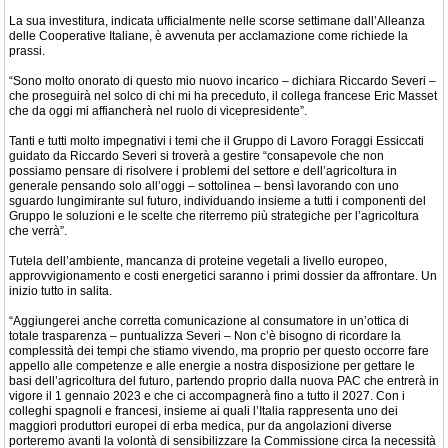
La sua investitura, indicata ufficialmente nelle scorse settimane dall’Alleanza
delle Cooperative Italiane, è avvenuta per acclamazione come richiede la
prassi.
“Sono molto onorato di questo mio nuovo incarico – dichiara Riccardo Severi –
che proseguirà nel solco di chi mi ha preceduto, il collega francese Eric Masset
che da oggi mi affiancherà nel ruolo di vicepresidente”.
Tanti e tutti molto impegnativi i temi che il Gruppo di Lavoro Foraggi Essiccati
guidato da Riccardo Severi si troverà a gestire “consapevole che non
possiamo pensare di risolvere i problemi del settore e dell’agricoltura in
generale pensando solo all’oggi – sottolinea – bensì lavorando con uno
sguardo lungimirante sul futuro, individuando insieme a tutti i componenti del
Gruppo le soluzioni e le scelte che riterremo più strategiche per l’agricoltura
che verrà”.
Tutela dell’ambiente, mancanza di proteine vegetali a livello europeo,
approvvigionamento e costi energetici saranno i primi dossier da affrontare. Un
inizio tutto in salita.
“Aggiungerei anche corretta comunicazione al consumatore in un’ottica di
totale trasparenza – puntualizza Severi – Non c’è bisogno di ricordare la
complessità dei tempi che stiamo vivendo, ma proprio per questo occorre fare
appello alle competenze e alle energie a nostra disposizione per gettare le
basi dell’agricoltura del futuro, partendo proprio dalla nuova PAC che entrerà in
vigore il 1 gennaio 2023 e che ci accompagnerà fino a tutto il 2027. Con i
colleghi spagnoli e francesi, insieme ai quali l’Italia rappresenta uno dei
maggiori produttori europei di erba medica, pur da angolazioni diverse
porteremo avanti la volontà di sensibilizzare la Commissione circa la necessità