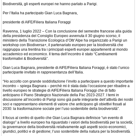
Biodiversità, gli esperti europei ne hanno parlato a Parigi.
Per l’Italia ha partecipato Gian Luca Bagnara,
presidente di AIFE/Filiera Italiana Foraggi
Ravenna, 1 luglio 2022 – Con la conclusione del semestre francese alla guida
della presidenza del Consiglio Europeo avvenuta il 30 giugno scorso, il
ministero della Transizione Ecologica d’Oltr’Alpe ha organizzato a Parigi un
workshop con Biodiversa+, il partenariato europeo per la biodiversità che
raggruppa una trentina tra i principali esperti europei appartenenti al mondo
accademico ed economico. Il tema dell’incontro è stato “Cambiamenti
trasformativi & Biodiversità”.
Gian Luca Bagnara, presidente di AIFE/Filiera Italiana Foraggi, è stato l’unico
partecipante invitato in rappresentanza dell’Italia.
“Ho accolto con grande soddisfazione l’invito a partecipare a questo importante
incontro – spiega Bagnara – perchè mi è stata data l’occasione per ribadire a
livello europeo le strategie di AIFE/Filiera Italiana Foraggi che di fatto
anticipano il Piano Strategico Nazionale della Pac 2023-2027. I temi in
discussione all’incontro di Parigi sono già parte integrante dell’attività dei nostri
soci e rappresentano elementi di valore che anticipano gli obiettivi fissati al
2030: la trasformazione sociale per l’uso sostenibile della biodiversità”.
Il focus al centro di quello che Gian Luca Bagnara definisce “un evento di
dialogo” a livello europeo ha riguardato i valori della biodiversità per la società;
la governance della biodiversità relativamente agli aspetti socio-economici,
giuridici, politici e di gestione; l’uso sostenibile della natura per la biodiversità.