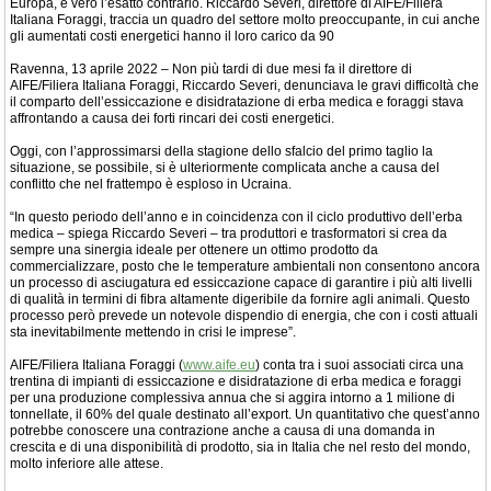
Europa, è vero l’esatto contrario. Riccardo Severi, direttore di AIFE/Filiera
Italiana Foraggi, traccia un quadro del settore molto preoccupante, in cui anche
gli aumentati costi energetici hanno il loro carico da 90
Ravenna, 13 aprile 2022 – Non più tardi di due mesi fa il direttore di
AIFE/Filiera Italiana Foraggi, Riccardo Severi, denunciava le gravi difficoltà che
il comparto dell’essiccazione e disidratazione di erba medica e foraggi stava
affrontando a causa dei forti rincari dei costi energetici.
Oggi, con l’approssimarsi della stagione dello sfalcio del primo taglio la
situazione, se possibile, si è ulteriormente complicata anche a causa del
conflitto che nel frattempo è esploso in Ucraina.
“In questo periodo dell’anno e in coincidenza con il ciclo produttivo dell’erba
medica – spiega Riccardo Severi – tra produttori e trasformatori si crea da
sempre una sinergia ideale per ottenere un ottimo prodotto da
commercializzare, posto che le temperature ambientali non consentono ancora
un processo di asciugatura ed essiccazione capace di garantire i più alti livelli
di qualità in termini di fibra altamente digeribile da fornire agli animali. Questo
processo però prevede un notevole dispendio di energia, che con i costi attuali
sta inevitabilmente mettendo in crisi le imprese”.
AIFE/Filiera Italiana Foraggi (
www.aife.eu
) conta tra i suoi associati circa una
trentina di impianti di essiccazione e disidratazione di erba medica e foraggi
per una produzione complessiva annua che si aggira intorno a 1 milione di
tonnellate, il 60% del quale destinato all’export. Un quantitativo che quest’anno
potrebbe conoscere una contrazione anche a causa di una domanda in
crescita e di una disponibilità di prodotto, sia in Italia che nel resto del mondo,
molto inferiore alle attese.