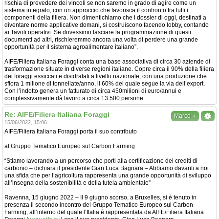
rischia di prevedere dei vincoli se non saremo in grado di agire come un
sistema integrato, con un approccio che favorisca il confronto tra tutti i
componenti della filiera. Non dimentichiamo che i dossier di oggi, destinati a
diventare norme applicative domani, si costruiscono facendo lobby, contando
ai Tavoli operativi. Se dovessimo lasciare la programmazione di questi
documenti ad altri, rischieremmo ancora una volta di perdere una grande
opportunità per il sistema agroalimentare italiano”.
AIFE/Filiera Italiana Foraggi conta una base associativa di circa 30 aziende di
trasformazione situate in diverse regioni italiane. Copre circa il 90% della filiera
dei foraggi essiccati e disidratati a livello nazionale, con una produzione che
sfiora 1 milione di tonnellate/anno, il 60% del quale segue la via dell’export.
Con l’indotto genera un fatturato di circa 450milioni di euro/annui e
complessivamente dà lavoro a circa 13.500 persone.
Re: AIFE/Filiera Italiana Foraggi
↓
Marco
15/06/2022, 15:06
AIFE/Filiera Italiana Foraggi porta il suo contributo
al Gruppo Tematico Europeo sul Carbon Farming
“Stiamo lavorando a un percorso che porti alla certificazione dei crediti di
carbonio – dichiara il presidente Gian Luca Bagnara – Abbiamo davanti a noi
una sfida che per l’agricoltura rappresenta una grande opportunità di sviluppo
all’insegna della sostenibilità e della tutela ambientale”
Ravenna, 15 giugno 2022 – Il 9 giugno scorso, a Bruxelles, si è tenuto in
presenza il secondo incontro del Gruppo Tematico Europeo sul Carbon
Farming, all’interno del quale l’Italia è rappresentata da AIFE/Filiera Italiana