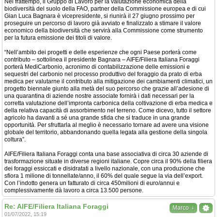
Nel frattempo, il Gruppo di Lavoro per la valutazione economica della
biodiversità del suolo della FAO, partner della Commissione europea e di cui
Gian Luca Bagnara è vicepresidente, si riunirà il 27 giugno prossimo per
proseguire un percorso di lavoro già avviato e finalizzato a stimare il valore
economico della biodiversità che servirà alla Commissione come strumento
per la futura emissione dei titoli di valore.
“Nell’ambito dei progetti e delle esperienze che ogni Paese porterà come
contributo – sottolinea il presidente Bagnara – AIFE/Filiera Italiana Foraggi
porterà MediCarbonio, acronimo di contabilizzazione delle emissioni e
sequestri del carbonio nel processo produttivo del foraggio da prato di erba
medica per valutarne il contributo alla mitigazione dei cambiamenti climatici, un
progetto biennale giunto alla metà del suo percorso che grazie all’adesione di
una quarantina di aziende nostre associate fornirà i dati necessari per la
corretta valutazione dell’impronta carbonica della coltivazione di erba medica e
della relativa capacità di assorbimento nel terreno. Come dicevo, tutto il settore
agricolo ha davanti a sé una grande sfida che si traduce in una grande
opportunità. Per sfruttarla al meglio è necessario tornare ad avere una visione
globale del territorio, abbandonando quella legata alla gestione della singola
coltura”.
AIFE/Filiera Italiana Foraggi conta una base associativa di circa 30 aziende di
trasformazione situate in diverse regioni italiane. Copre circa il 90% della filiera
dei foraggi essiccati e disidratati a livello nazionale, con una produzione che
sfiora 1 milione di tonnellate/anno, il 60% del quale segue la via dell’export.
Con l’indotto genera un fatturato di circa 450milioni di euro/annui e
complessivamente dà lavoro a circa 13.500 persone.
Re: AIFE/Filiera Italiana Foraggi
↓
Marco
01/07/2022, 15:19