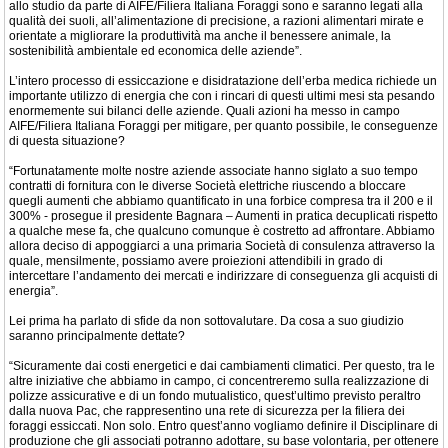
allo studio da parte di AIFE/Filiera Italiana Foraggi sono e saranno legati alla
qualità dei suoli, all’alimentazione di precisione, a razioni alimentari mirate e
orientate a migliorare la produttività ma anche il benessere animale, la
sostenibilità ambientale ed economica delle aziende”.
L’intero processo di essiccazione e disidratazione dell’erba medica richiede un
importante utilizzo di energia che con i rincari di questi ultimi mesi sta pesando
enormemente sui bilanci delle aziende. Quali azioni ha messo in campo
AIFE/Filiera Italiana Foraggi per mitigare, per quanto possibile, le conseguenze
di questa situazione?
“Fortunatamente molte nostre aziende associate hanno siglato a suo tempo
contratti di fornitura con le diverse Società elettriche riuscendo a bloccare
quegli aumenti che abbiamo quantificato in una forbice compresa tra il 200 e il
300% - prosegue il presidente Bagnara – Aumenti in pratica decuplicati rispetto
a qualche mese fa, che qualcuno comunque è costretto ad affrontare. Abbiamo
allora deciso di appoggiarci a una primaria Società di consulenza attraverso la
quale, mensilmente, possiamo avere proiezioni attendibili in grado di
intercettare l’andamento dei mercati e indirizzare di conseguenza gli acquisti di
energia”.
Lei prima ha parlato di sfide da non sottovalutare. Da cosa a suo giudizio
saranno principalmente dettate?
“Sicuramente dai costi energetici e dai cambiamenti climatici. Per questo, tra le
altre iniziative che abbiamo in campo, ci concentreremo sulla realizzazione di
polizze assicurative e di un fondo mutualistico, quest’ultimo previsto peraltro
dalla nuova Pac, che rappresentino una rete di sicurezza per la filiera dei
foraggi essiccati. Non solo. Entro quest’anno vogliamo definire il Disciplinare di
produzione che gli associati potranno adottare, su base volontaria, per ottenere