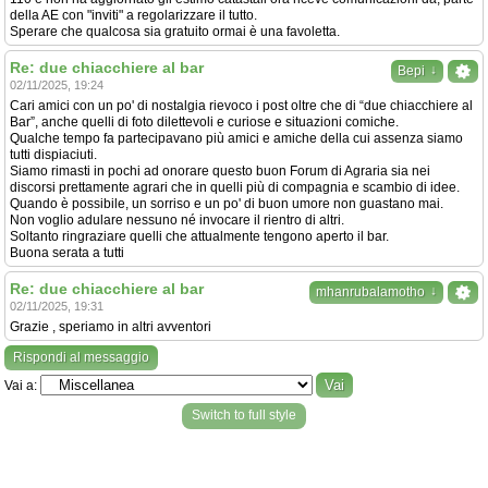
della AE con "inviti" a regolarizzare il tutto.
Sperare che qualcosa sia gratuito ormai è una favoletta.
Re: due chiacchiere al bar
↓
Bepi
02/11/2025, 19:24
Cari amici con un po' di nostalgia rievoco i post oltre che di “due chiacchiere al
Bar”, anche quelli di foto dilettevoli e curiose e situazioni comiche.
Qualche tempo fa partecipavano più amici e amiche della cui assenza siamo
tutti dispiaciuti.
Siamo rimasti in pochi ad onorare questo buon Forum di Agraria sia nei
discorsi prettamente agrari che in quelli più di compagnia e scambio di idee.
Quando è possibile, un sorriso e un po' di buon umore non guastano mai.
Non voglio adulare nessuno né invocare il rientro di altri.
Soltanto ringraziare quelli che attualmente tengono aperto il bar.
Buona serata a tutti
Re: due chiacchiere al bar
↓
mhanrubalamotho
02/11/2025, 19:31
Grazie , speriamo in altri avventori
Rispondi al messaggio
Vai a:
Switch to full style