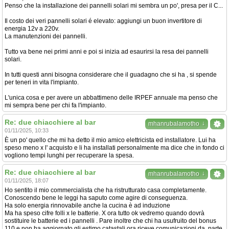
Penso che la installazione dei pannelli solari mi sembra un po', presa per il C...
Il costo dei veri pannelli solari é elevato: aggiungi un buon invertitore di
energia 12v a 220v.
La manutenzioni dei pannelli.
Tutto va bene nei primi anni e poi si inizia ad esaurirsi la resa dei pannelli
solari.
In tutti questi anni bisogna considerare che il guadagno che si ha , si spende
per teneri in vita l'impianto.
L'unica cosa e per avere un abbattimeno delle IRPEF annuale ma penso che
mi sempra bene per chi fa l'impianto.
Re: due chiacchiere al bar
↓
mhanrubalamotho
01/11/2025, 10:33
È un po' quello che mi ha detto il mio amico elettricista ed installatore. Lui ha
speso meno x l' acquisto e li ha installati personalmente ma dice che in fondo ci
vogliono tempi lunghi per recuperare la spesa.
Re: due chiacchiere al bar
↓
mhanrubalamotho
01/11/2025, 18:07
Ho sentito il mio commercialista che ha ristrutturato casa completamente.
Conoscendo bene le leggi ha saputo come agire di conseguenza.
Ha solo energia rinnovabile anche la cucina è ad induzione
Ma ha speso cifre folli x le batterie. X ora tutto ok vedremo quando dovrà
sostituire le batterie ed i pannelli . Pare inoltre che chi ha usufruito del bonus
110 e non ha aggiornato gli estimo catastali ora riceve comunicazioni da, parte