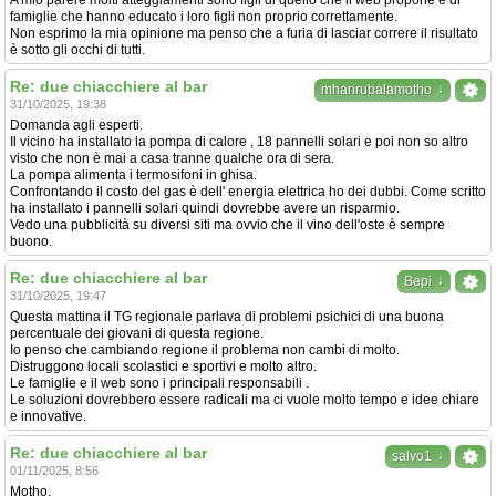
A mio parere molti atteggiamenti sono figli di quello che il web propone e di
famiglie che hanno educato i loro figli non proprio correttamente.
Non esprimo la mia opinione ma penso che a furia di lasciar correre il risultato
è sotto gli occhi di tutti.
Re: due chiacchiere al bar
↓
mhanrubalamotho
31/10/2025, 19:38
Domanda agli esperti.
Il vicino ha installato la pompa di calore , 18 pannelli solari e poi non so altro
visto che non è mai a casa tranne qualche ora di sera.
La pompa alimenta i termosifoni in ghisa.
Confrontando il costo del gas è dell' energia elettrica ho dei dubbi. Come scritto
ha installato i pannelli solari quindi dovrebbe avere un risparmio.
Vedo una pubblicità su diversi siti ma ovvio che il vino dell'oste è sempre
buono.
Re: due chiacchiere al bar
↓
Bepi
31/10/2025, 19:47
Questa mattina il TG regionale parlava di problemi psichici di una buona
percentuale dei giovani di questa regione.
Io penso che cambiando regione il problema non cambi di molto.
Distruggono locali scolastici e sportivi e molto altro.
Le famiglie e il web sono i principali responsabili .
Le soluzioni dovrebbero essere radicali ma ci vuole molto tempo e idee chiare
e innovative.
Re: due chiacchiere al bar
↓
salvo1
01/11/2025, 8:56
Motho,