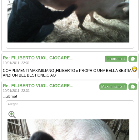
Re: FILIBERTO VUOL GIOCARE...
↓
tenerona
10/01/2011, 22:31
COMPLIMENTI MAXIMILIANO ,FILIBERTO è PROPRIO UNA BELLA BESTIA
ANZI UN BEL BESTIONE,CIAO
Re: FILIBERTO VUOL GIOCARE...
↓
Maximiliano
10/01/2011, 22:31
...ultime!
Allegati