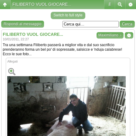
FILIBERTO VUOL GIOCARE...
#
Switch to full style
Rispondi al messaggio
FILIBERTO VUOL GIOCARE...
↓
Maximiliano
10/01/2011, 22:27
Tra una settimana Filiberto passerà a miglior vita e dal suo sacrificio
prenderanno forma un bel po' di sopressate, salsicce e 'nduja calabrese!
Ecco le sue foto...
Allegati