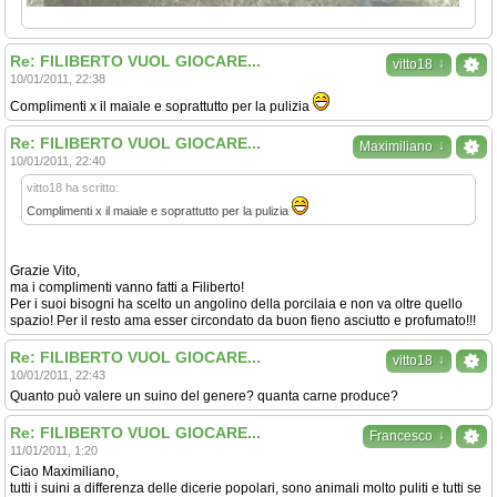
Re: FILIBERTO VUOL GIOCARE...
↓
vitto18
10/01/2011, 22:38
Complimenti x il maiale e soprattutto per la pulizia
Re: FILIBERTO VUOL GIOCARE...
↓
Maximiliano
10/01/2011, 22:40
vitto18 ha scritto:
Complimenti x il maiale e soprattutto per la pulizia
Grazie Vito,
ma i complimenti vanno fatti a Filiberto!
Per i suoi bisogni ha scelto un angolino della porcilaia e non va oltre quello
spazio! Per il resto ama esser circondato da buon fieno asciutto e profumato!!!
Re: FILIBERTO VUOL GIOCARE...
↓
vitto18
10/01/2011, 22:43
Quanto può valere un suino del genere? quanta carne produce?
Re: FILIBERTO VUOL GIOCARE...
↓
Francesco
11/01/2011, 1:20
Ciao Maximiliano,
tutti i suini a differenza delle dicerie popolari, sono animali molto puliti e tutti se