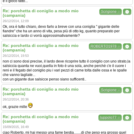
e il gioco fatto...
Re: porchetta di coniglio a modo mio
↓
Scrigione
(campania)
26/12/2014, 12:09
Ok, ora è tutto chiaro, devo farlo a breve con una coniglia " gigante delle
fiandre" che ha un anno di vita, pesa più di otto kg, quanto preparato per
salsiccia e lardo ci vorrà approssimativamente?
Re: porchetta di coniglio a modo mio
↓
ROBERTO1978
(campania)
26/12/2014, 19:53
non ci sono dosi precise, il lardo deve ricoprire tutto il coniglio con uno strato,la
salsiccia quanta ne vuoi,quella in foto è una sola, anche perchè c'e il cuore i
reni e il fegato del coniglio piu i vari pezzi di carne tolta dalle ossa e le spalle
che vanno tagliate...
con un gigante due salsicce penso siano sufficenti..
Re: porchetta di coniglio a modo mio
↓
Scrigione
(campania)
26/12/2014, 20:36
ok, grazie mille
Re: porchetta di coniglio a modo mio
↓
luppolo77
(campania)
15/09/2015, 16:49
ciao Roberto, mi hai messo una fame bestia........di che peso era grosso quel