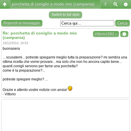
porchetta di coniglio a modo mio (campania)
#
Switch to full style
Rispondi al messaggio
Re: porchetta di coniglio a modo mio
↓
Vittorio1993
(campania)
19/12/2014, 18:53
buonasera
... scusatemi... potreste spiegarmi meglio tutta la preparazione? mi sembra una
ottima ricetta che vorrei provare... ma solo che non ho ancora capito bene...
quanti conigli servono per farne una porchetta?
come è la preparazione?...
potreste spiegare meglio? ...
Grazie e attento vostre notizie con ansia!
- Vittorio