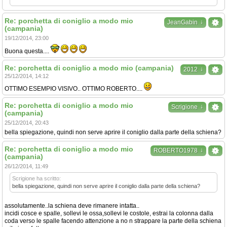
Re: porchetta di coniglio a modo mio
↓
JeanGabin
(campania)
19/12/2014, 23:00
Buona questa....
Re: porchetta di coniglio a modo mio (campania)
↓
2012
25/12/2014, 14:12
OTTIMO ESEMPIO VISIVO.. OTTIMO ROBERTO....
Re: porchetta di coniglio a modo mio
↓
Scrigione
(campania)
25/12/2014, 20:43
bella spiegazione, quindi non serve aprire il coniglio dalla parte della schiena?
Re: porchetta di coniglio a modo mio
↓
ROBERTO1978
(campania)
26/12/2014, 11:49
Scrigione ha scritto:
bella spiegazione, quindi non serve aprire il coniglio dalla parte della schiena?
assolutamente..la schiena deve rimanere intatta..
incidi cosce e spalle, sollevi le ossa,sollevi le costole, estrai la colonna dalla
coda verso le spalle facendo attenzione a no n strappare la parte della schiena