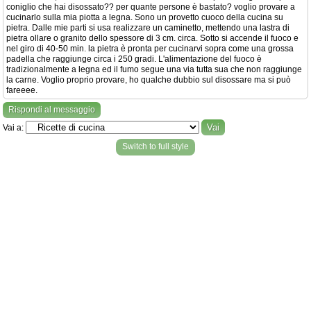
coniglio che hai disossato?? per quante persone è bastato? voglio provare a
cucinarlo sulla mia piotta a legna. Sono un provetto cuoco della cucina su
pietra. Dalle mie parti si usa realizzare un caminetto, mettendo una lastra di
pietra ollare o granito dello spessore di 3 cm. circa. Sotto si accende il fuoco e
nel giro di 40-50 min. la pietra è pronta per cucinarvi sopra come una grossa
padella che raggiunge circa i 250 gradi. L'alimentazione del fuoco è
tradizionalmente a legna ed il fumo segue una via tutta sua che non raggiunge
la carne. Voglio proprio provare, ho qualche dubbio sul disossare ma si può
fareeee.
Rispondi al messaggio
Vai a:
Switch to full style