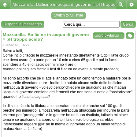
Mozzarella: Bollicine in acqua di governo = pH troppo acido?
Switch to full style
Rispondi al messaggio
Mozzarella: Bollicine in acqua di governo
↓
GiorgioVitanza
= pH troppo acido?
13/05/2026, 16:27
Salve a tutti,
Come incipit: faccio le mozzarelle innestando direttamente tutto il latte crudo
che devo usare (Lo porto per un 10 min a circa 65 gradi e poi lo faccio
scendere a 45 e lo lascio per minimo 4 ore);
Avendo poi cagliato faccio il test di filatura ed eventualmente procedo;
Mi sono accorto che se il latte e' andato oltre un certo tempo a maturare poi le
mozzarelle diventano dure - inoltre ho notato alcune volte delle bollicine
nell'acqua di governo - volevo percio' chiedere se qualcuno sa che magari
l'acqua di governo contiene dei fermenti che non sono riuscito a "pastorizzare"
quando ho filato la cagliata?
Io di solito faccio la filatura a temperature molto alte anche sui 100 gradi
perche' poi immergo la mozzarella nell'acqua ghiacciata per indurire la parte
esterna per "proteggerla", e in genere ho un buon risultato, tuttavia mi piace il
tema e se qualcuno ha approfondito il lato micro biologico sarebbe
interessante leggere (gia' ho in mente di riprovare dopo un minor tempo di
maturazione a far filare).