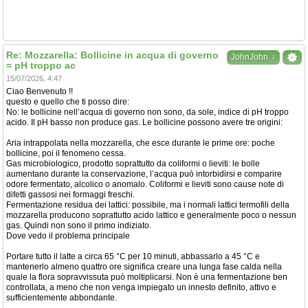
Re: Mozzarella: Bollicine in acqua di governo
↓
JohnJohn
= pH troppo ac
15/07/2026, 4:47
Ciao Benvenuto !!
questo e quello che ti posso dire:
No: le bollicine nell’acqua di governo non sono, da sole, indice di pH troppo
acido. Il pH basso non produce gas. Le bollicine possono avere tre origini:
Aria intrappolata nella mozzarella, che esce durante le prime ore: poche
bollicine, poi il fenomeno cessa.
Gas microbiologico, prodotto soprattutto da coliformi o lieviti: le bolle
aumentano durante la conservazione, l’acqua può intorbidirsi e comparire
odore fermentato, alcolico o anomalo. Coliformi e lieviti sono cause note di
difetti gassosi nei formaggi freschi.
Fermentazione residua dei lattici: possibile, ma i normali lattici termofili della
mozzarella producono soprattutto acido lattico e generalmente poco o nessun
gas. Quindi non sono il primo indiziato.
Dove vedo il problema principale
Portare tutto il latte a circa 65 °C per 10 minuti, abbassarlo a 45 °C e
mantenerlo almeno quattro ore significa creare una lunga fase calda nella
quale la flora sopravvissuta può moltiplicarsi. Non è una fermentazione ben
controllata, a meno che non venga impiegato un innesto definito, attivo e
sufficientemente abbondante.