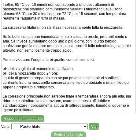
Inoltre, 65 °C per 10 minuti non corrisponde a uno dei trattamenti di
pastorizzazione standard comunemente validati: i riferimenti usuali sono
almeno 63 °C per 30 minuti oppure 72 °C per 15 secondi, con temperatura
realmente raggiunta in tutta la massa.
La successiva filatura non sterilizza necessariamente tutta la mozzarella:
Se le bolle compaiono immediatamente e cessano presto, probabilmente è
aria. Se invece aumentano dopo uno o più giorni, con liquido torbido,
confezione gonfia o odore anomalo, considererei il lotto microbiologicamente
alterato, non semplicemente troppo acido.
Per individuarne l’origine farei quattro controlli semplici:
pH della cagliata al momento della filatura;
pH della mozzarella dopo 24 ore;
liquido di governo preparato con acqua potabile e contenitori sanificati;
confronto tra una mozzarella conservata nel liquido abituale e una in liquido
appena preparato e refrigerato.
La correzione principale non sarebbe filare a temperatura ancora più alta, ma
ridurre e controllare la maturazione, usare un innesto affidabile e
standardizzare rigorosamente acqua di raffreddamento, liquido di governo e
igiene post-filatura.
Rispondi al messaggio
Vai a:
Switch to full style