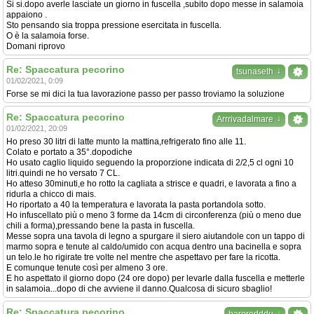
Si si.dopo averle lasciate un giorno in fuscella ,subito dopo messe in salamoia
appaiono .
Sto pensando sia troppa pressione esercitata in fuscella.
O è la salamoia forse.
Domani riprovo
Re: Spaccatura pecorino
↓
tsunaseth
01/02/2021, 0:09
Forse se mi dici la tua lavorazione passo per passo troviamo la soluzione
Re: Spaccatura pecorino
↓
Arrrivadalmare
01/02/2021, 20:09
Ho preso 30 litri di latte munto la mattina,refrigerato fino alle 11.
Colato e portato a 35°.dopodiche
Ho usato caglio liquido seguendo la proporzione indicata di 2/2,5 cl ogni 10
litri.quindi ne ho versato 7 CL.
Ho atteso 30minuti,e ho rotto la cagliata a strisce e quadri, e lavorata a fino a
ridurla a chicco di mais.
Ho riportato a 40 la temperatura e lavorata la pasta portandola sotto.
Ho infuscellato più o meno 3 forme da 14cm di circonferenza (più o meno due
chili a forma),pressando bene la pasta in fuscella.
Messe sopra una tavola di legno a spurgare il siero aiutandole con un tappo di
marmo sopra e tenute al caldo/umido con acqua dentro una bacinella e sopra
un telo.le ho rigirate tre volte nel mentre che aspettavo per fare la ricotta.
E comunque tenute così per almeno 3 ore.
E ho aspettato il giorno dopo (24 ore dopo) per levarle dalla fuscella e metterle
in salamoia...dopo di che avviene il danno.Qualcosa di sicuro sbaglio!
Re: Spaccatura pecorino
↓