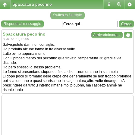
Spaccatura pecorino
#
Switch to full style
Rispondi al messaggio
Spaccatura pecorino
↓
Arrrivadalmare
30/01/2021, 16:05
Salve,potete darmi un consiglio.
Ho prodotto alcune forme in tre diverse volte
Latte ovino appena munto
Con il procedimento del pecorino qua trovato ,temperatura 36 gradi e via
dicendo.
Ho pero spesso lo stesso problema.
Le forme si presentano stupende fino a che.....non entrano in salamoia
Li dopo poco si formano delle crepe,che generalmente se non troppo profonde
poi si attenuano e quasi spariscono in stagionatura,altre volte rimangono A
prescindere da tutto ,l interno rimane molto buono, ma l aspetto ahimè ne
risente tanto.