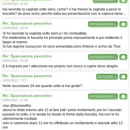
baroredddu
01/02/2021, 22:53
hai lavorato la cagliata sotto siero, come? o hai messo la cagliata a pezzi in
fuscella? da dove scrivi, perchè dalla tua presentazione non si capisce bene....
Re: Spaccatura pecorino
↓
Arrrivadalmare
01/02/2021, 23:23
Si ho lavorato la cagliata sotto siero,e l ho compattata.
Poi mettendola in fuscella ho pressato prima manualmente e poi mettendo il
tappo di marmo.
Si hai ragione scusa,non mi sono presentato,sono Antonio e scrivo da Tissi
Re: Spaccatura pecorino
↓
Arrrivadalmare
01/02/2021, 23:25
E ti ringrazio per l attenzione.ma proprio non riesco a capire dove sbaglio.
Re: Spaccatura pecorino
↓
tsunaseth
03/02/2021, 7:13
Nelle successive 24 ore quante volte le hai girate?
Re: Spaccatura pecorino
↓
Arrrivadalmare
03/02/2021, 17:40
ciao @tsunasetho
allora ho finito intorno alle 22 di fare tutti i primi rivoltamenti, poi ho l lasciato
passare la notte, e in serata ho levato le forme dalla fuscella, ma non le ho
ulteriormente rivoltate.
solo in salamoia dopo 12 ore ho effettuato un rivoltamento e lasciate altre 12
ore.