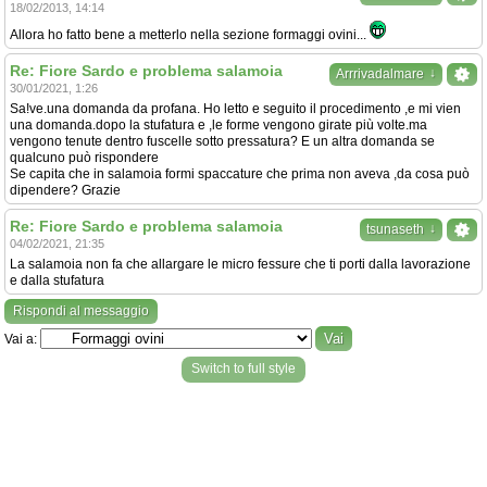
18/02/2013, 14:14
Allora ho fatto bene a metterlo nella sezione formaggi ovini...
Re: Fiore Sardo e problema salamoia
↓
Arrrivadalmare
30/01/2021, 1:26
Sa!ve.una domanda da profana. Ho letto e seguito il procedimento ,e mi vien
una domanda.dopo la stufatura e ,le forme vengono girate più volte.ma
vengono tenute dentro fuscelle sotto pressatura? E un altra domanda se
qualcuno può rispondere
Se capita che in salamoia formi spaccature che prima non aveva ,da cosa può
dipendere? Grazie
Re: Fiore Sardo e problema salamoia
↓
tsunaseth
04/02/2021, 21:35
La salamoia non fa che allargare le micro fessure che ti porti dalla lavorazione
e dalla stufatura
Rispondi al messaggio
Vai a:
Switch to full style