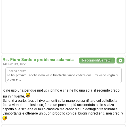
Re: Fiore Sardo e problema salamoia
↓
IlPecorinodiCerreto
14/02/2013, 16:25
Fasi ha scritto:
Te hai provato...anche io ho visto filmati che fanno vedere cosi...mi viene voglia di
provare....
Io ne uso una per due motivi: il primo è che ne ho una sola, il secondo credo
sia ininfluente.
Scherzi a parte, faccio i rivoltamenti sulla mano senza rifilare col coltello, la
forma viene bene lostesso, forse un pochino più arrotondata sullo scalzo
rispetto alla schiena di mulo classica ma credo sia un dettaglio trascurabile.
L'importante è ottenere un buon prodotto con dei buoni ingredienti, non credi ?