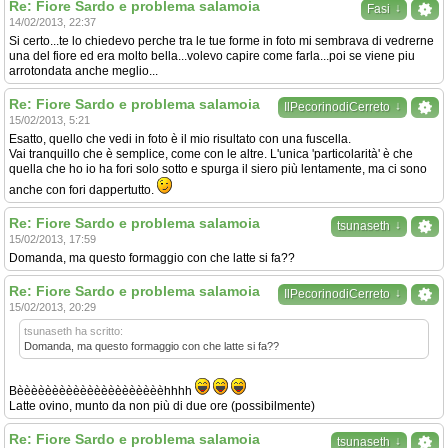
Re: Fiore Sardo e problema salamoia
↓
Fasi
14/02/2013, 22:37
Si certo...te lo chiedevo perche tra le tue forme in foto mi sembrava di vedrerne
una del fiore ed era molto bella...volevo capire come farla...poi se viene piu
arrotondata anche meglio...
Re: Fiore Sardo e problema salamoia
↓
IlPecorinodiCerreto
15/02/2013, 5:21
Esatto, quello che vedi in foto è il mio risultato con una fuscella.
Vai tranquillo che è semplice, come con le altre. L'unica 'particolarità' è che
quella che ho io ha fori solo sotto e spurga il siero più lentamente, ma ci sono
anche con fori dappertutto.
Re: Fiore Sardo e problema salamoia
↓
tsunaseth
15/02/2013, 17:59
Domanda, ma questo formaggio con che latte si fa??
Re: Fiore Sardo e problema salamoia
↓
IlPecorinodiCerreto
15/02/2013, 20:29
tsunaseth ha scritto:
Domanda, ma questo formaggio con che latte si fa??
Bèèèèèèèèèèèèèèèèèèèèèhhhh
Latte ovino, munto da non più di due ore (possibilmente)
Re: Fiore Sardo e problema salamoia
↓
tsunaseth