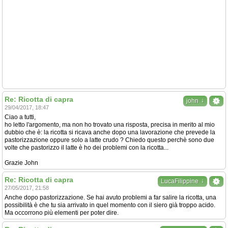
Re: Ricotta di capra
↓
john
29/04/2017, 18:47
Ciao a tutti,
ho letto l'argomento, ma non ho trovato una risposta, precisa in merito al mio
dubbio che è: la ricotta si ricava anche dopo una lavorazione che prevede la
pastorizzazione oppure solo a latte crudo ? Chiedo questo perchè sono due
volte che pastorizzo il latte è ho dei problemi con la ricotta...
Grazie John
Re: Ricotta di capra
↓
LucaFilippine
27/05/2017, 21:58
Anche dopo pastorizzazione. Se hai avuto problemi a far salire la ricotta, una
possibilità è che tu sia arrivato in quel momento con il siero già troppo acido.
Ma occorrono più elementi per poter dire.