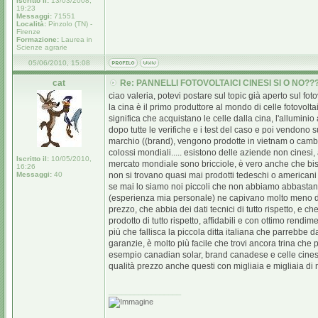
Iscritto il:
13/03/2008,
19:23
Messaggi:
71551
Località:
Pinzolo (TN) -
Firenze
Formazione:
Laurea in
Scienze agrarie
05/06/2010, 15:08
cat
Re: PANNELLI FOTOVOLTAICI CINESI SI O NO??
ciao valeria, potevi postare sul topic già aperto sul f
la cina è il primo produttore al mondo di celle fotovol
significa che acquistano le celle dalla cina, l'allumini
dopo tutte le verifiche e i test del caso e poi vendo
marchio ((brand), vengono prodotte in vietnam o cambog
colossi mondiali..... esistono delle aziende non cinesi,
Iscritto il:
10/05/2010,
mercato mondiale sono bricciole, è vero anche che bisog
16:26
Messaggi:
40
non si trovano quasi mai prodotti tedeschi o americani 
se mai lo siamo noi piccoli che non abbiamo abbastanz
(esperienza mia personale) ne capivano molto meno di
prezzo, che abbia dei dati tecnici di tutto rispetto, e c
prodotto di tutto rispetto, affidabili e con ottimo rendim
più che fallisca la piccola ditta italiana che parrebbe d
garanzie, è molto più facile che trovi ancora trina che p
esempio canadian solar, brand canadese e celle cinesi,
qualità prezzo anche questi con migliaia e migliaia di 
_________________