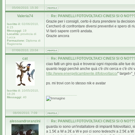
05/06/2010, 15:30
Valeria74
Re: PANNELLI FOTOVOLTAICI CINESI SI O NO??
Grazie per i consigli, certo è dura prendere la decisione
Iscritto il:
02/06/2010,
Cercherò di confrontare diversi preventivi e spero di riu
8:15
Messaggi:
19
Vi farò sapere com'è andata.
Località:
provincia di
Grazie ancora
Lucca
Formazione:
Diploma di
Ragioneria
07/06/2010, 23:04
cat
Re: PANNELLI FOTOVOLTAICI CINESI SI O NO??
ciao fatti un giro quà e troverai ogni risposta alle tu
quanto leggi perchè anche quà c'è chi cerca e c'è chi 
http://www.energeticambiente.it/fotovoltaico/
" target="
ps. mi trovi con lo stesso nik e avatar
Iscritto il:
10/05/2010,
_________________
16:26
Messaggi:
40
08/06/2010, 7:09
alessandroranzini
Re: PANNELLI FOTOVOLTAICI CINESI SI O NO??
guarda io sono un'installatore di impianti fotovoltaici,
a 1.5€ a W a 2€ a W e poi ci sono tedeschi a 2.5€ a W a