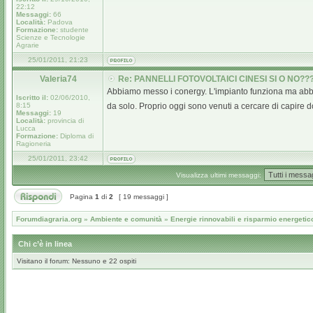
22:12
Messaggi:
66
Località:
Padova
Formazione:
studente
Scienze e Tecnologie
Agrarie
25/01/2011, 21:23
Valeria74
Re: PANNELLI FOTOVOLTAICI CINESI SI O NO??
Abbiamo messo i conergy. L'impianto funziona ma abbia
Iscritto il:
02/06/2010,
8:15
da solo. Proprio oggi sono venuti a cercare di capire dov
Messaggi:
19
Località:
provincia di
Lucca
Formazione:
Diploma di
Ragioneria
25/01/2011, 23:42
Visualizza ultimi messaggi:
Pagina
1
di
2
[ 19 messaggi ]
Forumdiagraria.org
»
Ambiente e comunità
»
Energie rinnovabili e risparmio energetic
Chi c’è in linea
Visitano il forum: Nessuno e 22 ospiti