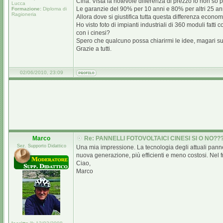
Cina. Vista la notevole differenza di prezzo io non so pi
Lucca
Le garanzie del 90% per 10 anni e 80% per altri 25 anni
Formazione:
Diploma di
Ragioneria
Allora dove si giustifica tutta questa differenza econ
Ho visto foto di impianti industriali di 360 moduli fatti
con i cinesi?
Spero che qualcuno possa chiarirmi le idee, magari su
Grazie a tutti.
02/06/2010, 23:09
Marco
Re: PANNELLI FOTOVOLTAICI CINESI SI O NO??
Sez. Supporto Didattico
Una mia impressione. La tecnologia degli attuali panne
nuova generazione, più efficienti e meno costosi. Nel
Ciao,
Marco