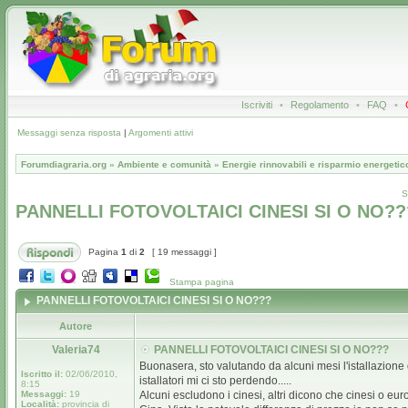
Iscriviti
•
Regolamento
•
FAQ
•
Messaggi senza risposta
|
Argomenti attivi
Forumdiagraria.org
»
Ambiente e comunità
»
Energie rinnovabili e risparmio energetic
S
PANNELLI FOTOVOLTAICI CINESI SI O NO??
Pagina
1
di
2
[ 19 messaggi ]
Stampa pagina
PANNELLI FOTOVOLTAICI CINESI SI O NO???
Autore
Valeria74
PANNELLI FOTOVOLTAICI CINESI SI O NO???
Buonasera, sto valutando da alcuni mesi l'istallazione d
Iscritto il:
02/06/2010,
istallatori mi ci sto perdendo.....
8:15
Messaggi:
19
Alcuni escludono i cinesi, altri dicono che cinesi o eu
Località:
provincia di