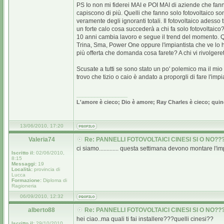
PS Io non mi fiderei MAI e POI MAI di aziende che fan
capiscono di più. Quelli che fanno solo fotovoltaico s
veramente degli ignoranti totali. Il fotovoltaico adess
un forte calo cosa succederà a chi fa solo fotovoltaico?
10 anni cambia lavoro e segue il trend del momento. Q
Trina, Sma, Power One oppure l'impiantista che ve lo h
più offerta che domanda cosa farete? A chi vi rivolgere
Scusate a tutti se sono stato un po' polemico ma il mio
trovo che tizio o caio è andato a proporgli di fare l'impia
_________________
L'amore è cieco; Dio è amore; Ray Charles è cieco; quin
13/06/2010, 17:20
Valeria74
Re: PANNELLI FOTOVOLTAICI CINESI SI O NO??
ci siamo............. questa settimana devono montare l'impia
Iscritto il:
02/06/2010,
8:15
Messaggi:
19
Località:
provincia di
Lucca
Formazione:
Diploma di
Ragioneria
06/09/2010, 12:32
alberto88
Re: PANNELLI FOTOVOLTAICI CINESI SI O NO??
hei ciao..ma quali ti fai installere???quelli cinesi??
Iscritto il:
29/10/2010,