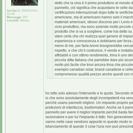
detto che la cina è il primo produttore al mondo 
pannello, ciò significa che acquistano le celle da
Iscritto il:
28/02/2010,
certificazioni internazionali dopo tutte le verif
22:45
americane, ma di americano hanno solo il march
Messaggi:
287
Località:
Massa
materiali americani, stesso discorso per i Levis e t
ciclo produttivo, ma sono aziende molto piccole 
prodotto che si va a scegliere, come hai detto su
stare certa che chi realizza quel genere di impi
esperienza e conoscenza e dobbiamo per forza aff
meno di me, per farla breve bisognerebbe cercare
rispetto, e che chi li costruisce, li vende e instal
affidabili e con ottimo rendimento, trina è uno dei 
piccola ditta italiana che parrebbe dare più sicure
molto più facile che trovi ancora trina che piccole
esempio canadian solar, brand canadese e celle ci
compromesso qualità prezzo anche questi con migl
ho letto solo adesso l'intervento e lo quoto. Secondo m
io che sono assolutamente degli incompetenti ma vendono
perchè usano pannelli migliori. Un impianto proprio per i
protezioni di interfaccia, trasformatori. Anche se il pan
pannello per avere il miglior impianto perchè basta fa
sezionatore e per lui l'impianto è fatto. Noi generalmen
vanno nelle case vendono appunto in questo modo io ho i
bilanciamento di queste 3 cose l'una non può prescinde