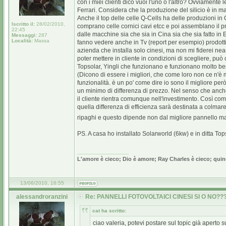
con i miei clienti dico vuoi l'uno o l'altro? Ovviamen
Ferrari. Considera che la produzione del silicio è i
Anche il top delle celle Q-Cells ha delle produzioni 
Iscritto il:
28/02/2010,
comprano celle cornici cavi etcc e poi assemblano il
22:45
dalle macchine sia che sia in Cina sia che sia fatto i
Messaggi:
287
Località:
Massa
fanno vedere anche in Tv (report per esempio) prodotti c
azienda che installa solo cinesi, ma non mi fiderei n
poter mettere in cliente in condizioni di scegliere, può 
Topsolar, Yingli che funzionano e funzionano molto ben
(Dicono di essere i migliori, che come loro non ce n'è
funzionalità. è un po' come dire io sono il migliore per
un minimo di differenza di prezzo. Nel senso che an
il cliente rientra comunque nell'investimento. Così co
quella differenza di efficienza sarà destinata a colmare 
ripaghi e questo dipende non dal migliore pannello ma
PS. A casa ho installato Solarworld (6kw) e in ditta Top
_________________
L'amore è cieco; Dio è amore; Ray Charles è cieco; quin
13/06/2010, 16:55
alessandroranzini
Re: PANNELLI FOTOVOLTAICI CINESI SI O NO??
cat ha scritto:
ciao valeria, potevi postare sul topic già aperto