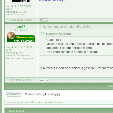
Aleksandr Solženicyn
Iscritto il:
27/07/2011,
13:09
Messaggi:
29348
Località:
Imperia
18/11/2023, 15:53
toni67
Re: Aumento olio motore Fiat 605C
Sez. Trattori
matteofar ha scritto:
Ciao a tutti,
Mi sono accorto che il livello dell'olio del moto
Iscritto il:
15/07/2008,
due anni. Il colore dell'olio è nero.
11:00
Non vedo consumo anomalo di acqua.
Messaggi:
933
Località:
Campania
Formazione:
Ingegnere
Se aumenta è perché ci finisce il gasolio. Devi far revi
19/09/2024, 21:15
Vis
Pagina
1
di
1
[ 4 messaggi ]
Forumdiagraria.org
»
Meccanica agraria
»
Trattori
Chi c’è in linea