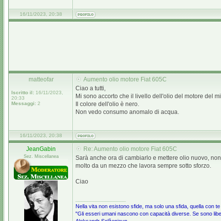
16/11/2023, 20:38
matteofar
Aumento olio motore Fiat 605C
Ciao a tutti,
Iscritto il:
16/11/2023,
Mi sono accorto che il livello dell'olio del motore del
20:33
Messaggi:
2
Il colore dell'olio è nero.
Non vedo consumo anomalo di acqua.
16/11/2023, 20:38
JeanGabin
Re: Aumento olio motore Fiat 605C
Sez. Miscellanea
Sarà anche ora di cambiarlo e mettere olio nuovo, non
molto da un mezzo che lavora sempre sotto sforzo.
Ciao
_________________
Nella vita non esistono sfide, ma solo una sfida, quella con te
"Gli esseri umani nascono con capacità diverse. Se sono liber