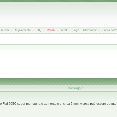
Iscriviti
•
Regolamento
•
FAQ
•
Cerca
•
Iscritti
•
Login
Allevamenti
•
Filiera cort
Messaggio
 mio Fiat 605C super montagna è aumentato di circa 5 mm. A cosa può essere dovuto? 