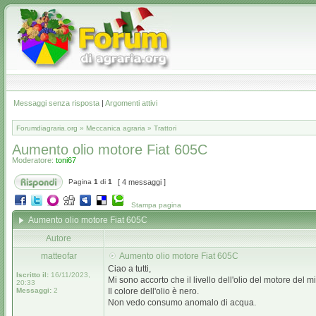
Messaggi senza risposta
|
Argomenti attivi
Forumdiagraria.org
»
Meccanica agraria
»
Trattori
Aumento olio motore Fiat 605C
Moderatore:
toni67
Pagina
1
di
1
[ 4 messaggi ]
Stampa pagina
Aumento olio motore Fiat 605C
Autore
matteofar
Aumento olio motore Fiat 605C
Ciao a tutti,
Iscritto il:
16/11/2023,
Mi sono accorto che il livello dell'olio del motore del
20:33
Messaggi:
2
Il colore dell'olio è nero.
Non vedo consumo anomalo di acqua.