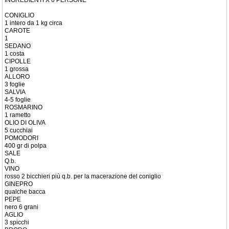
INGREDIENTI X 6 PERSONE
CONIGLIO
1 intero da 1 kg circa
CAROTE
1
SEDANO
1 costa
CIPOLLE
1 grossa
ALLORO
3 foglie
SALVIA
4-5 foglie
ROSMARINO
1 rametto
OLIO DI OLIVA
5 cucchiai
POMODORI
400 gr di polpa
SALE
Q.b.
VINO
rosso 2 bicchieri più q.b. per la macerazione del coniglio
GINEPRO
qualche bacca
PEPE
nero 6 grani
AGLIO
3 spicchi