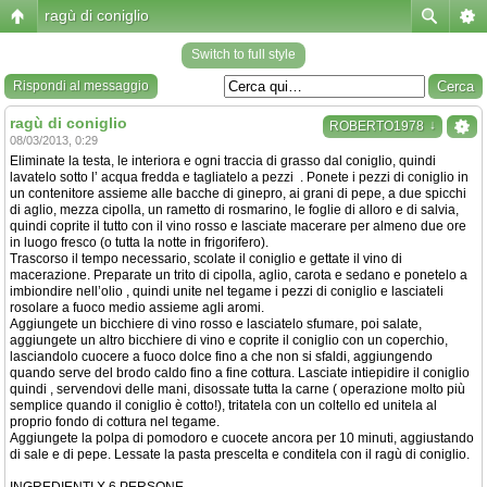
ragù di coniglio
Switch to full style
Rispondi al messaggio
ragù di coniglio
↓
ROBERTO1978
08/03/2013, 0:29
Eliminate la testa, le interiora e ogni traccia di grasso dal coniglio, quindi
lavatelo sotto l’ acqua fredda e tagliatelo a pezzi . Ponete i pezzi di coniglio in
un contenitore assieme alle bacche di ginepro, ai grani di pepe, a due spicchi
di aglio, mezza cipolla, un rametto di rosmarino, le foglie di alloro e di salvia,
quindi coprite il tutto con il vino rosso e lasciate macerare per almeno due ore
in luogo fresco (o tutta la notte in frigorifero).
Trascorso il tempo necessario, scolate il coniglio e gettate il vino di
macerazione. Preparate un trito di cipolla, aglio, carota e sedano e ponetelo a
imbiondire nell’olio , quindi unite nel tegame i pezzi di coniglio e lasciateli
rosolare a fuoco medio assieme agli aromi.
Aggiungete un bicchiere di vino rosso e lasciatelo sfumare, poi salate,
aggiungete un altro bicchiere di vino e coprite il coniglio con un coperchio,
lasciandolo cuocere a fuoco dolce fino a che non si sfaldi, aggiungendo
quando serve del brodo caldo fino a fine cottura. Lasciate intiepidire il coniglio
quindi , servendovi delle mani, disossate tutta la carne ( operazione molto più
semplice quando il coniglio è cotto!), tritatela con un coltello ed unitela al
proprio fondo di cottura nel tegame.
Aggiungete la polpa di pomodoro e cuocete ancora per 10 minuti, aggiustando
di sale e di pepe. Lessate la pasta prescelta e conditela con il ragù di coniglio.