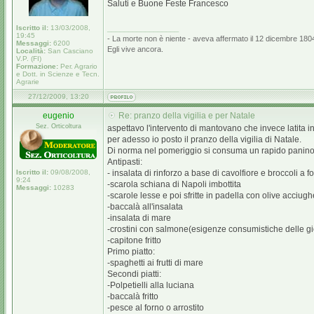
Saluti e Buone Feste Francesco
Iscritto il:
13/03/2008,
_________________
19:45
- La morte non è niente - aveva affermato il 12 dicembre 1804,
Messaggi:
6200
Egli vive ancora.
Località:
San Casciano
V.P. (FI)
Formazione:
Per. Agrario
e Dott. in Scienze e Tecn.
Agrarie
27/12/2009, 13:20
eugenio
Re: pranzo della vigilia e per Natale
Sez. Orticoltura
aspettavo l'intervento di mantovano che invece latita i
per adesso io posto il pranzo della vigilia di Natale.
Di norma nel pomeriggio si consuma un rapido panino a 
Antipasti:
Iscritto il:
09/08/2008,
- insalata di rinforzo a base di cavolfiore e broccoli a fo
9:24
-scarola schiana di Napoli imbottita
Messaggi:
10283
-scarole lesse e poi sfritte in padella con olive acciugh
-baccalà all'insalata
-insalata di mare
-crostini con salmone(esigenze consumistiche delle gi
-capitone fritto
Primo piatto:
-spaghetti ai frutti di mare
Secondi piatti:
-Polpetielli alla luciana
-baccalà fritto
-pesce al forno o arrostito