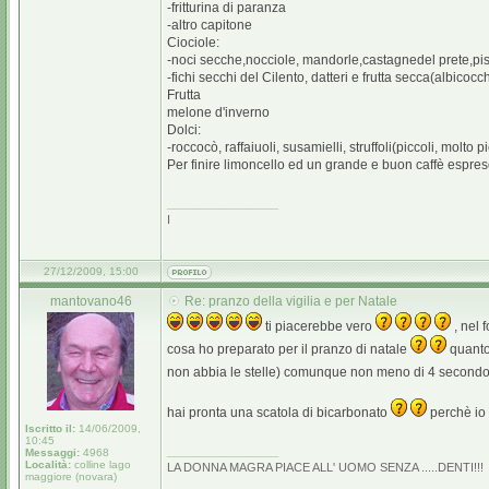
-fritturina di paranza
-altro capitone
Ciociole:
-noci secche,nocciole, mandorle,castagnedel prete,pist
-fichi secchi del Cilento, datteri e frutta secca(albicoc
Frutta
melone d'inverno
Dolci:
-roccocò, raffaiuoli, susamielli, struffoli(piccoli, molto
Per finire limoncello ed un grande e buon caffè espre
_________________
I
27/12/2009, 15:00
mantovano46
Re: pranzo della vigilia e per Natale
ti piacerebbe vero
, nel 
cosa ho preparato per il pranzo di natale
quanto
non abbia le stelle) comunque non meno di 4 secondo
hai pronta una scatola di bicarbonato
perchè io
Iscritto il:
14/06/2009,
10:45
_________________
Messaggi:
4968
Località:
colline lago
LA DONNA MAGRA PIACE ALL' UOMO SENZA .....DENTI!!!
maggiore (novara)