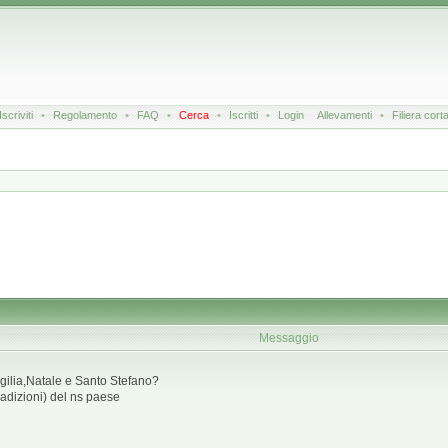
Iscriviti
•
Regolamento
•
FAQ
•
Cerca
•
Iscritti
•
Login
Allevamenti
•
Filiera cort
Messaggio
igilia,Natale e Santo Stefano?
tradizioni) del ns paese