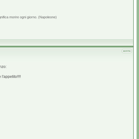
gnifica morire ogni giorno. (Napoleone)
nzo:
l'appetito!!!!