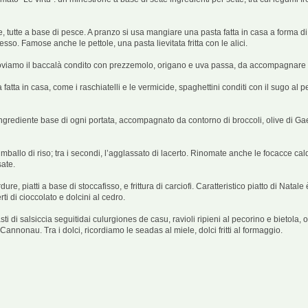
e, tutte a base di pesce. A pranzo si usa mangiare una pasta fatta in casa a forma di ci
esso. Famose anche le pettole, una pasta lievitata fritta con le alici.
 troviamo il baccalà condito con prezzemolo, origano e uva passa, da accompagnare 
atta in casa, come i raschiatelli e le vermicide, spaghettini conditi con il sugo al pesc
grediente base di ogni portata, accompagnato da contorno di broccoli, olive di Gaeta o 
 il timballo di riso; tra i secondi, l’agglassato di lacerto. Rinomate anche le focacce
sate.
re, piatti a base di stoccafisso, e frittura di carciofi. Caratteristico piatto di Natal
rti di cioccolato e dolcini al cedro.
i di salsiccia seguitidai culurgiones de casu, ravioli ripieni al pecorino e bietola, o 
Cannonau. Tra i dolci, ricordiamo le seadas al miele, dolci fritti al formaggio.