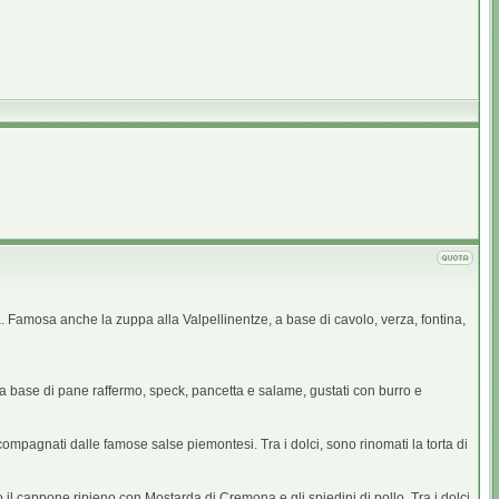
a. Famosa anche la zuppa alla Valpellinentze, a base di cavolo, verza, fontina,
 a base di pane raffermo, speck, pancetta e salame, gustati con burro e
accompagnati dalle famose salse piemontesi. Tra i dolci, sono rinomati la torta di
o il cappone ripieno con Mostarda di Cremona e gli spiedini di pollo. Tra i dolci,