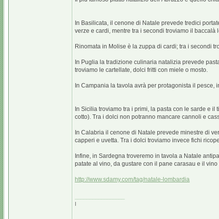
In Basilicata, il cenone di Natale prevede tredici portat
verze e cardi, mentre tra i secondi troviamo il baccalà l
Rinomata in Molise è la zuppa di cardi; tra i secondi
In Puglia la tradizione culinaria natalizia prevede pasta f
troviamo le cartellate, dolci fritti con miele o mosto.
In Campania la tavola avrà per protagonista il pesce, in
In Sicilia troviamo tra i primi, la pasta con le sarde e
cotto). Tra i dolci non potranno mancare cannoli e cas
In Calabria il cenone di Natale prevede minestre di verdu
capperi e uvetta. Tra i dolci troviamo invece fichi ricope
Infine, in Sardegna troveremo in tavola a Natale antipast
patate al vino, da gustare con il pane carasau e il vino 
http://www.sdamy.com/tag/natale-lombardia
_________________
I