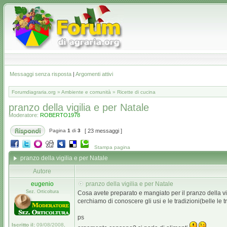
Messaggi senza risposta
|
Argomenti attivi
Forumdiagraria.org
»
Ambiente e comunità
»
Ricette di cucina
pranzo della vigilia e per Natale
Moderatore:
ROBERTO1978
Pagina
1
di
3
[ 23 messaggi ]
Stampa pagina
pranzo della vigilia e per Natale
Autore
eugenio
pranzo della vigilia e per Natale
Sez. Orticoltura
Cosa avete preparato e mangiato per il pranzo della v
cerchiamo di conoscere gli usi e le tradizioni(belle le 
ps
Iscritto il:
09/08/2008,