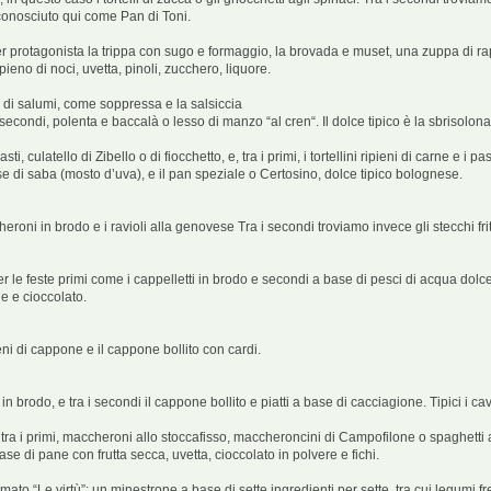
conosciuto qui come Pan di Toni.
per protagonista la trippa con sugo e formaggio, la brovada e muset, una zuppa di rap
pieno di noci, uvetta, pinoli, zucchero, liquore.
o di salumi, come soppressa e la salsiccia
secondi, polenta e baccalà o lesso di manzo “al cren“. Il dolce tipico è la sbrisolon
ulatello di Zibello o di fiocchetto, e, tra i primi, i tortellini ripieni di carne e i pa
se di saba (mosto d’uva), e il pan speziale o Certosino, dolce tipico bolognese.
oni in brodo e i ravioli alla genovese Tra i secondi troviamo invece gli stecchi fritti,
 le feste primi come i cappelletti in brodo e secondi a base di pesci di acqua dolce. 
le e cioccolato.
eni di cappone e il cappone bollito con cardi.
in brodo, e tra i secondi il cappone bollito e piatti a base di cacciagione. Tipici i cava
tra i primi, maccheroni allo stoccafisso, maccheroncini di Campofilone o spaghetti al
se di pane con frutta secca, uvetta, cioccolato in polvere e fichi.
amato “Le virtù”: un minestrone a base di sette ingredienti per sette, tra cui legumi 