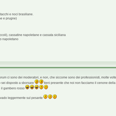
acchi e noci brasiliane.
che e prugne)
 piccoli), cassatine napoletane e cassata siciliana
so napoletano
forum ci sono dei moderatori, e non, che siccome sono dei professionisti, molte volte 
 sei disposto a sborsare
tieni presente che noi non facciamo il cenone della v
 il gambero rosso
 vado leggermente sul pesante