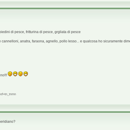
iedini di pesce, fritturina di pesce, grgliata di pesce
e e cannelloni, anatra, faraona, agnello, pollo lesso... e qualcosa ho sicuramente dim
no!!!
ref=tn_tnmn
omeridiano?