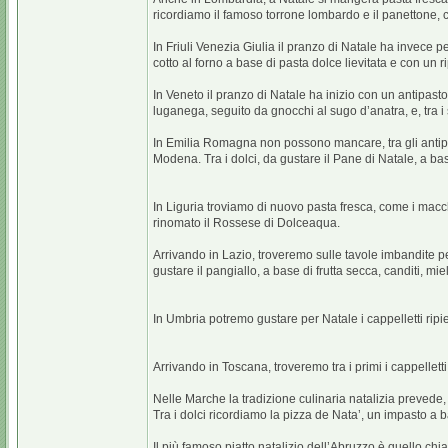
ricordiamo il famoso torrone lombardo e il panettone, 
In Friuli Venezia Giulia il pranzo di Natale ha invece 
cotto al forno a base di pasta dolce lievitata e con un ri
In Veneto il pranzo di Natale ha inizio con un antipast
luganega, seguito da gnocchi al sugo d’anatra, e, tra i 
In Emilia Romagna non possono mancare, tra gli antipasti, c
Modena. Tra i dolci, da gustare il Pane di Natale, a ba
In Liguria troviamo di nuovo pasta fresca, come i maccher
rinomato il Rossese di Dolceaqua.
Arrivando in Lazio, troveremo sulle tavole imbandite per
gustare il pangiallo, a base di frutta secca, canditi, mie
In Umbria potremo gustare per Natale i cappelletti ripi
Arrivando in Toscana, troveremo tra i primi i cappelletti 
Nelle Marche la tradizione culinaria natalizia prevede, 
Tra i dolci ricordiamo la pizza de Nata’, un impasto a ba
Il più famoso piatto natalizio dell’Abruzzo è quello chi