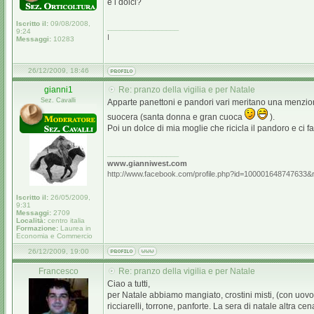
e i dolci?
Iscritto il:
09/08/2008,
_________________
9:24
I
Messaggi:
10283
26/12/2009, 18:46
gianni1
Re: pranzo della vigilia e per Natale
Sez. Cavalli
Apparte panettoni e pandori vari meritano una menzio
suocera (santa donna e gran cuoca
).
Poi un dolce di mia moglie che ricicla il pandoro e ci
_________________
www.gianniwest.com
http://www.facebook.com/profile.php?id=100001648747633&
Iscritto il:
26/05/2009,
9:31
Messaggi:
2709
Località:
centro italia
Formazione:
Laurea in
Economia e Commercio
26/12/2009, 19:00
Francesco
Re: pranzo della vigilia e per Natale
Ciao a tutti,
per Natale abbiamo mangiato, crostini misti, (con uovo so
ricciarelli, torrone, panforte. La sera di natale altra ce