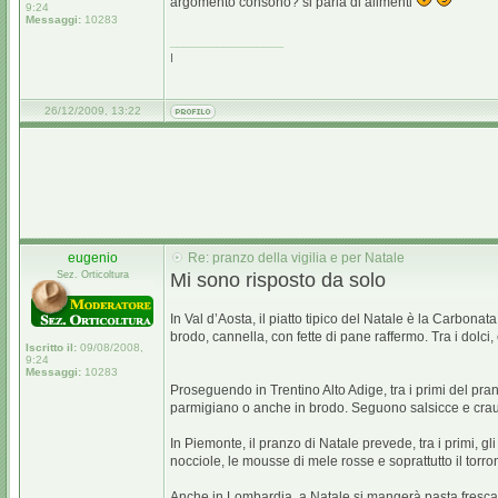
argomento consono? si parla di alimenti
9:24
Messaggi:
10283
_________________
I
26/12/2009, 13:22
eugenio
Re: pranzo della vigilia e per Natale
Sez. Orticoltura
Mi sono risposto da solo
In Val d’Aosta, il piatto tipico del Natale è la Carbon
brodo, cannella, con fette di pane raffermo. Tra i dolci,
Iscritto il:
09/08/2008,
9:24
Messaggi:
10283
Proseguendo in Trentino Alto Adige, tra i primi del pr
parmigiano o anche in brodo. Seguono salsicce e crauti e,
In Piemonte, il pranzo di Natale prevede, tra i primi, gl
nocciole, le mousse di mele rosse e soprattutto il torro
Anche in Lombardia, a Natale si mangerà pasta fresca, in