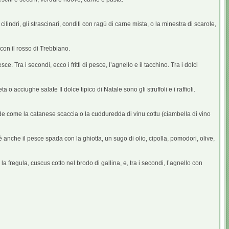
lindri, gli strascinari, conditi con ragù di carne mista, o la minestra di scarole,
con il rosso di Trebbiano.
e. Tra i secondi, ecco i fritti di pesce, l’agnello e il tacchino. Tra i dolci
acciughe salate Il dolce tipico di Natale sono gli struffoli e i raffioli.
 calde come la catanese scaccia o la cudduredda di vinu cottu (ciambella di vino
e è anche il pesce spada con la ghiotta, un sugo di olio, cipolla, pomodori, olive,
la fregula, cuscus cotto nel brodo di gallina, e, tra i secondi, l’agnello con