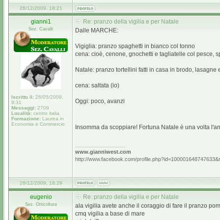
26/12/2009, 18:21
gianni1
Re: pranzo della vigilia e per Natale
Sez. Cavalli
Dalle MARCHE:
Vigiglia: pranzo spaghetti in bianco col tonno
cena: cioè, cenone, gnochetti e tagliatelle col pesce, sp
Natale: pranzo tortellini fatti in casa in brodo, lasagn
cena: saltata (io)
Iscritto il:
26/05/2009,
Oggi: poco, avanzi
9:31
Messaggi:
2709
Località:
centro italia
Formazione:
Laurea in
Economia e Commercio
Insomma da scoppiare! Fortuna Natale è una volta l'an
_________________
www.gianniwest.com
http://www.facebook.com/profile.php?id=100001648747633&
26/12/2009, 18:29
eugenio
Re: pranzo della vigilia e per Natale
Sez. Orticoltura
ala vigilia avete anche il coraggio di fare il pranzo p
cmq vigilia a base di mare