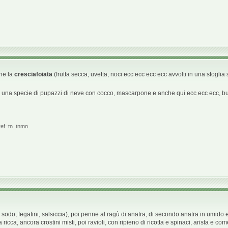
ne la
cresciafoiata
(frutta secca, uvetta, noci ecc ecc ecc ecc avvolti in una sfoglia s
 fa una specie di pupazzi di neve con cocco, mascarpone e anche qui ecc ecc ecc, b
ref=tn_tnmn
do, fegatini, salsiccia), poi penne al ragù di anatra, di secondo anatra in umido e ar
na ricca, ancora crostini misti, poi ravioli, con ripieno di ricotta e spinaci, arista e