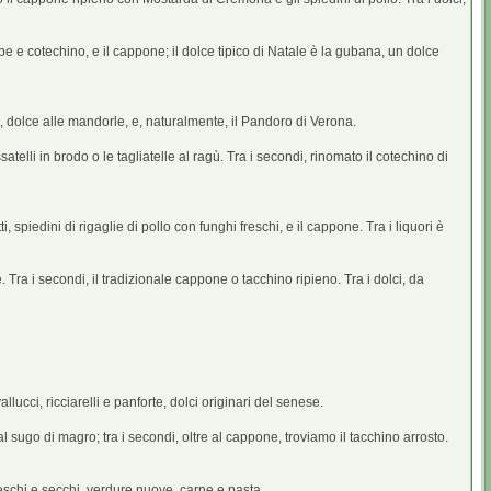
e e cotechino, e il cappone; il dolce tipico di Natale è la gubana, un dolce
a, dolce alle mandorle, e, naturalmente, il Pandoro di Verona.
ssatelli in brodo o le tagliatelle al ragù. Tra i secondi, rinomato il cotechino di
 spiedini di rigaglie di pollo con funghi freschi, e il cappone. Tra i liquori è
Tra i secondi, il tradizionale cappone o tacchino ripieno. Tra i dolci, da
llucci, ricciarelli e panforte, dolci originari del senese.
 sugo di magro; tra i secondi, oltre al cappone, troviamo il tacchino arrosto.
freschi e secchi, verdure nuove, carne e pasta.