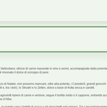
ata Valdostana: strisce di carne macerate in vino e aromi, accompagnate dalla polent
 è rinomato il dolce di sciroppo di pere.
anzo di Natale, non possono mancare, oltre alla polenta, i Canederli, grandi gnocchi
 tra i dolci, lo Strudel e lo Zelten, dolce a base di frutta secca e canditi.
i agnolotti ripieni di carne e verdure; segue il bollito misto o il cappone, entrambi 
ne d’Alba.
 questo caso i tortelli di zucca o gli gnocchetti agli spinaci. Tra i secondi troviam