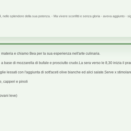
 nello splendore della sua potenza. - Ma vivere sconfitti e senza gloria - aveva aggiunto - si
n materia e chiamo Bea per la sua esperienza nell'arte culinaria.
base di mozzarella di bufale e prosciutto crudo.La sera verso le 8,30 inizia il pra
glie lessati con l'aggiunta di sott'aceti olive bianche ed alici salate.Serve x stimolare 
e, capperi e pinoli
ovani leve)