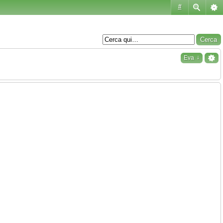
#
↓
Eva