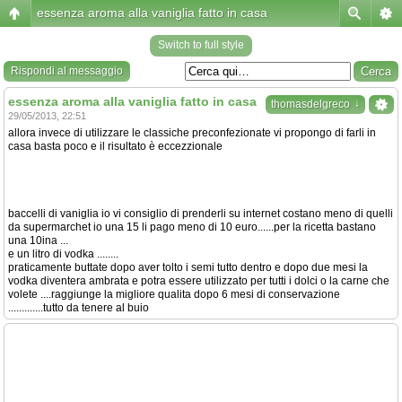
essenza aroma alla vaniglia fatto in casa
Switch to full style
Rispondi al messaggio
essenza aroma alla vaniglia fatto in casa
↓
thomasdelgreco
29/05/2013, 22:51
allora invece di utilizzare le classiche preconfezionate vi propongo di farli in
casa basta poco e il risultato è eccezzionale
baccelli di vaniglia io vi consiglio di prenderli su internet costano meno di quelli
da supermarchet io una 15 li pago meno di 10 euro......per la ricetta bastano
una 10ina ...
e un litro di vodka ........
praticamente buttate dopo aver tolto i semi tutto dentro e dopo due mesi la
vodka diventera ambrata e potra essere utilizzato per tutti i dolci o la carne che
volete ....raggiunge la migliore qualita dopo 6 mesi di conservazione
.............tutto da tenere al buio