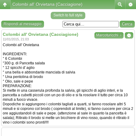
Colombi all' Orvietana (Cacciagione)
Switch to full style
Rispondi al messaggio
Colombi all' Orvietana (Cacciagione)
↓
Marcoturicchi
11/01/2015, 21:03
Colombi all' Orvietana
INGREDIENTI:
° 6 Colombi
°300 g. di Pancetta salata
° 12 spicchi d' aglio
° una bella e abbondante manciata di salvia
° Una pentolina di brodo
° Olio, sale e pepe
PREPARAZIONE:
Si mette in una casserula profonda la salvia, gli spicchi di aglio interi, e la
pancetta a cubetti piccoli con un po di olio e si fa rosolare il tutto per circa 10
minuti a fuoco vivace.
Dopodiche si aggiungono i colombi tagliati a quarti, si fanno rosolare altri 5
minuti e si coprono col brodo ( coprendoli al limite), si fanno cuocere per circa 2
ore aggiustandoli di sale e pepe. (attenzione al sale in quanto la pancetta è
salata); Ritirato il brodo si mette un bicchiere di vino rosso, quando è ritirato il
vino i colombi sono pronti!!!!