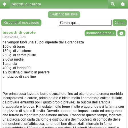
biscotti di carote
Switch to full style
Rispondi al messaggio
biscotti di carote
↓
thomasdelgreco
03/06/2013, 0:24
ne vengon fuori una 15 poi dipende dalla grandezza
150 g. di burro
150 g. di zucchero
250 g. di carote pulite
2 uova medie
1 arancia
400 g. di farina 00
1/2 bustina di lievito in polvere
un pizzico di sale fino
Per prima cosa lavorate burro e zucchero fino ad ottenere una crema morbida
Incorporatevi le carote, prima pelate e tritate molto finemente(o cotte e frullate
da provare entrambi poi il gusto propio prevae), la buccia dell’arancia
grattugiata e le uova. Rimestate molto bene il tutto e aggiungetevi la farina con
un pizzico di sale e il lievito. Dovrete ottenere un impasto sodo ed omogeneo
che terrete in frigorifero per almeno un’ora. Trascorso questo tempo, foderate
una placca con carta da forno e distribuitevi dei mucchietti di composto delle
dimensioni di un’albicocca, tenendoli ben distanziati. Infornate in forno