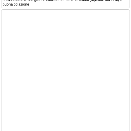
preriscaldato a 180 gradi e cuocete per circa 15 minuti (dipende dai forni) e
buona colazione