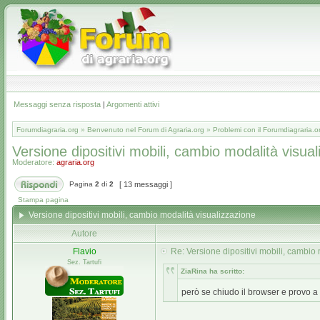
Messaggi senza risposta
|
Argomenti attivi
Forumdiagraria.org
»
Benvenuto nel Forum di Agraria.org
»
Problemi con il Forumdiagraria.o
Versione dipositivi mobili, cambio modalità visua
Moderatore:
agraria.org
Pagina
2
di
2
[ 13 messaggi ]
Stampa pagina
Versione dipositivi mobili, cambio modalità visualizzazione
Autore
Flavio
Re: Versione dipositivi mobili, cambio 
Sez. Tartufi
ZiaRina ha scritto:
però se chiudo il browser e provo a 