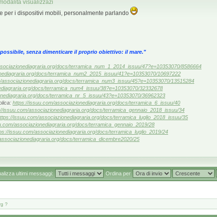
modalità visualizzazi
tile per i dispositivi mobili, personalmente parlando
ossibile, senza dimenticare il proprio obiettivo: il mare."
associazionediagraria.org/docs/terramica_num_1_2014_issuu/47?e=10353070/8586664
ionediagraria.org/docs/terramica_num2_2015_issuu/41?e=10353070/10697222
om/associazionediagraria.org/docs/terramica_num3_issuu/45?e=10353070/13515284
nediagraria.org/docs/terramica_num4_issuu/38?e=10353070/32332678
ionediagraria.org/docs/terramica_nr_5_issuu/43?e=10353070/36962323
olica:
https://issuu.com/associazionediagraria.org/docs/terramica_6_issuu/40
://issuu.com/associazionediagraria.org/docs/terramica_gennaio_2018_issuu/34
ttps://issuu.com/associazionediagraria.org/docs/terramica_luglio_2018_issuu/35
uu.com/associazionediagraria.org/docs/terramica_gennaio_2019/28
ps://issuu.com/associazionediagraria.org/docs/terramica_luglio_2019/24
/associazionediagraria.org/docs/terramica_dicembre2020/25
ualizza ultimi messaggi:
Ordina per
rg ?