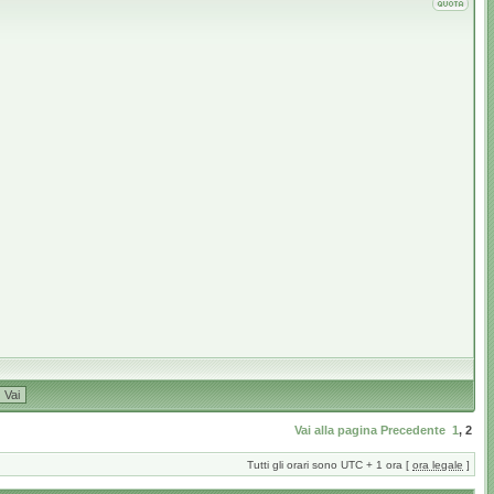
Vai alla pagina
Precedente
1
,
2
Tutti gli orari sono UTC + 1 ora [
ora legale
]