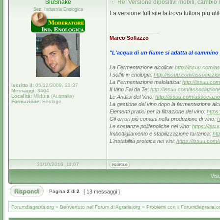
BluSnake
Re: Versione dipositivi mobili, cambio 
Sez. Industria Enologica
La versione full site la trovo tuttora piu u
_________________
Marco Sollazzo
"L'acqua di un fiume si adatta al cammino p
La Fermentazione alcolica:
http://issuu.com/
I solfiti in enologia:
http://issuu.com/associaz
La Fermentazione malolattica:
http://issuu.c
Iscritto il:
05/12/2009, 22:37
Il Vino Fai da Te:
http://issuu.com/associazio
Messaggi:
3404
Località:
Mildura (Australia)
Le Analisi del Vino:
http://issuu.com/associaz
Formazione:
Enologo
La gestione del vino dopo la fermentazione alc
Elementi pratici per la filtrazione del vino:
https
Gli errori più comuni nella produzione di vino:
h
Le sostanze polifenoliche nel vino:
https://iss
Imbottigliamento e stabilizzazione tartarica:
htt
L'instabilità proteica nei vini:
https://issuu.com
31/10/2016, 11:07
Vis
Pagina
2
di
2
[ 13 messaggi ]
Forumdiagraria.org
»
Benvenuto nel Forum di Agraria.org
»
Problemi con il Forumdiagraria.o