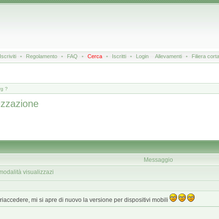
Iscriviti
•
Regolamento
•
FAQ
•
Cerca
•
Iscritti
•
Login
Allevamenti
•
Filiera cort
rg ?
lizzazione
Messaggio
modalità visualizzazi
riaccedere, mi si apre di nuovo la versione per dispositivi mobili