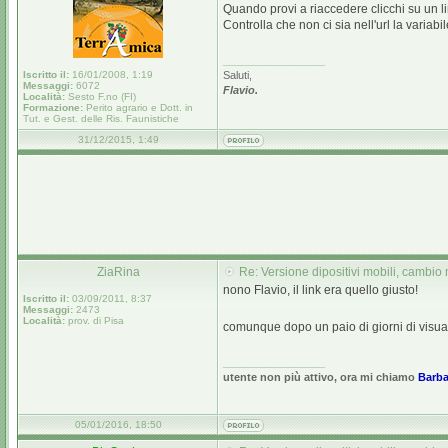
Quando provi a riaccedere clicchi su un link
Controlla che non ci sia nell'url la vari
_________________
Iscritto il:
16/01/2008, 1:19
Saluti,
Messaggi:
6072
Flavio.
Località:
Sesto F.no (FI)
Formazione:
Perito agrario e Dott. in
Tut. e Gest. delle Ris. Faunistiche
31/12/2015, 1:49
ZiaRina
Re: Versione dipositivi mobili, cambio 
nono Flavio, il link era quello giusto!
Iscritto il:
03/09/2011, 8:37
Messaggi:
2473
Località:
prov. di Pisa
comunque dopo un paio di giorni di visua
_________________
utente non più attivo, ora mi chiamo
Barba
05/01/2016, 18:50