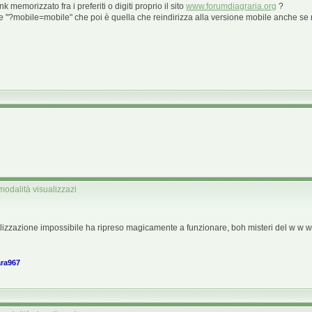
 memorizzato fra i preferiti o digiti proprio il sito
www.forumdiagraria.org
?
abile "?mobile=mobile" che poi è quella che reindirizza alla versione mobile anche s
modalità visualizzazi
lizzazione impossibile ha ripreso magicamente a funzionare, boh misteri del w w 
ra967