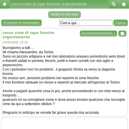
cerco cime di rape fresche urgentemente
Switch to full style
Rispondi al messaggio
cerco cime di rape fresche
↓
alessandromolinelli
urgentemente
26/06/2009, 19:25
Buongiorno a tutti ...
Mi chiamo Alessandro, da Torino.
Sono un piccolo artigiano e nel mio laboratorio preparo pomodorini semi dried
e friarielli saltati in pentola, freschi, puliti a mano conditi con olio aglio e
peperoncino.
Con i pomodori non ho problemi , il grappolo Sicilia va verso la stagione
buona.
Ho invece seri, serissimi problemi nel reperire le cime fresche.
Il mio fornitore abituale no riesce e reperirli al mercato all'ingrosso di Torino.
Anche a pagarli quanche cosa in piu, anche provvedendo io con miei mezzi al
trasporto ...
qualcuno mi sa consigliare come e dove posso trovare qualcuno che raccoglie
cime da qui a settembre ottobre ?
Ringrazio in anticipo se vorrete far girare questa mia accorata.