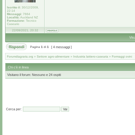
Iscritto il:
30/12/2009,
22:14
Messaggi:
7664
Località:
Auckland NZ
Formazione:
Tecnico
Caseario
22/09/2021, 20:32
Vis
Pagina
1
di
1
[ 4 messaggi ]
Forumdiagraria.org
»
Settore agro-alimentare
»
Industria lattiero-casearia
»
Formaggi ovini
Chi c’è in linea
Visitano il forum: Nessuno e 24 ospiti
Cerca per: