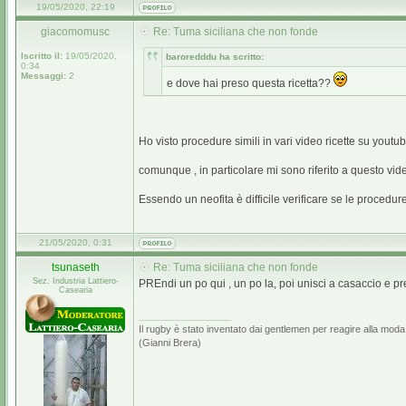
19/05/2020, 22:19
giacomomusc
Re: Tuma siciliana che non fonde
Iscritto il:
19/05/2020,
baroredddu ha scritto:
0:34
Messaggi:
2
e dove hai preso questa ricetta??
Ho visto procedure simili in vari video ricette su youtub
comunque , in particolare mi sono riferito a questo vid
Essendo un neofita è difficile verificare se le procedu
21/05/2020, 0:31
tsunaseth
Re: Tuma siciliana che non fonde
Sez. Industria Lattiero-
PREndi un po qui , un po la, poi unisci a casaccio e p
Casearia
_________________
Il rugby è stato inventato dai gentlemen per reagire alla mod
(Gianni Brera)