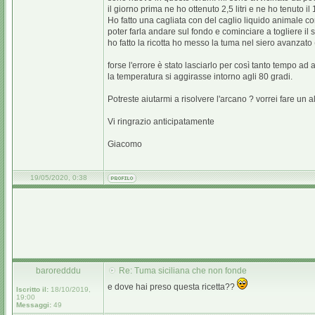
il giorno prima ne ho ottenuto 2,5 litri e ne ho tenuto i
Ho fatto una cagliata con del caglio liquido animale co
poter farla andare sul fondo e cominciare a togliere il 
ho fatto la ricotta ho messo la tuma nel siero avanzato 
forse l'errore è stato lasciarlo per così tanto tempo ad
la temperatura si aggirasse intorno agli 80 gradi.
Potreste aiutarmi a risolvere l'arcano ? vorrei fare un al
Vi ringrazio anticipatamente
Giacomo
19/05/2020, 0:38
baroredddu
Re: Tuma siciliana che non fonde
e dove hai preso questa ricetta??
Iscritto il:
18/10/2019,
19:00
Messaggi:
49