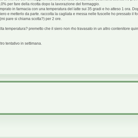
l 10% per fare della ricotta dopo la lavorazione del formaggio.
mprato in farmacia con una temperatura del latte sui 35 gradi e ho atteso 1 ora. Dop
siero e metterlo da parte. raccolta la cagliata e messa nelle fuscelle ho pressato il 
(mi pare si chiama scotta?) per 2 ore.
 alta temperatura? premetto che il siero non rho travasato in un altro contenitore qui
tro tentativo in settimana.