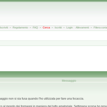
Iscriviti
•
Regolamento
•
FAQ
•
Cerca
•
Iscritti
•
Login
Allevamenti
•
Filiera cort
Messaggio
ggio non si sia fusa quando l'ho utilizzata per fare una focaccia.
al mondo dei formaggi in maniera del tutto amatoriale. Settimana scorsa ho provato a