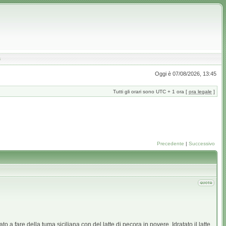
a
Oggi è 07/08/2026, 13:45
Tutti gli orari sono UTC + 1 ora [
ora legale
]
Precedente
|
Successivo
 fare della tuma siciliana con del latte di pecora in povere. Idratato il latte