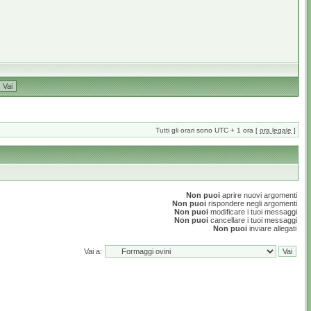
Tutti gli orari sono UTC + 1 ora [
ora legale
]
Non puoi
aprire nuovi argomenti
Non puoi
rispondere negli argomenti
Non puoi
modificare i tuoi messaggi
Non puoi
cancellare i tuoi messaggi
Non puoi
inviare allegati
Vai a: