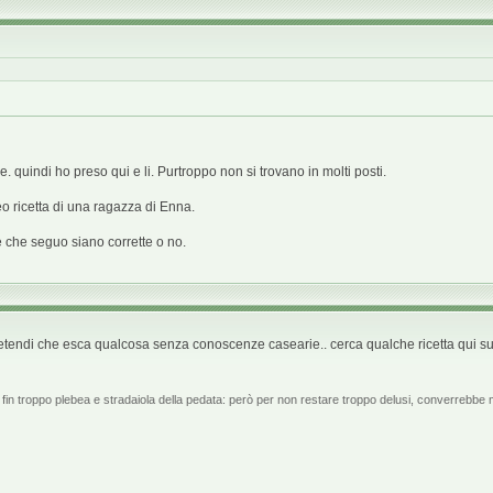
e. quindi ho preso qui e li. Purtroppo non si trovano in molti posti.
eo ricetta di una ragazza di Enna.
re che seguo siano corrette o no.
retendi che esca qualcosa senza conoscenze casearie.. cerca qualche ricetta qui sul
a fin troppo plebea e stradaiola della pedata: però per non restare troppo delusi, converrebb