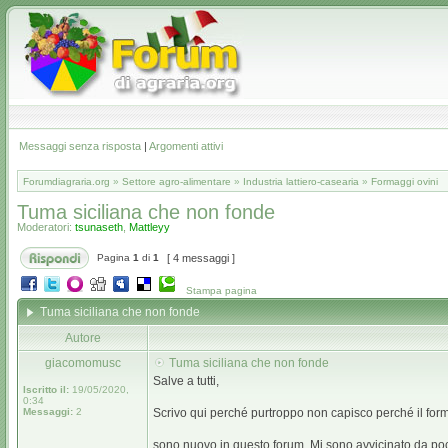
Messaggi senza risposta
|
Argomenti attivi
Forumdiagraria.org
»
Settore agro-alimentare
»
Industria lattiero-casearia
»
Formaggi ovini
Tuma siciliana che non fonde
Moderatori:
tsunaseth
,
Mattleyy
Pagina
1
di
1
[ 4 messaggi ]
Stampa pagina
Tuma siciliana che non fonde
Autore
giacomomusc
Tuma siciliana che non fonde
Salve a tutti,
Iscritto il:
19/05/2020,
0:34
Messaggi:
2
Scrivo qui perché purtroppo non capisco perché il forma
sono nuovo in questo forum. Mi sono avvicinato da poco 