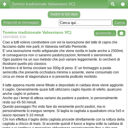
Tomino tradizionale Valsesiano VC)
Switch to full style
Rispondi al messaggio
Tomino tradizionale Valsesiano VC)
↓
giuserode
15/07/2018, 9:24
Ciao a tutti volevo condividere con voi la lavorazione del latte di capra che
facciamo dalle mie parti, in Valsesia nell'alto Piemonte.
E' una lavorazione molto artigianale che viene svolta in baite anche a 2500mt,
di conseguenza non ci saranno pastorizzazioni, fermenti o sieroinnesti.
Ogni pastore ha un suo metodo che può variare leggermente. Io cercherò di
illustrarvi quello più classico.
Il tomino è di forma circolare sui 300g di peso. E' un formaggio a pasta
semicotta che presenta occhiatura minima o assente, viene consumato con
circa un mese di stagionatura e si presenta piuttosto morbido.
Il latte appena munto viene filtrato e depositato in caldaia dove viene aggiunto
il caglio. Generalmente quasi tutti utilizzano caglio liquido di vitello, qualcuno
anche caglio in polvere.
Anche qui i tempi di attesa variano da pastore a pastore, io personalmente
resto sui 45-50 minuti.
Questo passaggio l'ho visto fare da veramente pochi pastori, ma io
personalmente lo eseguo sempre. Si taglia la cagliata a quadratoni circa 5x5 e
lascio riposare 5-10 minuti.
Chi non effettua il taglio della cagliata procede direttamente con la rottura della
cagliata a chicco di mais. Si accende quindi il fuoco a legna sotto la caldaia di