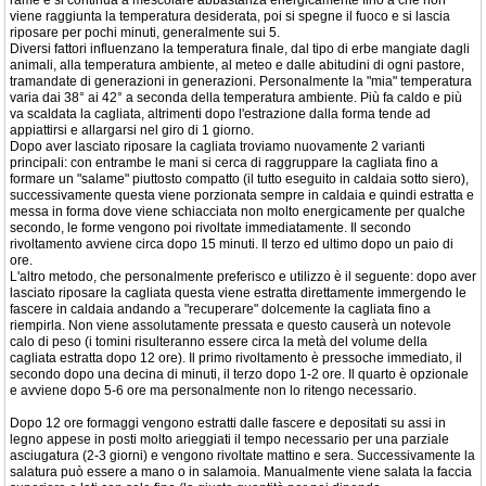
rame e si continua a mescolare abbastanza energicamente fino a che non
viene raggiunta la temperatura desiderata, poi si spegne il fuoco e si lascia
riposare per pochi minuti, generalmente sui 5.
Diversi fattori influenzano la temperatura finale, dal tipo di erbe mangiate dagli
animali, alla temperatura ambiente, al meteo e dalle abitudini di ogni pastore,
tramandate di generazioni in generazioni. Personalmente la "mia" temperatura
varia dai 38° ai 42° a seconda della temperatura ambiente. Più fa caldo e più
va scaldata la cagliata, altrimenti dopo l'estrazione dalla forma tende ad
appiattirsi e allargarsi nel giro di 1 giorno.
Dopo aver lasciato riposare la cagliata troviamo nuovamente 2 varianti
principali: con entrambe le mani si cerca di raggruppare la cagliata fino a
formare un "salame" piuttosto compatto (il tutto eseguito in caldaia sotto siero),
successivamente questa viene porzionata sempre in caldaia e quindi estratta e
messa in forma dove viene schiacciata non molto energicamente per qualche
secondo, le forme vengono poi rivoltate immediatamente. Il secondo
rivoltamento avviene circa dopo 15 minuti. Il terzo ed ultimo dopo un paio di
ore.
L'altro metodo, che personalmente preferisco e utilizzo è il seguente: dopo aver
lasciato riposare la cagliata questa viene estratta direttamente immergendo le
fascere in caldaia andando a "recuperare" dolcemente la cagliata fino a
riempirla. Non viene assolutamente pressata e questo causerà un notevole
calo di peso (i tomini risulteranno essere circa la metà del volume della
cagliata estratta dopo 12 ore). Il primo rivoltamento è pressoche immediato, il
secondo dopo una decina di minuti, il terzo dopo 1-2 ore. Il quarto è opzionale
e avviene dopo 5-6 ore ma personalmente non lo ritengo necessario.
Dopo 12 ore formaggi vengono estratti dalle fascere e depositati su assi in
legno appese in posti molto arieggiati il tempo necessario per una parziale
asciugatura (2-3 giorni) e vengono rivoltate mattino e sera. Successivamente la
salatura può essere a mano o in salamoia. Manualmente viene salata la faccia