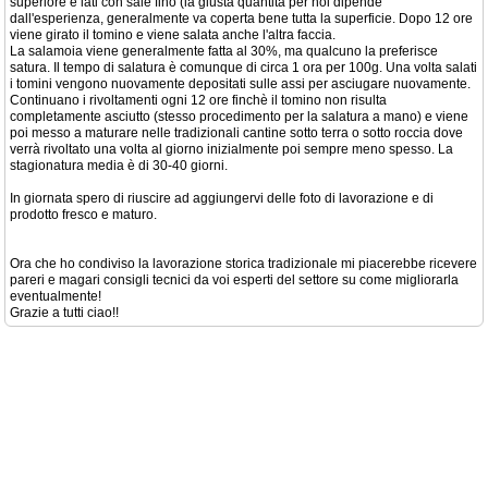
superiore e lati con sale fino (la giusta quantità per noi dipende
dall'esperienza, generalmente va coperta bene tutta la superficie. Dopo 12 ore
viene girato il tomino e viene salata anche l'altra faccia.
La salamoia viene generalmente fatta al 30%, ma qualcuno la preferisce
satura. Il tempo di salatura è comunque di circa 1 ora per 100g. Una volta salati
i tomini vengono nuovamente depositati sulle assi per asciugare nuovamente.
Continuano i rivoltamenti ogni 12 ore finchè il tomino non risulta
completamente asciutto (stesso procedimento per la salatura a mano) e viene
poi messo a maturare nelle tradizionali cantine sotto terra o sotto roccia dove
verrà rivoltato una volta al giorno inizialmente poi sempre meno spesso. La
stagionatura media è di 30-40 giorni.
In giornata spero di riuscire ad aggiungervi delle foto di lavorazione e di
prodotto fresco e maturo.
Ora che ho condiviso la lavorazione storica tradizionale mi piacerebbe ricevere
pareri e magari consigli tecnici da voi esperti del settore su come migliorarla
eventualmente!
Grazie a tutti ciao!!