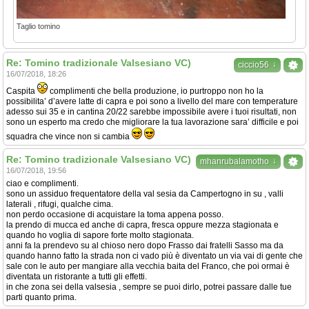
Taglio tomino
Re: Tomino tradizionale Valsesiano VC)
↓
ciccio56
16/07/2018, 18:26
Caspita
complimenti che bella produzione, io purtroppo non ho la
possibilita’ d’avere latte di capra e poi sono a livello del mare con temperature
adesso sui 35 e in cantina 20/22 sarebbe impossibile avere i tuoi risultati, non
sono un esperto ma credo che migliorare la tua lavorazione sara’ difficile e poi
squadra che vince non si cambia
Re: Tomino tradizionale Valsesiano VC)
↓
mhanrubalamotho
16/07/2018, 19:56
ciao e complimenti.
sono un assiduo frequentatore della val sesia da Campertogno in su , valli
laterali , rifugi, qualche cima.
non perdo occasione di acquistare la toma appena posso.
la prendo di mucca ed anche di capra, fresca oppure mezza stagionata e
quando ho voglia di sapore forte molto stagionata.
anni fa la prendevo su al chioso nero dopo Frasso dai fratelli Sasso ma da
quando hanno fatto la strada non ci vado più è diventato un via vai di gente che
sale con le auto per mangiare alla vecchia baita del Franco, che poi ormai è
diventata un ristorante a tutti gli effetti.
in che zona sei della valsesia , sempre se puoi dirlo, potrei passare dalle tue
parti quanto prima.