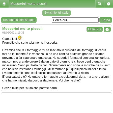
Moscerini molto piccoli
Switch to full style
Rispondi al messaggio
Moscerini molto piccoli
↓
Lalla32
08/09/2021, 19:35
Ciao a tutti
Premetto che sono totalmente inesperta.
Un'amica che fa il formaggio mi ha lasciato in custodia dei formaggi di capra
fatti da lei mentre è in vacanza. Io ho una cantina piuttosto grande e stiamo
provando a far stagionare qualcosa. Ho coperto i formaggi con una zanzariera,
ma con mio grande orrore è da un paio di giorni che ci trovo dentro qualche
moscerino. Sono piuttosto piccoli. Sicuramente non sono le mosche da 4-5 mm
che ho letto infestano i formaggi. Mi sembrano più quelli piccolini della frutta.
Evidentemente sono così piccoli da passare attraverso la retina.
E' una catastrofe? Ho qualche formaggio a crosta ormai dura, ma anche alcuni
che hanno iniziato da poco a stagionare. Voi che ne dite?
Grazie mille per l'aiuto che potrete darmi!