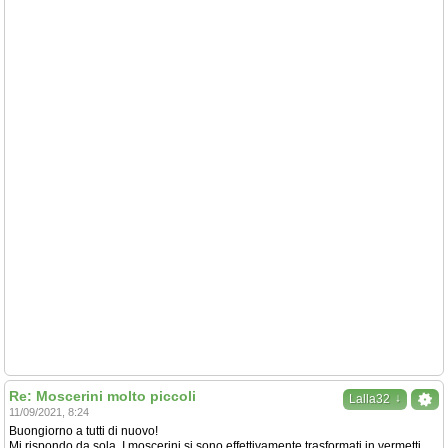
Re: Moscerini molto piccoli
↓
Lalla32
11/09/2021, 8:24
Buongiorno a tutti di nuovo!
Mi rispondo da sola. I moscerini si sono effettivamente trasformati in vermetti