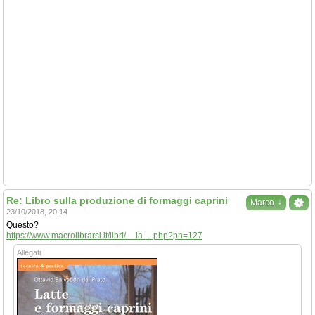
Re: Libro sulla produzione di formaggi caprini
↓
Marco
23/10/2018, 20:14
Questo?
https://www.macrolibrarsi.it/libri/__la ... php?pn=127
Allegati