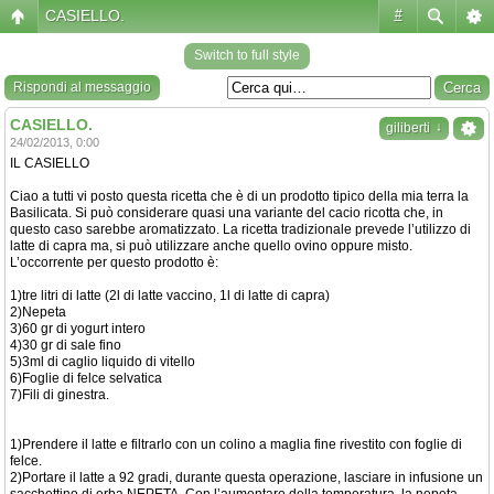
CASIELLO.
#
Switch to full style
Rispondi al messaggio
CASIELLO.
↓
giliberti
24/02/2013, 0:00
IL CASIELLO
Ciao a tutti vi posto questa ricetta che è di un prodotto tipico della mia terra la
Basilicata. Si può considerare quasi una variante del cacio ricotta che, in
questo caso sarebbe aromatizzato. La ricetta tradizionale prevede l’utilizzo di
latte di capra ma, si può utilizzare anche quello ovino oppure misto.
L’occorrente per questo prodotto è:
1)tre litri di latte (2l di latte vaccino, 1l di latte di capra)
2)Nepeta
3)60 gr di yogurt intero
4)30 gr di sale fino
5)3ml di caglio liquido di vitello
6)Foglie di felce selvatica
7)Fili di ginestra.
1)Prendere il latte e filtrarlo con un colino a maglia fine rivestito con foglie di
felce.
2)Portare il latte a 92 gradi, durante questa operazione, lasciare in infusione un