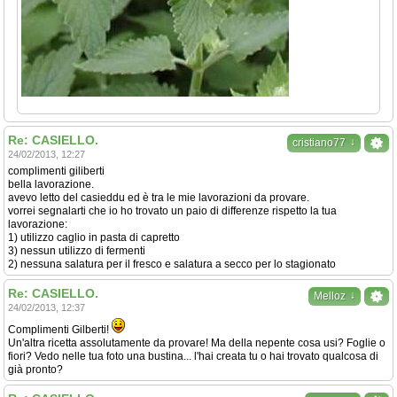
Re: CASIELLO.
↓
cristiano77
24/02/2013, 12:27
complimenti giliberti
bella lavorazione.
avevo letto del casieddu ed è tra le mie lavorazioni da provare.
vorrei segnalarti che io ho trovato un paio di differenze rispetto la tua
lavorazione:
1) utilizzo caglio in pasta di capretto
3) nessun utilizzo di fermenti
2) nessuna salatura per il fresco e salatura a secco per lo stagionato
Re: CASIELLO.
↓
Melloz
24/02/2013, 12:37
Complimenti Gilberti!
Un'altra ricetta assolutamente da provare! Ma della nepente cosa usi? Foglie o
fiori? Vedo nelle tua foto una bustina... l'hai creata tu o hai trovato qualcosa di
già pronto?