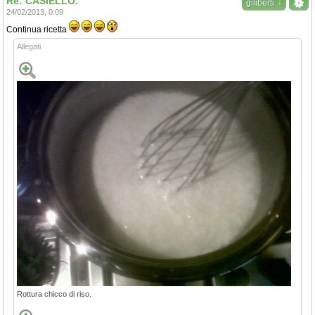
Re: CASIELLO.
↓
giliberti
24/02/2013, 0:09
Continua ricetta
Allegati
Rottura chicco di riso.