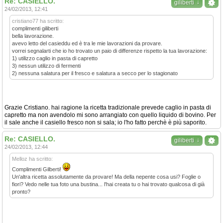
Re: CASIELLO.
↓
giliberti
24/02/2013, 12:41
cristiano77 ha scritto:
complimenti giliberti
bella lavorazione.
avevo letto del casieddu ed è tra le mie lavorazioni da provare.
vorrei segnalarti che io ho trovato un paio di differenze rispetto la tua lavorazione:
1) utilizzo caglio in pasta di capretto
3) nessun utilizzo di fermenti
2) nessuna salatura per il fresco e salatura a secco per lo stagionato
Grazie Cristiano. hai ragione la ricetta tradizionale prevede caglio in pasta di
capretto ma non avendolo mi sono arrangiato con quello liquido di bovino. Per
il sale anche il casiello fresco non si sala; io l'ho fatto perchè è più saporito.
Re: CASIELLO.
↓
giliberti
24/02/2013, 12:44
Melloz ha scritto:
Complimenti Gilberti!
Un'altra ricetta assolutamente da provare! Ma della nepente cosa usi? Foglie o
fiori? Vedo nelle tua foto una bustina... l'hai creata tu o hai trovato qualcosa di già
pronto?