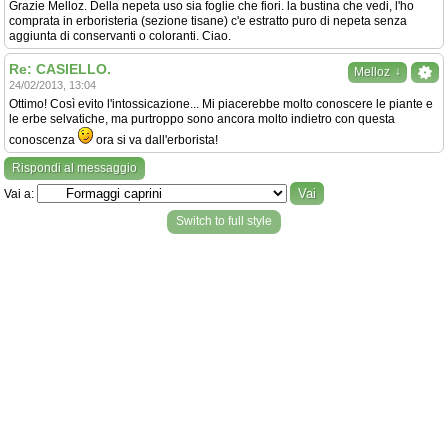
Grazie Melloz. Della nepeta uso sia foglie che fiori. la bustina che vedi, l'ho
comprata in erboristeria (sezione tisane) c'e estratto puro di nepeta senza
aggiunta di conservanti o coloranti. Ciao.
Re: CASIELLO.
↓
Melloz
24/02/2013, 13:04
Ottimo! Così evito l'intossicazione... Mi piacerebbe molto conoscere le piante e
le erbe selvatiche, ma purtroppo sono ancora molto indietro con questa
conoscenza
ora si va dall'erborista!
Rispondi al messaggio
Vai a:
Switch to full style