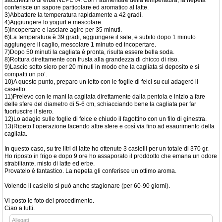
sacchettino di erba NEPETA. Con l’aumentare della temperatura, la nepeta
conferisce un sapore particolare ed aromatico al latte.
3)Abbattere la temperatura rapidamente a 42 gradi.
4)Aggiungere lo yogurt e mescolare.
5)Incopertare e lasciare agire per 35 minuti.
6)La temperatura è 39 gradi, aggiungere il sale, e subito dopo 1 minuto
aggiungere il caglio, mescolare 1 minuto ed incopertare.
7)Dopo 50 minuti la cagliata è pronta, risulta essere bella soda.
8)Rottura direttamente con frusta alla grandezza di chicco di riso.
9)Lascio sotto siero per 20 minuti in modo che la cagliata si deposito e si
compatti un po’.
10)A questo punto, preparo un letto con le foglie di felci su cui adagerò il
casiello.
11)Prelevo con le mani la cagliata direttamente dalla pentola e inizio a fare
delle sfere del diametro di 5-6 cm, schiacciando bene la cagliata per far
fuoriuscire il siero.
12)Lo adagio sulle foglie di felce e chiudo il fagottino con un filo di ginestra.
13)Ripeto l’operazione facendo altre sfere e così via fino ad esaurimento della
cagliata.
In questo caso, su tre litri di latte ho ottenute 3 casielli per un totale di 370 gr.
Ho riposto in frigo e dopo 9 ore ho assaporato il proddotto che emana un odore
strabiliante, misto di latte ed erbe.
Provatelo è fantastico. La nepeta gli conferisce un ottimo aroma.
Volendo il casiello si può anche stagionare (per 60-90 giorni).
Vi posto le foto del procedimento.
Ciao a tutti.
Allegati