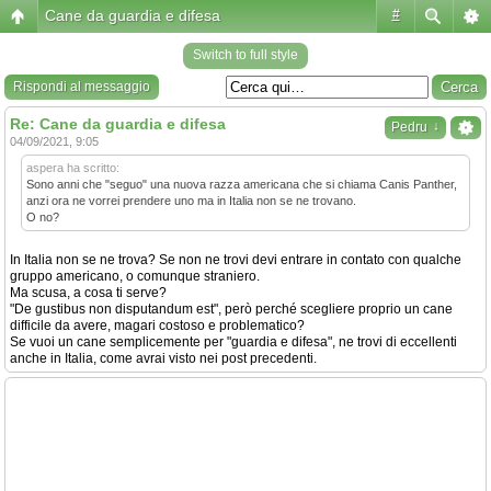
Cane da guardia e difesa
#
Switch to full style
Rispondi al messaggio
Re: Cane da guardia e difesa
↓
Pedru
04/09/2021, 9:05
aspera ha scritto:
Sono anni che "seguo" una nuova razza americana che si chiama Canis Panther,
anzi ora ne vorrei prendere uno ma in Italia non se ne trovano.
O no?
In Italia non se ne trova? Se non ne trovi devi entrare in contato con qualche
gruppo americano, o comunque straniero.
Ma scusa, a cosa ti serve?
"De gustibus non disputandum est", però perché scegliere proprio un cane
difficile da avere, magari costoso e problematico?
Se vuoi un cane semplicemente per "guardia e difesa", ne trovi di eccellenti
anche in Italia, come avrai visto nei post precedenti.