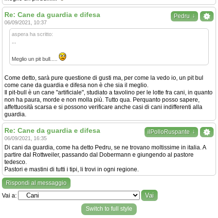
Re: Cane da guardia e difesa
↓
Pedru
06/09/2021, 10:37
aspera ha scritto:
...
Meglio un pit bull.....
Come detto, sarà pure questione di gusti ma, per come la vedo io, un pit bul
come cane da guardia e difesa non è che sia il meglio.
Il pit-bull è un cane "artificiale", studiato a tavolino per le lotte fra cani, in quanto
non ha paura, morde e non molla più. Tutto qua. Perquanto posso sapere,
affettuosità scarsa e si possono verificare anche casi di cani indifferenti alla
guardia.
Re: Cane da guardia e difesa
↓
ilPolloRuspante
06/09/2021, 16:35
Di cani da guardia, come ha detto Pedru, se ne trovano moltissime in italia. A
partire dal Rottweiler, passando dal Dobermann e giungendo al pastore
tedesco.
Pastori e mastini di tutti i tipi, li trovi in ogni regione.
Rispondi al messaggio
Vai a:
Switch to full style