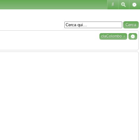
#
↓
claColombo