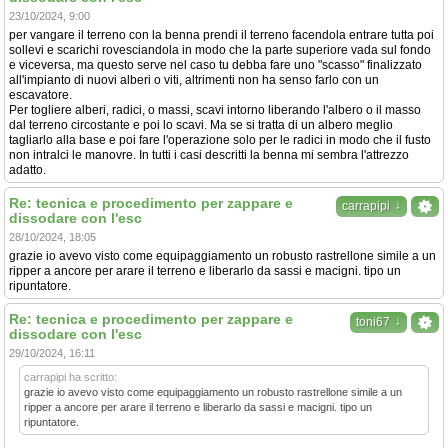
23/10/2024, 9:00
per vangare il terreno con la benna prendi il terreno facendola entrare tutta poi
sollevi e scarichi rovesciandola in modo che la parte superiore vada sul fondo
e viceversa, ma questo serve nel caso tu debba fare uno "scasso" finalizzato
all'impianto di nuovi alberi o viti, altrimenti non ha senso farlo con un
escavatore.
Per togliere alberi, radici, o massi, scavi intorno liberando l'albero o il masso
dal terreno circostante e poi lo scavi. Ma se si tratta di un albero meglio
tagliarlo alla base e poi fare l'operazione solo per le radici in modo che il fusto
non intralci le manovre. In tutti i casi descritti la benna mi sembra l'attrezzo
adatto.
Re: tecnica e procedimento per zappare e
↓
carrapipi
dissodare con l'esc
28/10/2024, 18:05
grazie io avevo visto come equipaggiamento un robusto rastrellone simile a un
ripper a ancore per arare il terreno e liberarlo da sassi e macigni. tipo un
ripuntatore.
Re: tecnica e procedimento per zappare e
↓
toni67
dissodare con l'esc
29/10/2024, 16:11
carrapipi ha scritto:
grazie io avevo visto come equipaggiamento un robusto rastrellone simile a un
ripper a ancore per arare il terreno e liberarlo da sassi e macigni. tipo un
ripuntatore.