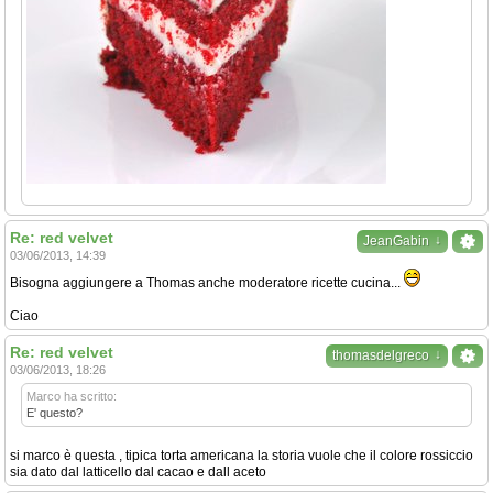
Re: red velvet
↓
JeanGabin
03/06/2013, 14:39
Bisogna aggiungere a Thomas anche moderatore ricette cucina...
Ciao
Re: red velvet
↓
thomasdelgreco
03/06/2013, 18:26
Marco ha scritto:
E' questo?
si marco è questa , tipica torta americana la storia vuole che il colore rossiccio
sia dato dal latticello dal cacao e dall aceto