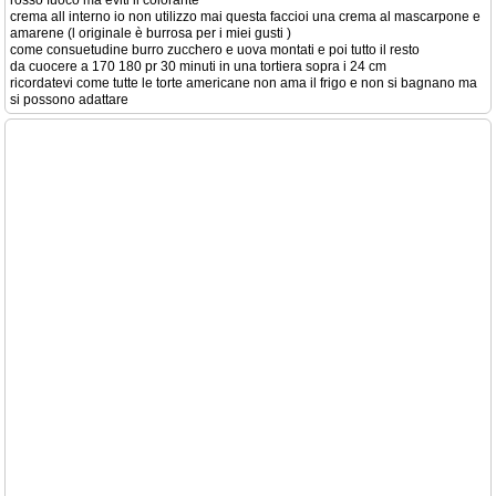
rosso fuoco ma eviti il colorante
crema all interno io non utilizzo mai questa faccioi una crema al mascarpone e
amarene (l originale è burrosa per i miei gusti )
come consuetudine burro zucchero e uova montati e poi tutto il resto
da cuocere a 170 180 pr 30 minuti in una tortiera sopra i 24 cm
ricordatevi come tutte le torte americane non ama il frigo e non si bagnano ma
si possono adattare