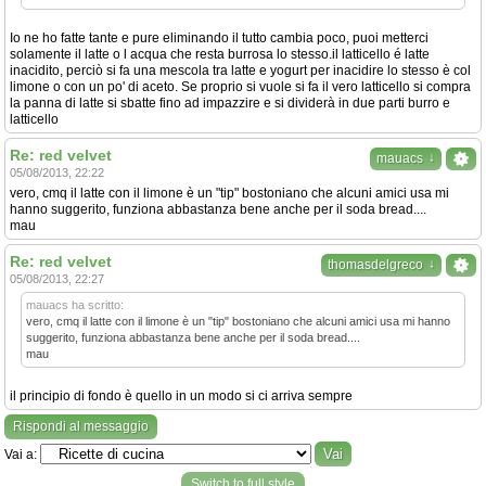
Io ne ho fatte tante e pure eliminando il tutto cambia poco, puoi metterci
solamente il latte o l acqua che resta burrosa lo stesso.il latticello é latte
inacidito, perciò si fa una mescola tra latte e yogurt per inacidire lo stesso è col
limone o con un po' di aceto. Se proprio si vuole si fa il vero latticello si compra
la panna di latte si sbatte fino ad impazzire e si dividerà in due parti burro e
latticello
Re: red velvet
↓
mauacs
05/08/2013, 22:22
vero, cmq il latte con il limone è un "tip" bostoniano che alcuni amici usa mi
hanno suggerito, funziona abbastanza bene anche per il soda bread....
mau
Re: red velvet
↓
thomasdelgreco
05/08/2013, 22:27
mauacs ha scritto:
vero, cmq il latte con il limone è un "tip" bostoniano che alcuni amici usa mi hanno
suggerito, funziona abbastanza bene anche per il soda bread....
mau
il principio di fondo è quello in un modo si ci arriva sempre
Rispondi al messaggio
Vai a:
Switch to full style