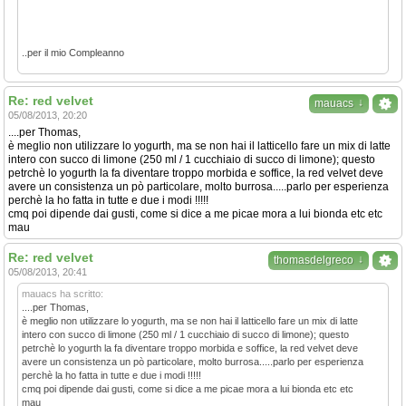
..per il mio Compleanno
Re: red velvet
↓
mauacs
05/08/2013, 20:20
....per Thomas,
è meglio non utilizzare lo yogurth, ma se non hai il latticello fare un mix di latte
intero con succo di limone (250 ml / 1 cucchiaio di succo di limone); questo
petrchè lo yogurth la fa diventare troppo morbida e soffice, la red velvet deve
avere un consistenza un pò particolare, molto burrosa.....parlo per esperienza
perchè la ho fatta in tutte e due i modi !!!!!
cmq poi dipende dai gusti, come si dice a me picae mora a lui bionda etc etc
mau
Re: red velvet
↓
thomasdelgreco
05/08/2013, 20:41
mauacs ha scritto:
....per Thomas,
è meglio non utilizzare lo yogurth, ma se non hai il latticello fare un mix di latte
intero con succo di limone (250 ml / 1 cucchiaio di succo di limone); questo
petrchè lo yogurth la fa diventare troppo morbida e soffice, la red velvet deve
avere un consistenza un pò particolare, molto burrosa.....parlo per esperienza
perchè la ho fatta in tutte e due i modi !!!!!
cmq poi dipende dai gusti, come si dice a me picae mora a lui bionda etc etc
mau