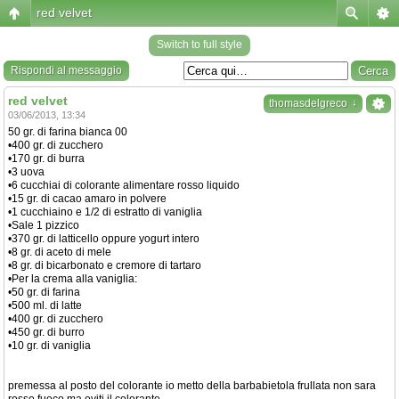
red velvet
Switch to full style
Rispondi al messaggio
red velvet
↓
thomasdelgreco
03/06/2013, 13:34
50 gr. di farina bianca 00
•400 gr. di zucchero
•170 gr. di burra
•3 uova
•6 cucchiai di colorante alimentare rosso liquido
•15 gr. di cacao amaro in polvere
•1 cucchiaino e 1/2 di estratto di vaniglia
•Sale 1 pizzico
•370 gr. di latticello oppure yogurt intero
•8 gr. di aceto di mele
•8 gr. di bicarbonato e cremore di tartaro
•Per la crema alla vaniglia:
•50 gr. di farina
•500 ml. di latte
•400 gr. di zucchero
•450 gr. di burro
•10 gr. di vaniglia
premessa al posto del colorante io metto della barbabietola frullata non sara