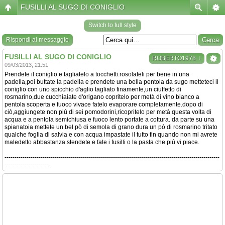
FUSILLI AL SUGO DI CONIGLIO
Switch to full style
Rispondi al messaggio
FUSILLI AL SUGO DI CONIGLIO
↓
ROBERTO1978
09/03/2013, 21:51
Prendete il coniglio e tagliatelo a tocchetti.rosolateli per bene in una
padella,poi buttate la padella e prendete una bella pentola da sugo metteteci il
coniglio con uno spicchio d'aglio tagliato finamente,un ciuffetto di
rosmarino,due cucchiaiate d'origano copritelo per metà di vino bianco a
pentola scoperta e fuoco vivace fatelo evaporare completamente.dopo di
ciò,aggiungete non più di sei pomodorini,ricopritelo per metà questa volta di
acqua e a pentola semichiusa e fuoco lento portate a cottura. da parte su una
spianatoia mettete un bel pò di semola di grano dura un pò di rosmarino tritato
qualche foglia di salvia e con acqua impastate il tutto fin quando non mi avrete
maledetto abbastanza.stendete e fate i fusilli o la pasta che più vi piace.
-----------------------------------------------------------------------------------------------------------
----------------------