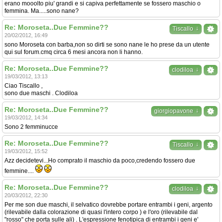
erano mooolto piu' grandi e si capiva perfettamente se fossero maschio o
femmina. Ma.....sono nane?
Re: Moroseta..Due Femmine??
↓
Tiscallo
20/02/2012, 16:49
sono Moroseta con barba,non so dirti se sono nane le ho prese da un utente
qui sul forum.cmq circa 6 mesi ancora non li hanno.
Re: Moroseta..Due Femmine??
↓
clodiloa
19/03/2012, 13:13
Ciao Tiscallo ,
sono due maschi . Clodiloa
Re: Moroseta..Due Femmine??
↓
giorgiopavone
19/03/2012, 14:34
Sono 2 femminucce
Re: Moroseta..Due Femmine??
↓
Tiscallo
19/03/2012, 15:52
Azz decidetevi...Ho comprato il maschio da poco,credendo fossero due
femmine....
Re: Moroseta..Due Femmine??
↓
clodiloa
20/03/2012, 22:30
Per me son due maschi, il selvatico dovrebbe portare entrambi i geni, argento
(rilevabile dalla colorazione di quasi l'intero corpo ) e l'oro (rilevabile dal
"rosso" che porta sulle ali) . L'espressione fenotipica di entrambi i geni e'