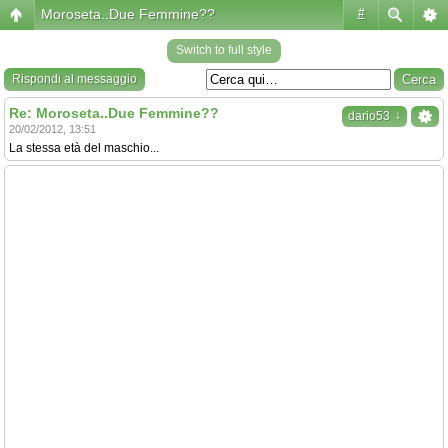
Moroseta..Due Femmine??
#
Switch to full style
Rispondi al messaggio
Re: Moroseta..Due Femmine??
↓
dario53
20/02/2012, 13:51
La stessa età del maschio...