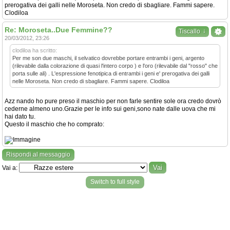
prerogativa dei galli nelle Moroseta. Non credo di sbagliare. Fammi sapere.
Clodiloa
Re: Moroseta..Due Femmine??
↓
Tiscallo
20/03/2012, 23:26
clodiloa ha scritto:
Per me son due maschi, il selvatico dovrebbe portare entrambi i geni, argento
(rilevabile dalla colorazione di quasi l'intero corpo ) e l'oro (rilevabile dal "rosso" che
porta sulle ali) . L'espressione fenotipica di entrambi i geni e' prerogativa dei galli
nelle Moroseta. Non credo di sbagliare. Fammi sapere. Clodiloa
Azz nando ho pure preso il maschio per non farle sentire sole ora credo dovrò
cederne almeno uno.Grazie per le info sui geni,sono nate dalle uova che mi
hai dato tu.
Questo il maschio che ho comprato:
Rispondi al messaggio
Vai a:
Switch to full style