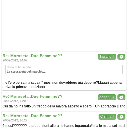
Re: Moroseta..Due Femmine??
↓
Tiscallo
20/02/2012, 14:07
dario53 ha scritto:
La stessa età del maschio...
me l'ero persa,ma scusa 7 mesi non dovrebbero già deporre?Magari appena
arriva la primavera iniziano
Re: Moroseta..Due Femmine??
↓
dario53
20/02/2012, 14:09
Qui da noi ha fatto un freddo della malora aspetto e spero....Un abbraccio Dario
Re: Moroseta..Due Femmine??
↓
Criiiina
20/02/2012, 16:27
6 mesi??????? le proporzioni allora mi hanno ingannata!! ma le mie a sei mesi