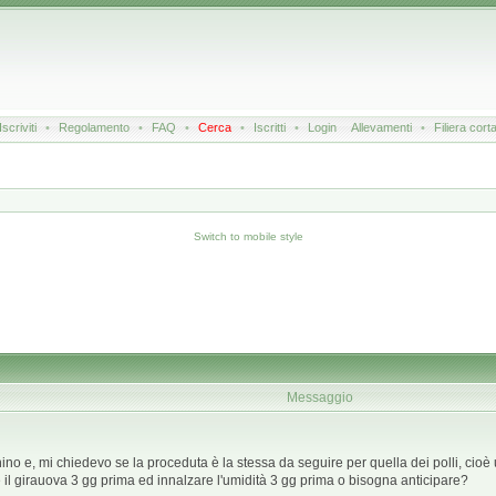
Iscriviti
•
Regolamento
•
FAQ
•
Cerca
•
Iscritti
•
Login
Allevamenti
•
Filiera cort
Switch to mobile style
Messaggio
no e, mi chiedevo se la proceduta è la stessa da seguire per quella dei polli, cioè
il girauova 3 gg prima ed innalzare l'umidità 3 gg prima o bisogna anticipare?