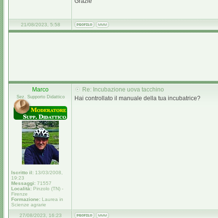
Grazie
21/08/2023, 5:58
Marco
Re: Incubazione uova tacchino
Sez. Supporto Didattico
Hai controllato il manuale della tua incubatrice?
Iscritto il:
13/03/2008,
19:23
Messaggi:
71557
Località:
Pinzolo (TN) -
Firenze
Formazione:
Laurea in
Scienze agrarie
27/08/2023, 16:23