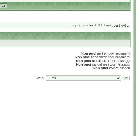
Tutti gli orari sono UTC + 1 ora [
ora legale
]
Non puoi
aprire nuovi argomenti
Non puoi
rispondere negli argomenti
Non puoi
modificare i tuoi messaggi
Non puoi
cancellare i tuoi messaggi
Non puoi
inviare allegati
Vai a: