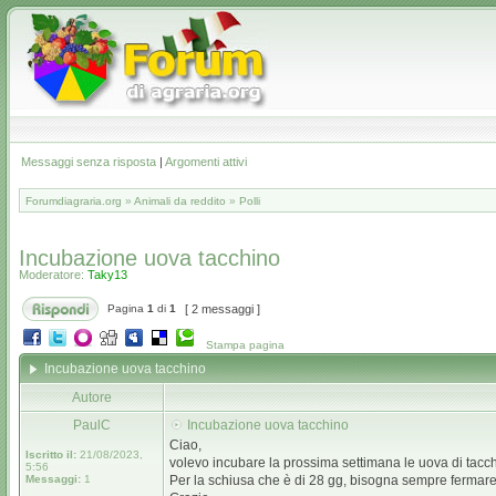
Messaggi senza risposta
|
Argomenti attivi
Forumdiagraria.org
»
Animali da reddito
»
Polli
Incubazione uova tacchino
Moderatore:
Taky13
Pagina
1
di
1
[ 2 messaggi ]
Stampa pagina
Incubazione uova tacchino
Autore
PaulC
Incubazione uova tacchino
Ciao,
Iscritto il:
21/08/2023,
volevo incubare la prossima settimana le uova di tacchi
5:56
Messaggi:
1
Per la schiusa che è di 28 gg, bisogna sempre fermare 