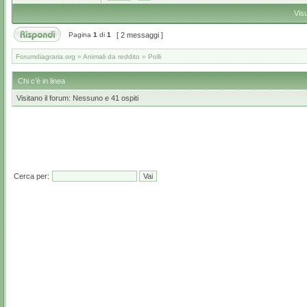
Vis
Pagina
1
di
1
[ 2 messaggi ]
Forumdiagraria.org
»
Animali da reddito
»
Polli
Chi c’è in linea
Visitano il forum: Nessuno e 41 ospiti
Cerca per: