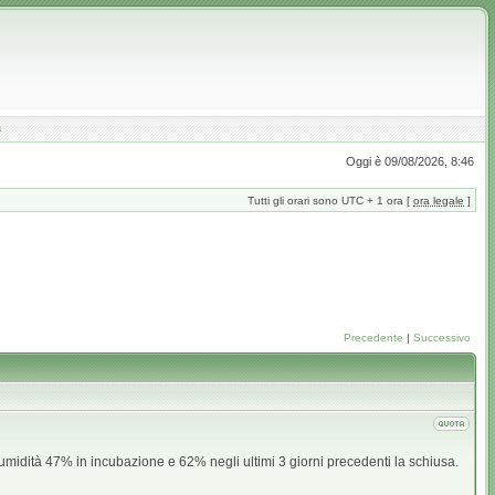
a
Oggi è 09/08/2026, 8:46
Tutti gli orari sono UTC + 1 ora [
ora legale
]
Precedente
|
Successivo
 umidità 47% in incubazione e 62% negli ultimi 3 giorni precedenti la schiusa.