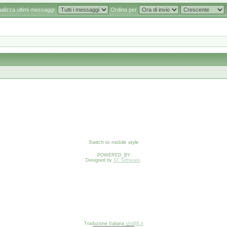
ualizza ultimi messaggi:
Ordina per
Switch to mobile style
POWERED_BY
Designed by
ST Software
.
Traduzione Italiana
phpBB.it