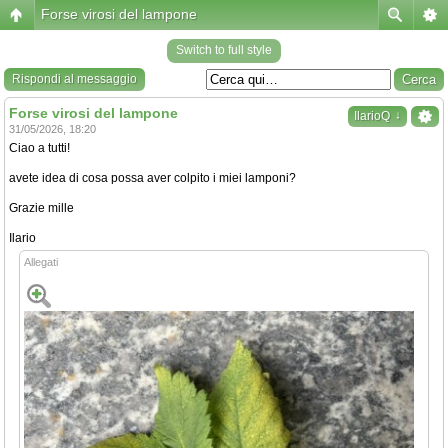
Forse virosi del lampone
Switch to full style
Rispondi al messaggio
Forse virosi del lampone
↓
IlarioQ
31/05/2026, 18:20
Ciao a tutti!
avete idea di cosa possa aver colpito i miei lamponi?
Grazie mille
Ilario
Allegati