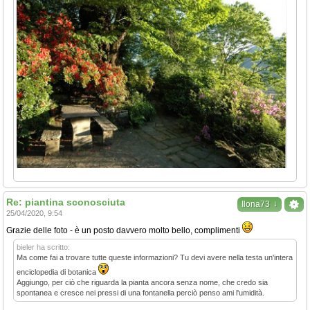
Re: piantina sconosciuta
↓
Ilona73
25/04/2020, 9:54
Grazie delle foto - è un posto davvero molto bello, complimenti
bieler ha scritto:
Ma come fai a trovare tutte queste informazioni? Tu devi avere nella testa un'intera
enciclopedia di botanica
Aggiungo, per ciò che riguarda la pianta ancora senza nome, che credo sia
spontanea e cresce nei pressi di una fontanella perciò penso ami l'umidità.