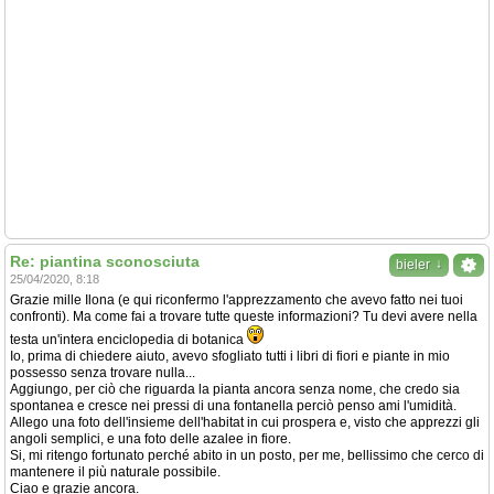
Re: piantina sconosciuta
↓
bieler
25/04/2020, 8:18
Grazie mille Ilona (e qui riconfermo l'apprezzamento che avevo fatto nei tuoi
confronti). Ma come fai a trovare tutte queste informazioni? Tu devi avere nella
testa un'intera enciclopedia di botanica
Io, prima di chiedere aiuto, avevo sfogliato tutti i libri di fiori e piante in mio
possesso senza trovare nulla...
Aggiungo, per ciò che riguarda la pianta ancora senza nome, che credo sia
spontanea e cresce nei pressi di una fontanella perciò penso ami l'umidità.
Allego una foto dell'insieme dell'habitat in cui prospera e, visto che apprezzi gli
angoli semplici, e una foto delle azalee in fiore.
Si, mi ritengo fortunato perché abito in un posto, per me, bellissimo che cerco di
mantenere il più naturale possibile.
Ciao e grazie ancora.