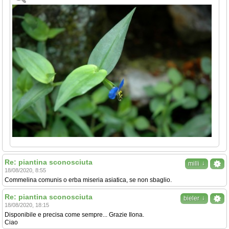
Re: piantina sconosciuta
↓
milli
18/08/2020, 8:55
Commelina comunis o erba miseria asiatica, se non sbaglio.
Re: piantina sconosciuta
↓
bieler
18/08/2020, 18:15
Disponibile e precisa come sempre... Grazie Ilona.
Ciao