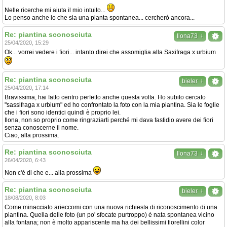
Nelle ricerche mi aiuta il mio intuito...
Lo penso anche io che sia una pianta spontanea... cercherò ancora...
Re: piantina sconosciuta
↓
Ilona73
25/04/2020, 15:29
Ok... vorrei vedere i fiori... intanto direi che assomiglia alla Saxifraga x urbium
Re: piantina sconosciuta
↓
bieler
25/04/2020, 17:14
Bravissima, hai fatto centro perfetto anche questa volta. Ho subito cercato
"sassifraga x urbium" ed ho confrontato la foto con la mia piantina. Sia le foglie
che i fiori sono identici quindi è proprio lei.
Ilona, non so proprio come ringraziarti perché mi dava fastidio avere dei fiori
senza conoscerne il nome.
Ciao, alla prossima.
Re: piantina sconosciuta
↓
Ilona73
26/04/2020, 6:43
Non c'è di che e... alla prossima
Re: piantina sconosciuta
↓
bieler
18/08/2020, 8:03
Come minacciato arieccomi con una nuova richiesta di riconoscimento di una
piantina. Quella delle foto (un po' sfocate purtroppo) è nata spontanea vicino
alla fontana; non è molto appariscente ma ha dei bellissimi fiorellini color