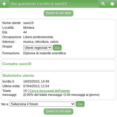
Stai guardando il profilo di save10
Switch to full style
Nome utente:
save10
Località:
Mortara
Età:
44
Occupazione:
Libero professionista
Interessi:
musica, viticoltura, calcio
Gruppi:
Formazione:
Diploma di maturità scientifica
Contatta save10
Statistiche utente
Iscritto il:
16/03/2010, 14:49
Ultima visita:
07/04/2013, 11:54
Totale
15 |
Cerca messaggi dell’utente
messaggi:
(0.00% del totale messaggi / 0.00 messaggi al giorno)
Vai a:
Switch to full style