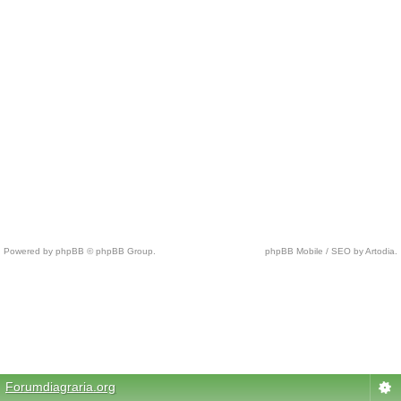
Powered by phpBB © phpBB Group.
phpBB Mobile / SEO by Artodia.
c
h
e
a
p
n
Forumdiagraria.org
f
l