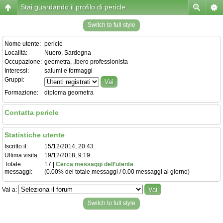
Stai guardando il profilo di pericle
Switch to full style
Nome utente:
pericle
Località:
Nuoro, Sardegna
Occupazione:
geometra, ,ibero professionista
Interessi:
salumi e formaggi
Gruppi:
Formazione:
diploma geometra
Contatta pericle
Statistiche utente
Iscritto il:
15/12/2014, 20:43
Ultima visita:
19/12/2018, 9:19
Totale
17 |
Cerca messaggi dell’utente
messaggi:
(0.00% del totale messaggi / 0.00 messaggi al giorno)
Vai a:
Switch to full style