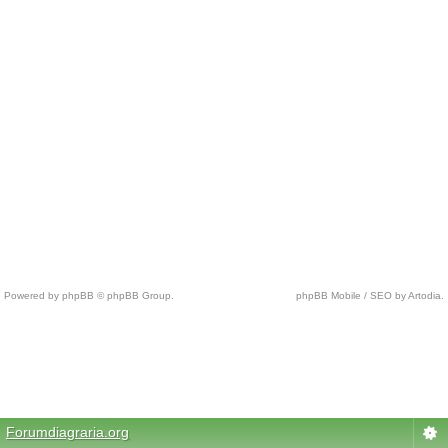
Powered by phpBB © phpBB Group.
phpBB Mobile / SEO by Artodia.
c
h
e
a
p
Forumdiagraria.org
n
f