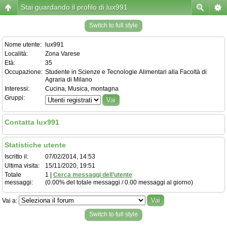
Stai guardando il profilo di lux991
Switch to full style
Nome utente:
lux991
Località:
Zona Varese
Età:
35
Occupazione:
Studente in Scienze e Tecnologie Alimentari alla Facoltà di
Agraria di Milano
Interessi:
Cucina, Musica, montagna
Gruppi:
Contatta lux991
Statistiche utente
Iscritto il:
07/02/2014, 14:53
Ultima visita:
15/11/2020, 19:51
Totale
1 |
Cerca messaggi dell’utente
messaggi:
(0.00% del totale messaggi / 0.00 messaggi al giorno)
Vai a:
Switch to full style