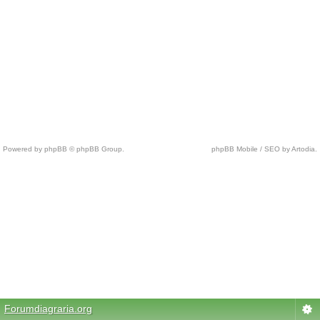
Powered by phpBB © phpBB Group.
phpBB Mobile / SEO by Artodia.
c
h
e
a
p
n
f
l
j
e
r
Forumdiagraria.org
s